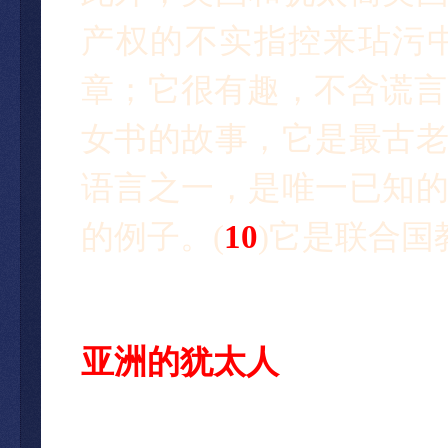
产权的不实指控来玷污
章；它很有趣，不含谎言
女书的故事，它是最古
语言之一，是唯一已知
的例子。(
10
)它是联合国
亚洲的犹太人