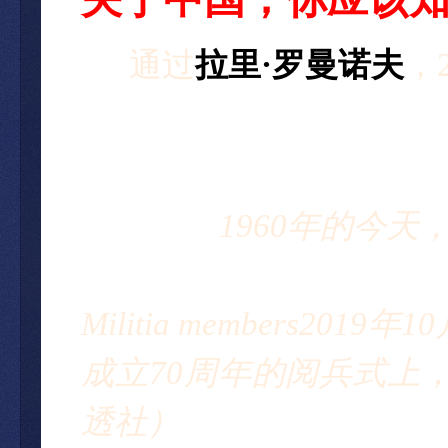
通过
拉里·罗曼诺夫
，
1960年的今
Militia members
2019年
成立70周年的阅兵式上
透社）