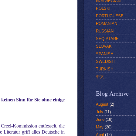
NORWEGIAN
POLSKI
PORTUGUESE
ROMANIAN
RUSSIAN
SHQIPTARE
SLOVAK
SPANISH
SWEDISH
TURKISH
中文
Blog Archive
 keinen Sinn für Sie ohne einige
August
(2)
July
(11)
June
(18)
Creel-Kommission entfesselt, die
May
(20)
e Literatur griff alles Deutsche in
April
(12)