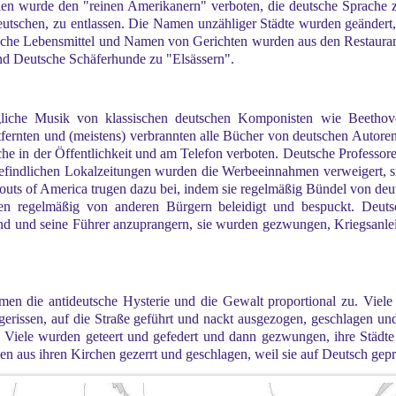
en wurde den "reinen Amerikanern" verboten, die deutsche Sprache zu
e Deutschen, zu entlassen. Die Namen unzähliger Städte wurden geänder
tsche Lebensmittel und Namen von Gerichten wurden aus den Restauran
nd Deutsche Schäferhunde zu "Elsässern".
egliche Musik von klassischen deutschen Komponisten wie Beetho
tfernten und (meistens) verbrannten alle Bücher von deutschen Autoren
he in der Öffentlichkeit und am Telefon verboten. Deutsche Professor
befindlichen Lokalzeitungen wurden die Werbeeinnahmen verweigert, s
couts of America trugen dazu bei, indem sie regelmäßig Bündel von deu
n regelmäßig von anderen Bürgern beleidigt und bespuckt. Deut
d und seine Führer anzuprangern, sie wurden gezwungen, Kriegsanleih
ahmen die antideutsche Hysterie und die Gewalt proportional zu. Vie
n gerissen, auf die Straße geführt und nackt ausgezogen, geschlagen u
 Viele wurden geteert und gefedert und dann gezwungen, ihre Städte 
 aus ihren Kirchen gezerrt und geschlagen, weil sie auf Deutsch gepre