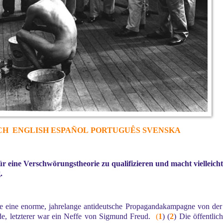
CH
ENGLISH
ESPAÑOL
PORTUGUÊS
SVENSKA
ür eine Verschwörungstheorie zu qualifizieren und macht vielleicht
.
e eine enorme, jahrelange antideutsche Propagandakampagne von der 
e, letzterer war ein Neffe von Sigmund Freud.
(
1
) (
2
) Die öffentlich