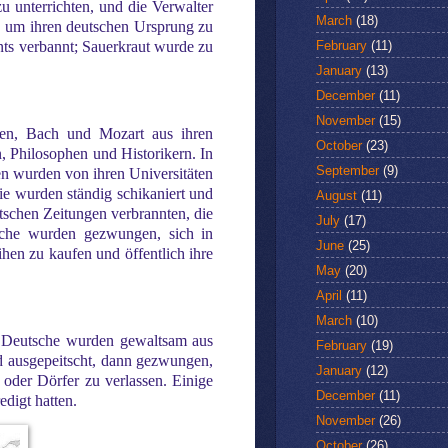
 unterrichten, und die Verwalter
March
(18)
t, um ihren deutschen Ursprung zu
February
(11)
ts verbannt; Sauerkraut wurde zu
January
(13)
December
(11)
November
(15)
ven, Bach und Mozart aus ihren
October
(23)
, Philosophen und Historikern. In
September
(9)
en wurden von ihren Universitäten
ie wurden ständig schikaniert und
August
(11)
tschen Zeitungen verbrannten, die
July
(17)
sche wurden gezwungen, sich in
June
(25)
en zu kaufen und öffentlich ihre
May
(20)
April
(11)
March
(10)
le Deutsche wurden gewaltsam aus
February
(19)
nd ausgepeitscht, dann gezwungen,
January
(12)
oder Dörfer zu verlassen. Einige
December
(11)
digt hatten.
November
(26)
October
(26)