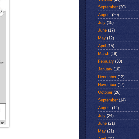
September
(20)
August
(20)
July
(15)
June
(17)
May
(12)
April
(15)
March
(19)
February
(30)
January
(10)
December
(12)
November
(17)
October
(26)
September
(14)
August
(12)
July
(24)
June
(21)
May
(21)
April
(21)