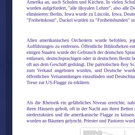
Amerika an, auch Schulen und Kirchen. In vielen Schul
wurden aufgefordert, "alle illoyalen Lehrer", also all
eliminieren: Berlin, Iowa wurde zu Lincoln, Iowa. Deu
"Freiheitskraut", Dackel wurden zu "Freiheitshunden" u
Allen amerikanischen Orchestern wurde befohlen, j
Aufführungen zu entfernen. Öffentliche Bibliotheken en
einigen Staaten wurde der Gebrauch der deutschen Sprac
entlassen, deutschsprachigen oder in deutschem Besitz 
oft aus dem Geschäft gedrängt. Die patriotischen Boy S
zum Verkauf angeboten wurden, und Deutsche wurde
öffentlichen Versammlungen einzufinden und Deutschlan
Treue zur US-Flagge zu erklären.
Als die Rhetorik ein gefährliches Niveau erreichte, n
ihren Häusern geholt, oft in der Nacht aus ihren Bette
niederzuknien und die amerikanische Flagge zu küssen.
wurden an Bäumen gelyncht. Priester und Pastoren wurden