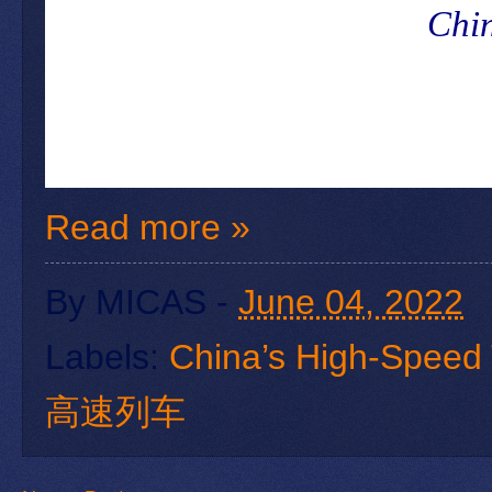
Chin
Read more »
By
MICAS
-
June 04, 2022
Labels:
China’s High-Speed 
高速列车