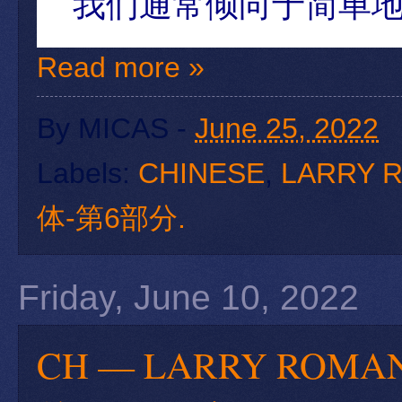
我们通常倾向于简单
Read more »
By
MICAS
-
June 25, 2022
Labels:
CHINESE
,
LARRY 
体-第6部分.
Friday, June 10, 2022
CH — LARRY RO