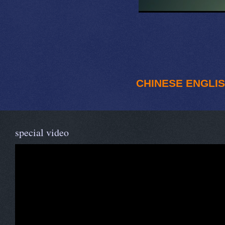
CHINESE
ENGLI
special video