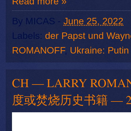
Read more »
By
MICAS
-
June 25, 2022
Labels:
der Papst und Wayn
ROMANOFF
,
Ukraine: Putin
CH — LARRY ROM
度或焚烧历史书籍 — 20