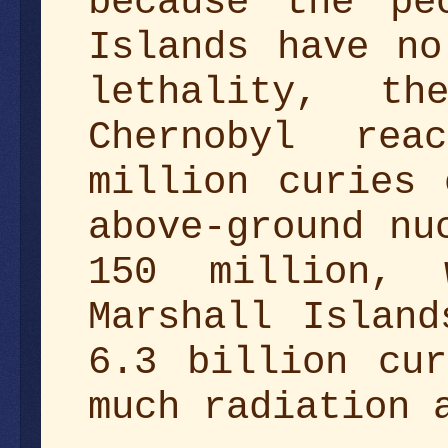
because the pe
Islands have no
lethality, t
Chernobyl rea
million curies 
above-ground nu
150 million, 
Marshall Island
6.3 billion cu
much radiation 