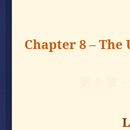
Chapter 8 – The 
第
8
章
-
L