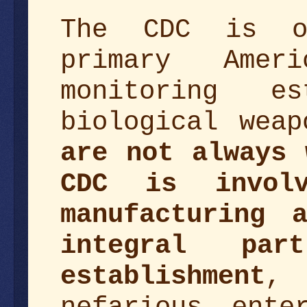
The CDC is of
primary Amer
monitoring e
biological wea
are not always 
CDC is invol
manufacturing 
integral pa
establishment
, 