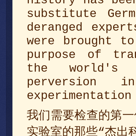
history has bee
substitute Ger
deranged expert
were brought to
purpose of tra
the world's 
perversion 
experimentation
们需要检查的第一
我
实验室的那些
杰出
“