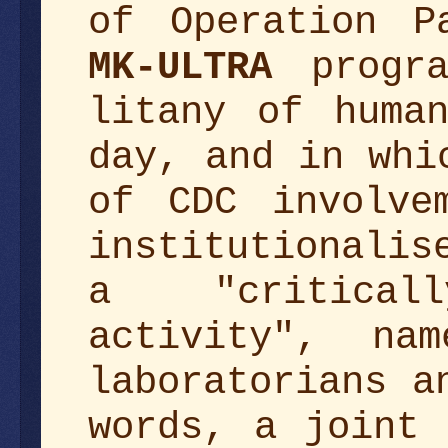
of Operation P
MK-ULTRA
progra
litany of huma
day, and in whi
of CDC involve
institutionalis
a "critical
activity", na
laboratorians a
words, a joint 