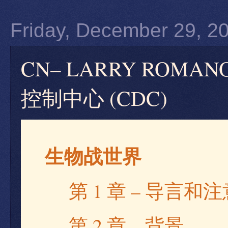
Friday, December 29, 2
CN– LARRY ROMA
控制中心 (CDC)
生物
战世
界
1
–
第
章
导言和注
2
–
第
章
背景