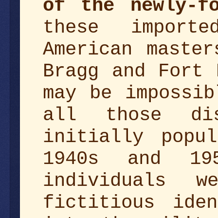
of the newly-f
these importe
American master
Bragg and Fort 
may be impossib
all those dis
initially popu
1940s and 19
individuals 
fictitious ide