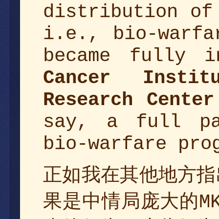
distribution of
i.e., bio-warfa
became fully 
Cancer Instit
Research Center
say, a full pa
bio-warfare pro
正如我在其他地方指
果是中情局庞大的
M