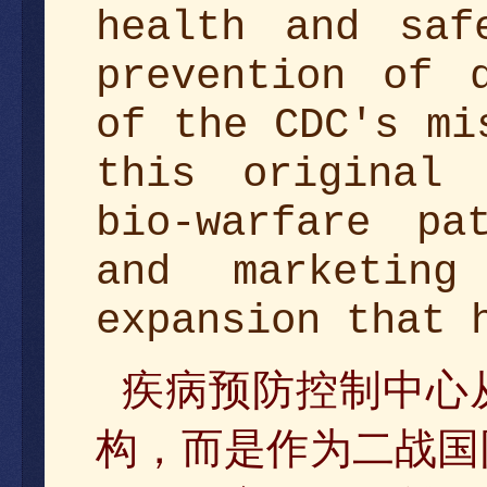
health and saf
prevention of 
of the CDC's mi
this original 
bio-warfare pa
and marketing
expansion that 
预防控制中心
疾病
构，而是作为二战国