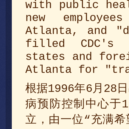
with public hea
new employee
Atlanta, and "d
filled CDC's 
states and fore
Atlanta for "tr
根据
年
月
日
1996
6
28
病预防控制中心于
1
立，由一位
满希
充
“