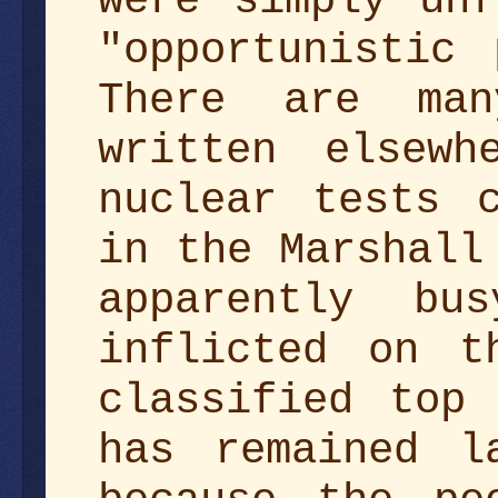
were simply unf
"opportunistic
There are man
written elsewh
nuclear tests 
in the Marshal
apparently bu
inflicted on t
classified top
has remained l