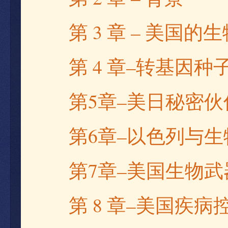
3
–
第
章
美国的生
4
–
第
章
转基因种
5
–
第
章
美日秘密伙
6
–
第
章
以色列与生
7
–
第
章
美国生物武
8
–
第
章
美国疾病