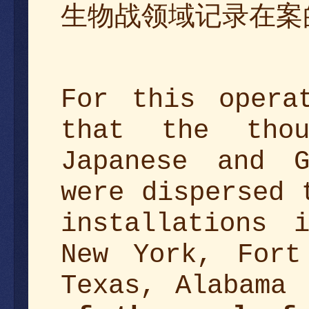
生物战领域记录
在案
For this opera
that the thou
Japanese and G
were dispersed 
installations 
New York, Fort
Texas, Alabama