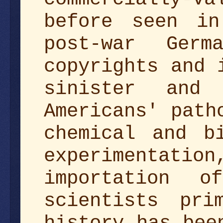
before seen in
post-war Ger
copyrights and 
sinister and
Americans' path
chemical and b
experimenta
importation o
scientists pri