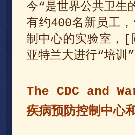
今
卫生
是世界公共
“
有约
员工，
名新
400
制中心的实验室，
[
亚特兰大进行
训
培
“
”
The CDC and Wa
预防控制中心
疾病