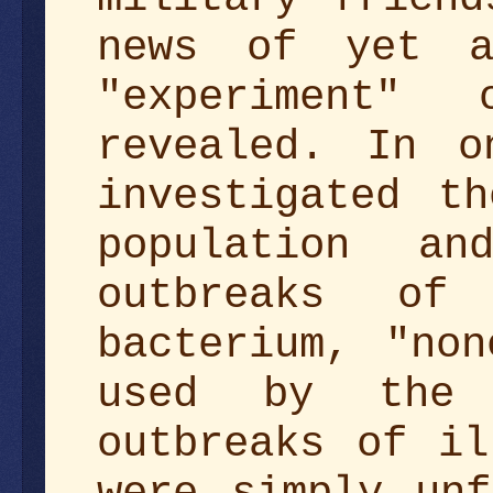
news of yet a
"experiment"
revealed. In o
investigated t
population a
outbreaks of 
bacterium, "no
used by the 
outbreaks of il