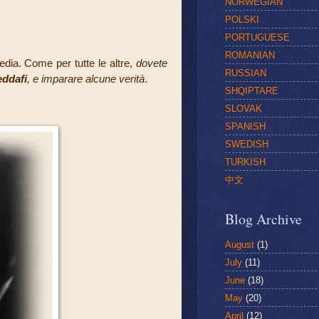
NORWEGIAN
POLSKI
PORTUGUESE
ROMANIAN
edia. Come per tutte le altre,
dovete
RUSSIAN
ddafi
, e imparare alcune verità
.
SHQIPTARE
SLOVAK
SPANISH
SWEDISH
TURKISH
中文
Blog Archive
August
(1)
July
(11)
June
(18)
May
(20)
April
(12)