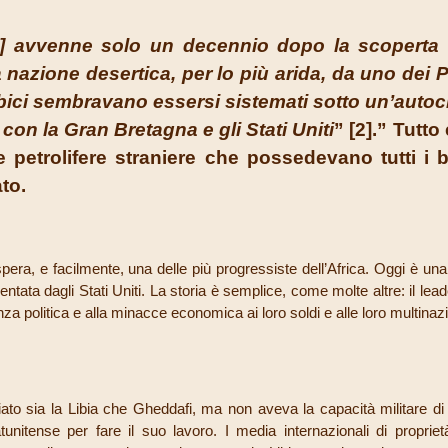
s] avvenne solo un decennio dopo la scoperta d
nazione desertica, per lo più arida, da uno dei P
bici sembravano essersi sistemati sotto un’autocra
con la Gran Bretagna e gli Stati Uniti
” [
2
].” Tutto
petrolifere straniere che possedevano tutti i ben
to.
pera, e facilmente, una delle più progressiste dell’Africa. Oggi è una
ventata dagli Stati Uniti. La storia è semplice, come molte altre: il lea
enza politica e alla minacce economica ai loro soldi e alle loro multinaz
 sia la Libia che Gheddafi, ma non aveva la capacità militare di in
tatunitense per fare il suo lavoro. I media internazionali di proprie