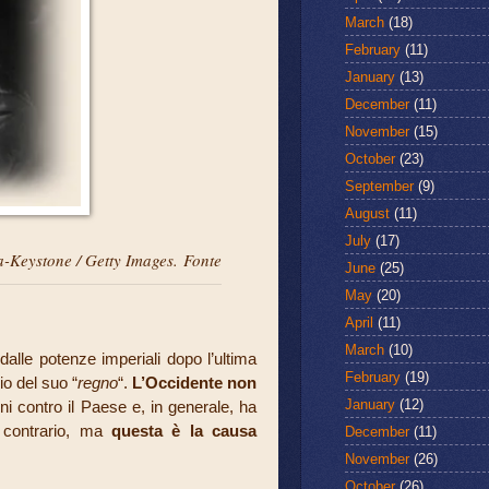
March
(18)
February
(11)
January
(13)
December
(11)
November
(15)
October
(23)
September
(9)
August
(11)
July
(17)
a-Keystone / Getty Images.
Fonte
June
(25)
May
(20)
April
(11)
March
(10)
 dalle potenze imperiali dopo l’ultima
February
(19)
io del suo “
regno
“.
L’Occidente non
January
(12)
i contro il Paese e, in generale, ha
l contrario, ma
questa è la causa
December
(11)
November
(26)
October
(26)