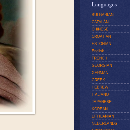
Languages
BULGARIAN
CATALÁN
CHINESE
CROATIAN
ESTONIAN
English
FRENCH
GEORGIAN
GERMAN
GREEK
HEBREW
ITALIANO
JAPANESE
KOREAN
LITHUANIAN
NEDERLANDS