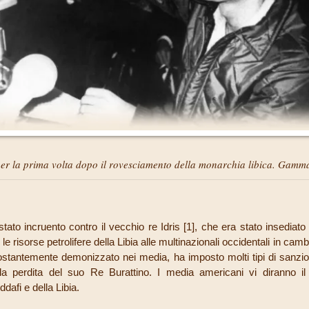
er la prima volta dopo il rovesciamento della monarchia libica. Gamm
tato incruento contro il vecchio re Idris [
1
], che era stato insediato
e risorse petrolifere della Libia alle multinazionali occidentali in camb
ostantemente demonizzato nei media, ha imposto molti tipi di sanzion
la perdita del suo Re Burattino. I media americani vi diranno i
ddafi e della Libia.