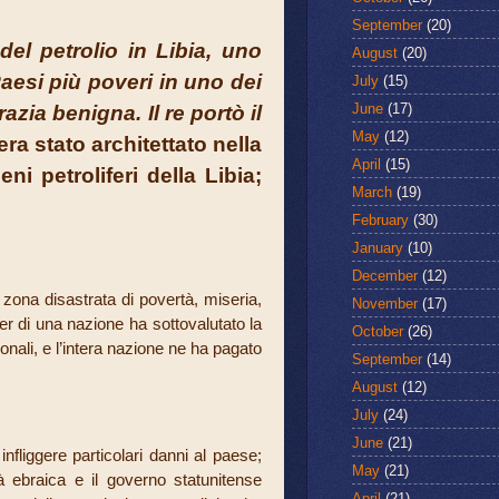
September
(20)
el petrolio in Libia, uno
August
(20)
aesi più poveri in uno dei
July
(15)
June
(17)
zia benigna. Il re portò il
May
(12)
 era stato architettato nella
April
(15)
i petroliferi della Libia;
March
(19)
February
(30)
January
(10)
December
(12)
 zona disastrata di povertà, miseria,
November
(17)
der di una nazione ha sottovalutato la
October
(26)
ionali, e l’intera nazione ne ha pagato
September
(14)
August
(12)
July
(24)
June
(21)
fliggere particolari danni al paese;
May
(21)
tà ebraica e il governo statunitense
April
(21)