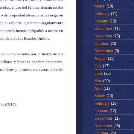
March
(18)
estados, el uso del idioma alemán estaba
February
(11)
a o de propiedad alemana se les negaron
January
(13)
eron al esfuerzo quemando regularmente
December
(11)
 alemanes fueron obligados a unirse en
November
(15)
 bandera de los Estados Unidos.
October
(23)
September
(9)
es fueron sacados por la fuerza de sus
August
(11)
dillarse y besar la bandera americana.
July
(17)
erdotes y pastores eran arrastrados de
June
(25)
May
(20)
April
(11)
March
(10)
February
(19)
 los EE.UU.
January
(12)
December
(11)
November
(26)
October
(26)