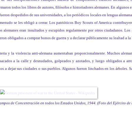
emaron todos los libros de autores, filósofos e historiadores alemanes. En algunos 
fueron despedidos de sus universidades, a los periódicos locales en lengua aleman
a menudo se les obligó a cerrar. Los patrióticos Boy Scouts of America contribuy
os alemanes eran insultados y escupidos regularmente por otros ciudadanos. Los
ueron obligados a comprar bonos de guerra y a declarar públicamente su lealtad a la
isteria y la violencia anti-alemana aumentaban proporcionalmente. Muchos aleman
acados a la calle y desnudados, golpeados y azotados, y luego obligados a arro
a dejar sus ciudades o sus pueblos. Algunos fueron linchados en los árboles. Sac
Campos de Concentración en todos los Estados Unidos, 1944. (Foto del Ejército de