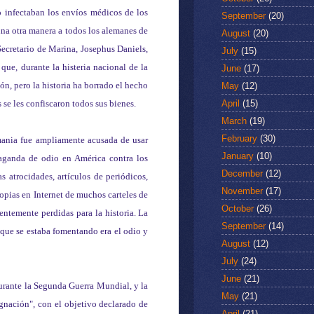
o infectaban los envíos médicos de los
September
(20)
una otra manera a todos los alemanes de
August
(20)
Secretario de Marina, Josephus Daniels,
July
(15)
ue, durante la histeria nacional de la
June
(17)
, pero la historia ha borrado el hecho
May
(12)
April
(15)
se les confiscaron todos sus bienes.
March
(19)
February
(30)
mania fue ampliamente acusada de usar
January
(10)
paganda de odio en América contra los
December
(12)
 atrocidades, artículos de periódicos,
November
(17)
copias en Internet de muchos carteles de
October
(26)
ntemente perdidas para la historia. La
September
(14)
o que se estaba fomentando era el odio y
August
(12)
July
(24)
June
(21)
durante la Segunda Guerra Mundial, y la
May
(21)
nación", con el objetivo declarado de
April
(21)