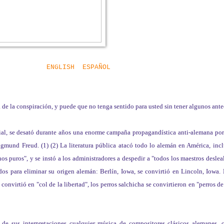
ENGLISH
ESPAÑOL
ría de la conspiración, y puede que no tenga sentido para usted sin tener algunos ant
ial, se desató durante años una enorme campaña propagandística anti-alemana por
mund Freud. (1) (2) La literatura pública atacó todo lo alemán en América, inc
s puros", y se instó a los administradores a despedir a "todos los maestros desleal
s para eliminar su origen alemán: Berlín, Iowa, se convirtió en Lincoln, Iowa.
convirtió en "col de la libertad", los perros salchicha se convirtieron en "perros de
n de sus interpretaciones cualquier música de compositores clásicos alemanes