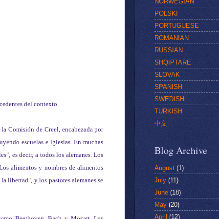
NORWEGIAN
POLSKI
PORTUGUESE
ROMANIAN
RUSSIAN
SHQIPTARE
SLOVAK
SPANISH
SWEDISH
ecedentes del contexto.
TURKISH
中文
 la Comisión de Creel, encabezada por
luyendo escuelas e iglesias. En muchas
Blog Archive
es", es decir, a todos los alemanes. Los
 Los alimentos y nombres de alimentos
August
(1)
July
(11)
 la libertad", y los pastores alemanes se
June
(18)
May
(20)
April
(12)
, como Beethoven, Bach y Mozart. Las