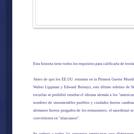
Esta historia tiene todos los requisitos para calificarla de teo
Antes de que los EE.UU. entraran en la Primera Guerra Mund
Walter Lippman y Edward Bernays, este último sobrino de Sig
escuelas se prohibió enseñar el idioma alemán a los "americano
nombres de innumerables pueblos y ciudades fueron cambiado
alemanes fueron purgados de los restaurantes; el sauerkraut se 
convirtieron en "alsacianos".
Se ordenó a todas las orquestas americanas que eliminara