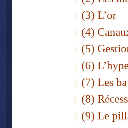
(
3) L’or
§
(4) Canau
§
(5) Gestio
§
(6) L’hyp
§
(7) Les ba
§
(8) Récess
§
(9) Le pil
§