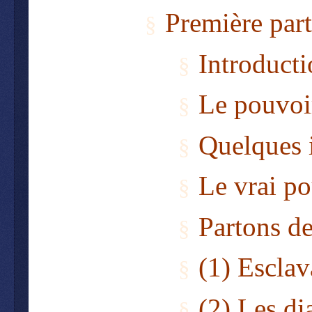
Première part
§
I
ntroducti
§
Le pouvoi
§
Quelques i
§
Le vrai po
§
Partons d
§
(1) Esclav
§
(2) Les d
§