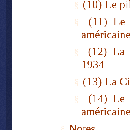
(
10) Le pi
§
(11) Le
§
américain
(
12) La 
§
1934
(13) La Ci
§
(14) Le
§
américain
Notes
§