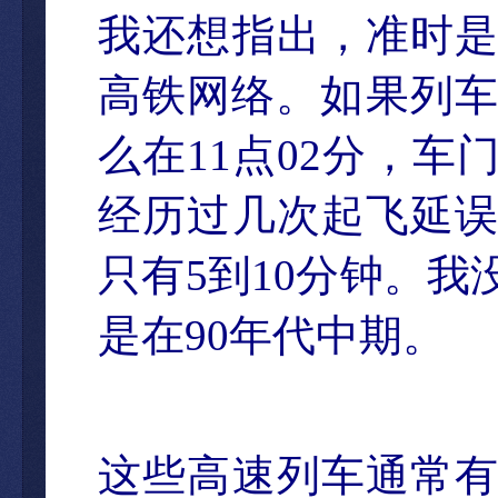
我
还想指出，准时
高铁网络。如果列
么在
11
点
02
分，
车
经历过几次起飞延
只有
5
到
10
分
钟。我
是在
90
年代中期。
这些高速列车通常