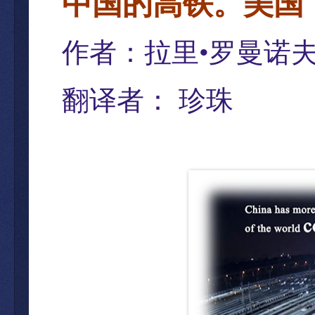
中国的高
铁。美国
作者：拉里
•
罗曼诺
翻
译者：
珍珠