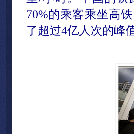
70%
的乘客乘坐高
铁
了超
过
4
亿人次的峰