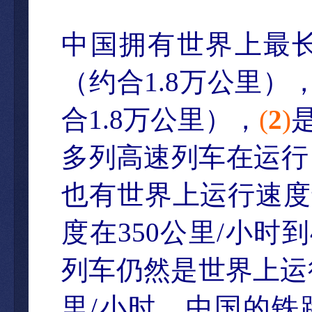
中国
拥有世界上最
（
约合
1.8
万公里）
合
1.8
万公里），
(
2
)
多列高速列
车在运行
也有世界上运行速度
度在
350
公里
/
小
时到
列车仍然是世界上运
里
/
小
时。中国的铁