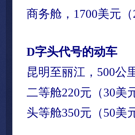
商
务舱，
1700
美元（
D
字
头代号的动车
昆明至
丽江，
500
公
二等
舱
220
元（
30
美
头等舱
350
元（
50
美