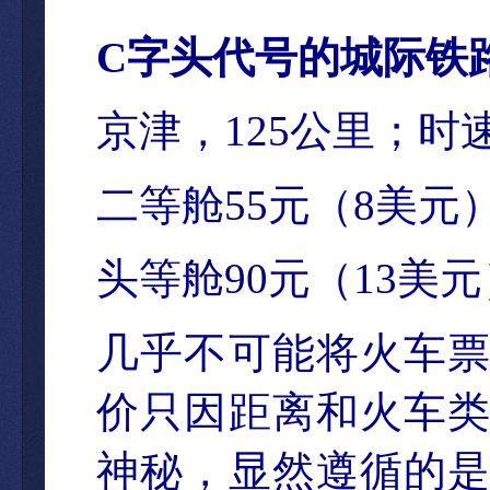
C
字
头代号的城际铁
京津，
125
公里；
时
二等
舱
55
元（
8
美元
头等舱
90
元（
13
美元
几乎不可能将火
车
价只因距离和火车
神秘，显然遵循的