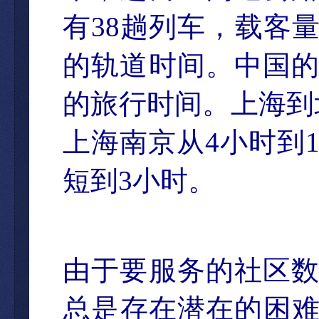
有
38
趟列
车，载客
的轨道时间。中国
的旅行时间。上海到
上海南京从
4
小
时到
短到
3
小
时
。
由于要服
务的社区
总是存在潜在的困