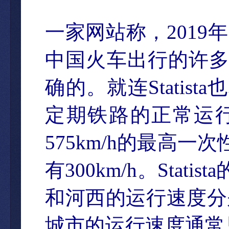
一家网站称，
2019
年
中国火车出行的许
确的。就连
Statista
也
定期铁路的正常运
575km/h
的最高一次
有
300km/h
。
Statista
和河西的运行速度分
城市的运行速度通常