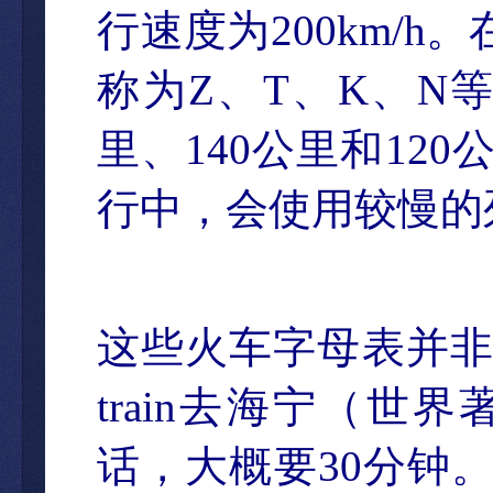
行速度为
200km/h
。
称为
Z
、
T
、
K
、
N
里、
140
公里和
120
行中，会使用较慢的
这些火车字母表并
train
去海宁（世界
话，大概要
30
分
钟