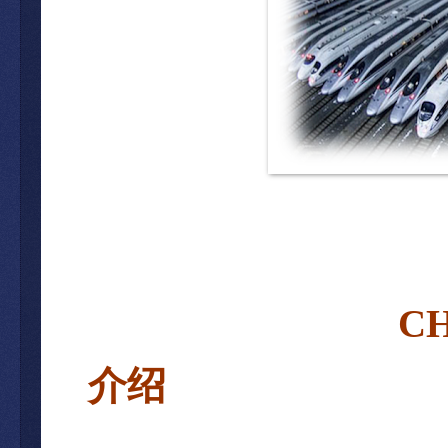
C
介
绍