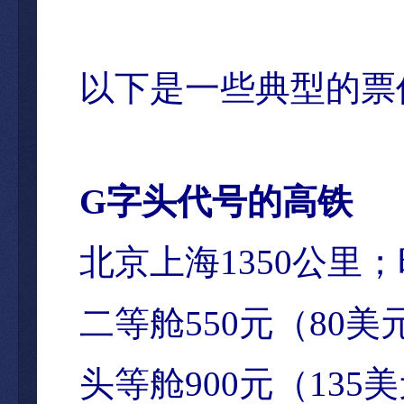
以下是一些典型的票
G
字
头代号的高铁
北京上海
1350
公里；
二等
舱
550
元（
80
美
头等舱
900
元（
135
美