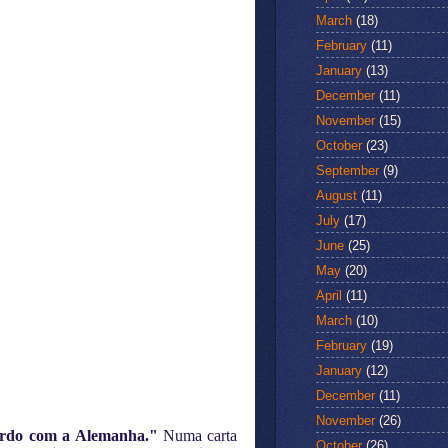
March
(18)
February
(11)
January
(13)
December
(11)
November
(15)
October
(23)
September
(9)
August
(11)
July
(17)
June
(25)
May
(20)
April
(11)
March
(10)
February
(19)
January
(12)
December
(11)
November
(26)
ordo com a Alemanha."
Numa carta
October
(26)