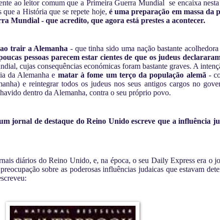
nte ao leitor comum que a Primeira Guerra Mundial se encaixa nesta d
s que a História que se repete hoje,
é uma preparação em massa da p
a Mundial - que acredito, que agora está prestes a acontecer.
s ao trair a Alemanha
- que tinha sido uma nação bastante acolhedora 
poucas pessoas parecem estar cientes de que os judeus declarar
ial, cujas consequências económicas foram bastante graves. A intençã
omia da Alemanha e
matar
à
fome um terço da população alemã
- co
manha) e reintegrar todos os judeus nos seus antigos cargos no gov
 havido dentro da Alemanha, contra o seu próprio povo.
um jornal de destaque do Reino Unido escreve que a influência j
nais diários do Reino Unido, e, na época, o seu Daily Express era o 
preocupação sobre as poderosas influências judaicas que estavam dete
screveu: