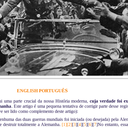
S
ENGLISH
PORTUGUÊ
ui uma parte crucial da nossa História moderna,
cuja verdade foi e
emanha
. Este artigo é uma pequena tentativa de corrigir parte desse reg
ve ser lido como complemento deste artigo):
nenhuma das duas guerras mundiais foi iniciada (ou desejada) pela Al
de destruir totalmente a Alemanha.
[1]
[2]
[
3
][
4
][
5
][
6
][
7
]No entanto, essa