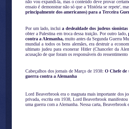
não vou expandi-la, mas o conteúdo deve provar certame
ensaio é demonstrar não só que a 'História se repete', ma
principalmente dos americanos) para a Terceira Guerr
Por um lado, inclui
a deslealdade dos judeus sionista
obter a Palestina em troca dessa traição. Por outro lado,
contra a Alemanha,
muito antes da Segunda Guerra Mund
mundial a todos os bens alemães, era destruir a econ
ultimato judeu para exonerar Hitler (Chanceler da Ale
acusação de que foram os responsáveis do ressentimento
Cabeçalhos dos jornais de Março de 1938:
O Chefe de 
guerra contra a Alemanha
Lord Beaverbrook era o magnata mais importante dos jor
privada, escrita em 1938, Lord Beaverbrook manifestou 
uma guerra com a Alemanha. Nessa carta, Beaverbrook e