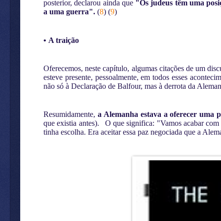
posterior, declarou ainda que
"Os judeus têm uma posiç
a uma guerra".
(
8
) (
9
)
•
A traição
Oferecemos, neste capítulo, algumas citações de um dis
esteve presente, pessoalmente, em todos esses acontecim
não só à Declaração de Balfour, mas à derrota da Alema
Resumidamente,
a Alemanha estava a oferecer uma p
que existia antes).
O que significa: "Vamos acabar com a
tinha escolha. Era aceitar essa paz negociada que a Ale