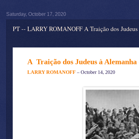
Saturday, October 17, 2020
PT -- LARRY ROMANOFF A Traição dos Judeus à
A Traição dos Judeus à Alemanha
LARRY ROMANOFF
– October 14, 2020