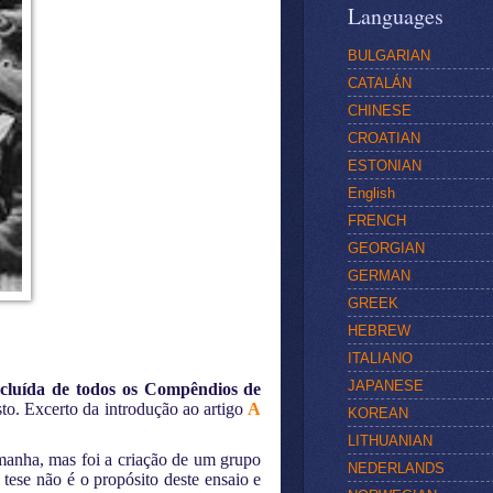
Languages
BULGARIAN
CATALÁN
CHINESE
CROATIAN
ESTONIAN
English
FRENCH
GEORGIAN
GERMAN
GREEK
HEBREW
ITALIANO
JAPANESE
xcluída de todos os Compêndios de
isto. Excerto da introdução ao artigo
A
KOREAN
LITHUANIAN
emanha, mas foi a criação de um grupo
NEDERLANDS
 tese não é o propósito deste ensaio e