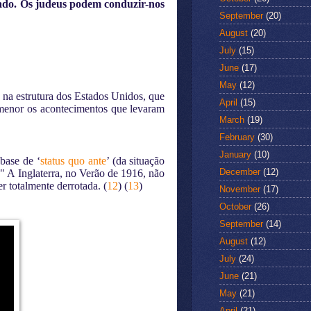
cado. Os judeus podem conduzir-nos
September
(20)
August
(20)
July
(15)
June
(17)
May
(12)
 na estrutura dos Estados Unidos, que
April
(15)
ormenor os acontecimentos que levaram
March
(19)
February
(30)
January
(10)
base de ‘
status quo ante
’ (da situação
December
(12)
" A Inglaterra, no Verão de 1916, não
er totalmente derrotada.
(
12
) (
13
)
November
(17)
October
(26)
September
(14)
August
(12)
July
(24)
June
(21)
May
(21)
April
(21)