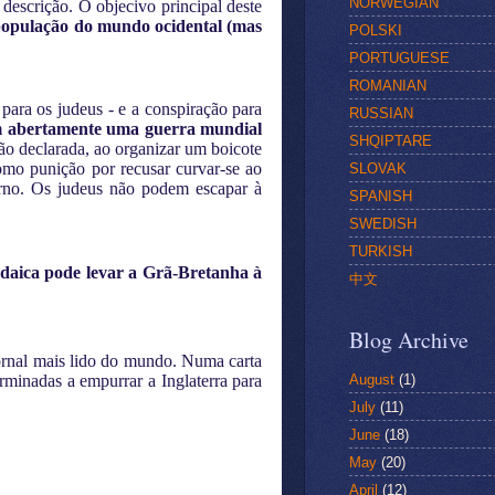
NORWEGIAN
escrição. O objecivo principal deste
opulação do mundo ocidental (mas
POLSKI
PORTUGUESE
ROMANIAN
para os judeus - e a conspiração para
RUSSIAN
am abertamente uma guerra mundial
SHQIPTARE
o declarada, ao organizar um boicote
mo punição por recusar curvar-se ao
SLOVAK
erno. Os judeus não podem escapar à
SPANISH
SWEDISH
TURKISH
udaica pode levar a Grã-Bretanha à
中文
Blog Archive
jornal mais lido do mundo. Numa carta
August
(1)
rminadas a empurrar a Inglaterra para
July
(11)
June
(18)
May
(20)
April
(12)