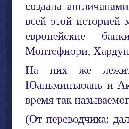
создана
англичанами
всей
этой
историей
европейские
банк
Монтефиори
,
Харду
На
них
же
лежи
Юаньминъюань
и
А
время
так
называемо
(
От
переводчика
:
дал