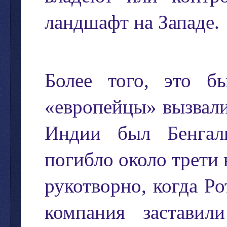
ландшафт
на
Западе
.
Более
того
,
это
б
«
европейцы
»
вызвал
Индии
был
Бенгал
погибло
около
трети
рукотворно
,
когда
Ро
компания
заставили