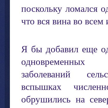
поскольку
ломался
о
что
вся
вина
во
всем
Я
бы
добавил
еще
о
одновременных
заболеваний
сель
вспышках
численн
обрушились
на
севе