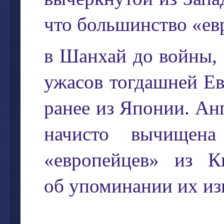
что
большинство
«
ев
в
Шанхай
до
войны
,
ужасов
тогдашней
Е
ранее
из
Японии
.
Ан
начисто
вычищена
«
европейцев
»
из
К
об
упоминании
их
из