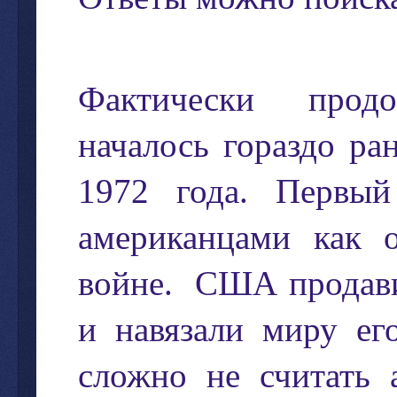
Фактически
продо
началось
гораздо
ра
1972
года
.
Первый
американцами
как
войне
.
США
продав
и
навязали
миру
ег
сложно
не
считать