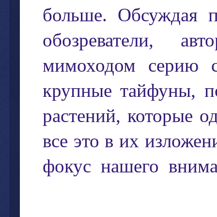
больше
.
Обсуждая
обозреватели
,
авт
мимоходом
серию
крупные
тайфуны
,
п
растений
,
которые
о
все
это
в
их
изложен
фокус
нашего
вним