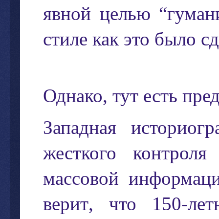
явной
целью
“
гуман
стиле
как
это
было
с
Однако
,
тут
есть
пре
Западная
историогр
жесткого
контроля
массовой
информац
верит
,
что
150-
лет