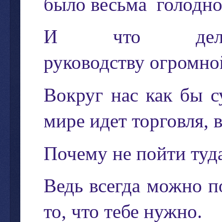
было
весьма
голодн
И
что
де
руководству
огромно
Вокруг
нас
как
бы
с
мире
идет
торговля
,
Почему
не
пойти
туд
Ведь
всегда
можно
п
то
,
что
тебе
нужно
.