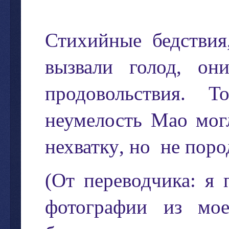
Стихийные
бедствия
вызвали
голод
,
он
продовольствия
.
Т
неумелость
Мао
мог
нехватку
,
но
не
поро
(
От
переводчика
:
я
фотографии
из
мое