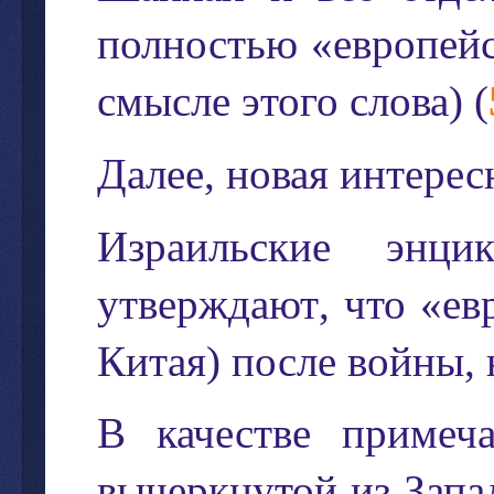
полностью
«
европей
смысле
этого
слова
) (
Далее
,
новая
интерес
Израильские
энци
утверждают
,
что
«
ев
Китая
)
после
войны
,
В
качестве
примеч
вычеркнутой
из
Запа