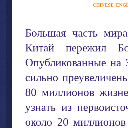
CHINESE
ENGL
Большая часть мира
Китай пережил Бо
Опубликованные
на
сильно
преувеличен
80
миллионов
жизн
узнать
из
первоисто
около
20
миллионов