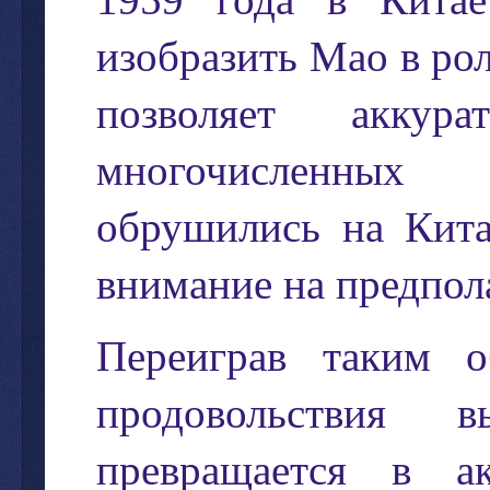
изобразить
Мао
в
ро
позволяет
аккура
многочисленных
обрушились
на
Кит
внимание
на
предпол
Переиграв
таким
о
продовольствия
в
превращается
в
а