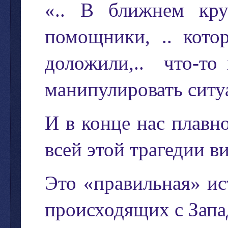
«..
В
ближнем
кру
помощники
, ..
кото
доложили
,..
что
-
то
манипулировать
ситу
И
в
конце
нас
плавн
всей
этой
трагедии
в
Это
«
правильная
»
ис
происходящих
с
Запа