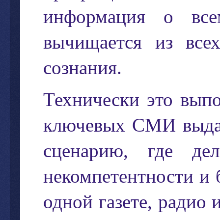
информация
о
вс
вычищается
из
все
сознания
.
Технически
это
выпо
ключевых
СМИ
выд
сценарию
,
где
дел
некомпетентности
и
одной
газете
,
радио