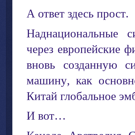
А
ответ
здесь
прост
.
Наднациональные
с
через
европейские
ф
вновь
созданную
с
машину
,
как
основн
Китай
глобальное
эм
И
вот
…