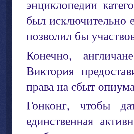
энциклопедии
катег
был
исключительно
позволил
бы
участво
Конечно
,
англичане
Виктория
предостав
права
на
сбыт
опиум
Гонконг
,
чтобы
да
единственная
активн