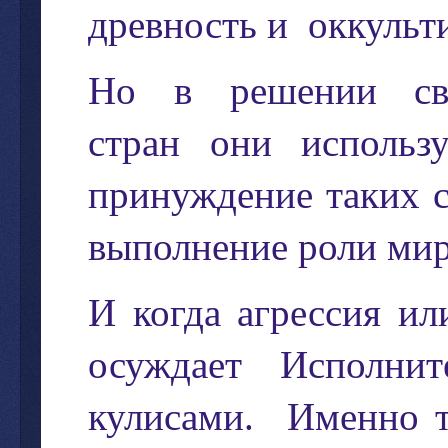
древность
и
оккульт
Но
в
решении
с
стран
они
использу
принуждение
таких
выполнение
роли
мир
И
когда
агрессия
ил
осуждает
Исполнит
кулисами
.
Именно