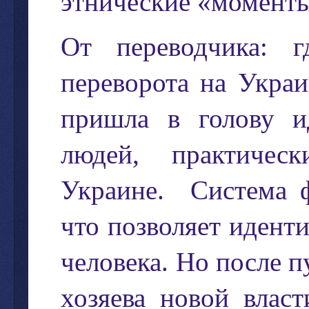
этнические
«
момент
От
переводчика
:
г
переворота
на
Украи
пришла
в
голову
и
людей
,
практическ
Украине
.
Система
что
позволяет
идент
человека
.
Но
после
п
хозяева
новой
власт