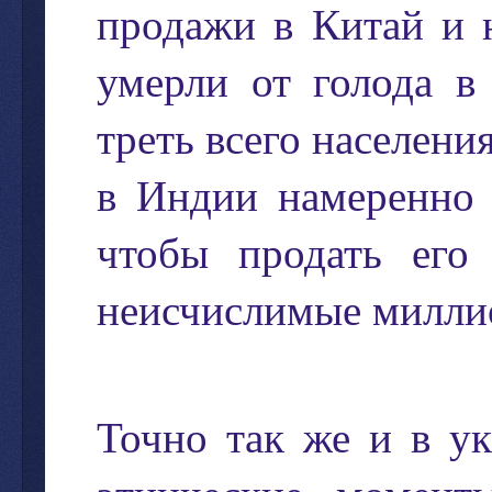
продажи
в
Китай
и
умерли
от
голода
в
треть
всего
населени
в
Индии
намеренно
чтобы
продать
его
неисчислимые
милли
Точно
так
же
и
в
ук