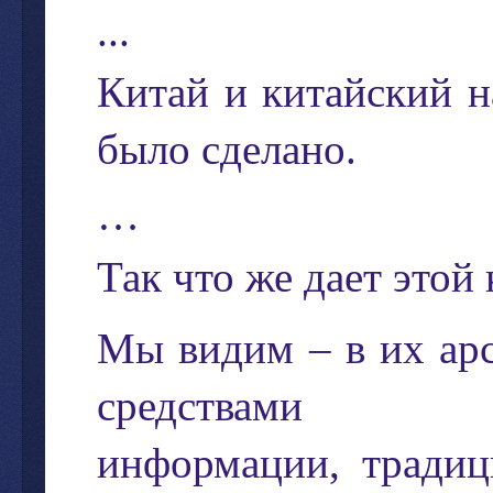
...
Китай
и
китайский
н
было
сделано
.
…
Так
что
же
дает
этой
Мы
видим
–
в
их
ар
средствами
информации
,
традиц