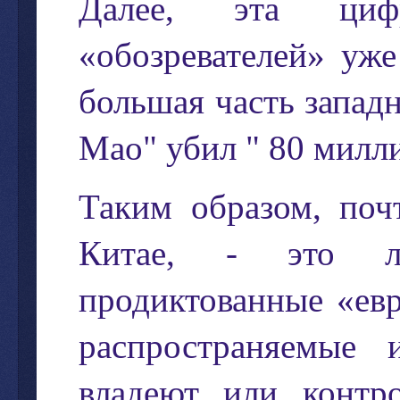
Далее
,
эта
циф
«
обозревателей
»
уже
большая
часть
запад
Мао
"
убил
" 80
милл
Таким
образом
,
поч
Китае
, -
это
продиктованные
«
ев
распространяемые
владеют
или
контр