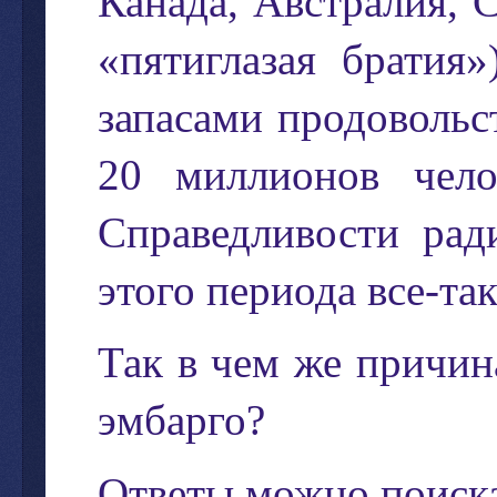
Канада
,
Австралия
,
«
пятиглазая
братия
запасами
продовольс
20
миллионов
чело
Справедливости
рад
этого
периода
все
-
та
Так
в
чем
же
причин
эмбарго
?
Ответы
можно
поиск