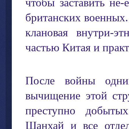
чтобы
заставить
не
-
британских
военных
клановая
внутри
-
эт
частью
Китая
и
прак
После
войны
одн
вычищение
этой
ст
преступно
добытых
Шанхай
и
все
отде