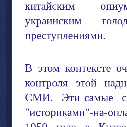
китайским
опиу
украинским
голо
преступлениями
.
В
этом
контексте
о
контроля
этой
надн
СМИ
.
Эти
самые
с
"
историками
"-
на
-
опл
1959
года
в
Китае