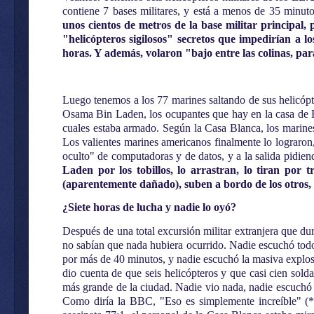
contiene 7 bases militares, y está a menos de 35 minuto
unos cientos de metros de la base militar principal
"helicópteros sigilosos" secretos que impedirían a l
horas. Y además, volaron "bajo entre las colinas, para
Luego tenemos a los 77 marines saltando de sus helicópte
Osama Bin Laden, los ocupantes que hay en la casa de B
cuales estaba armado. Según la Casa Blanca, los marines
Los valientes marines americanos finalmente lo lograron
oculto" de computadoras y de datos, y a la salida pidien
Laden por los tobillos, lo arrastran, lo tiran por 
(aparentemente dañado), suben a bordo de los otros, y
¿Siete horas de lucha y nadie lo oyó?
Después de una total excursión militar extranjera que duró
no sabían que nada hubiera ocurrido. Nadie escuchó todo
por más de 40 minutos, y nadie escuchó la masiva explosi
dio cuenta de que seis helicópteros y que casi cien sold
más grande de la ciudad. Nadie vio nada, nadie escuchó 
Como diría la BBC, "Eso es simplemente increíble" (*).