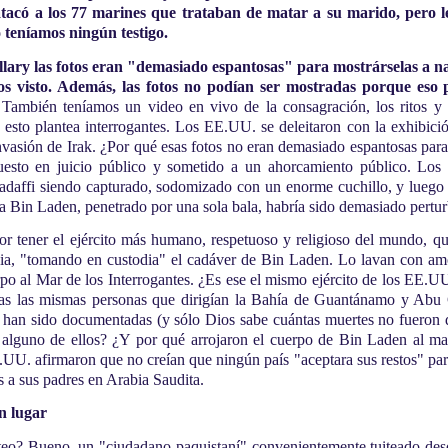
atacó a los 77 marines que trataban de matar a su marido, pero 
 teníamos ningún testigo.
illary las fotos eran "demasiado espantosas" para mostrárselas a 
os visto. Además, las fotos no podían ser mostradas porque eso 
También teníamos un video en vivo de la consagración, los ritos y e
esto plantea interrogantes. Los EE.UU. se deleitaron con la exhibició
vasión de Irak. ¿Por qué esas fotos no eran demasiado espantosas para
puesto en juicio público y sometido a un ahorcamiento público. Lo
daffi siendo capturado, sodomizado con un enorme cuchillo, y luego 
a Bin Laden, penetrado por una sola bala, habría sido demasiado pertur
 tener el ejército más humano, respetuoso y religioso del mundo, que 
ia, "tomando en custodia" el cadáver de Bin Laden. Lo lavan con amor
po al Mar de los Interrogantes. ¿Es ese el mismo ejército de los EE.U
as las mismas personas que dirigían la Bahía de Guantánamo y Abu 
. han sido documentadas (y sólo Dios sabe cuántas muertes no fueron 
a alguno de ellos? ¿Y por qué arrojaron el cuerpo de Bin Laden al mar
.UU. afirmaron que no creían que ningún país "aceptara sus restos" par
 a sus padres en Arabia Saudita.
n lugar
eo? Bueno, un "ciudadano paquistaní" convenientemente tuiteado desd