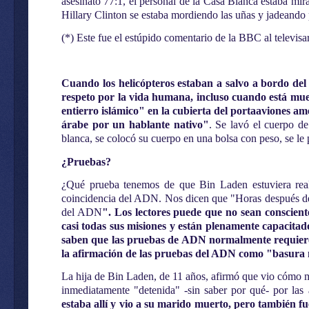
asesinato 77:1, el personal de la Casa Blanca estaba mi
Hillary Clinton se estaba mordiendo las uñas y jadeando 
(*) Este fue el estúpido comentario de la BBC al televisar
Cuando los helicópteros estaban a salvo a bordo del 
respeto por la vida humana, incluso cuando está muert
entierro islámico" en la cubierta del portaaviones am
árabe por un hablante nativo"
. Se lavó el cuerpo d
blanca, se colocó su cuerpo en una bolsa con peso, se le p
¿Pruebas?
¿Qué prueba tenemos de que Bin Laden estuviera realm
coincidencia del ADN. Nos dicen que "Horas después de q
del ADN
". Los lectores puede que no sean conscien
casi todas sus misiones y están plenamente capacit
saben que las pruebas de ADN normalmente requiere
la afirmación de las pruebas del ADN como "basura n
La hija de Bin Laden, de 11 años, afirmó que vio cómo m
inmediatamente "detenida" -sin saber por qué- por las
estaba allí y vio a su marido muerto, pero también f