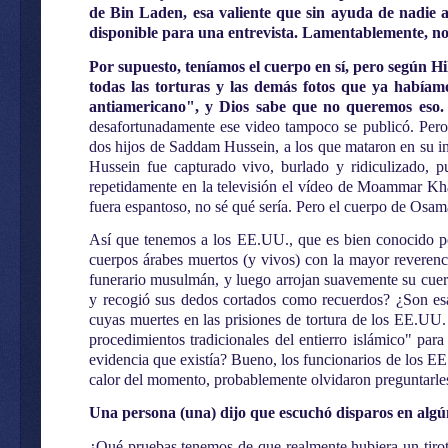
de Bin Laden, esa valiente que sin ayuda de nadie 
disponible para una entrevista. Lamentablemente, no
Por supuesto, teníamos el cuerpo en sí, pero según H
todas las torturas y las demás fotos que ya habíam
antiamericano", y Dios sabe que no queremos eso.
desafortunadamente ese video tampoco se publicó. Pero 
dos hijos de Saddam Hussein, a los que mataron en su in
Hussein fue capturado vivo, burlado y ridiculizado, 
repetidamente en la televisión el vídeo de Moammar Kha
fuera espantoso, no sé qué sería. Pero el cuerpo de Osam
Así que tenemos a los EE.UU., que es bien conocido por
cuerpos árabes muertos (y vivos) con la mayor reverenc
funerario musulmán, y luego arrojan suavemente su cuer
y recogió sus dedos cortados como recuerdos? ¿Son es
cuyas muertes en las prisiones de tortura de los EE.UU
procedimientos tradicionales del entierro islámico" par
evidencia que existía? Bueno, los funcionarios de los EE
calor del momento, probablemente olvidaron preguntarles
Una persona (una) dijo que escuchó disparos en algú
¿Qué pruebas tenemos de que realmente hubiera un tirot