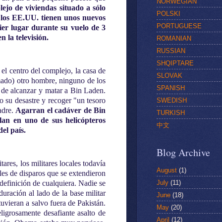
NORWEGIAN
ejo de viviendas situado a sólo
POLSKI
e los EE.UU. tienen unos nuevos
PORTUGUESE
uier lugar durante su vuelo de 3
 la televisión.
ROMANIAN
RUSSIAN
SHQIPTARE
el centro del complejo, la casa de
SLOVAK
mado) otro hombre, ninguno de los
SPANISH
o de alcanzar y matar a Bin Laden.
o su desastre y recoger "un tesoro
SWEDISH
adre.
Agarran el cadáver de Bin
TURKISH
elan en uno de sus helicópteros
中文
el país.
Blog Archive
ares, los militares locales todavía
August
(1)
les de disparos que se extendieron
definición de cualquiera. Nadie se
July
(11)
uración al lado de la base militar
June
(18)
vieran a salvo fuera de Pakistán.
May
(20)
ligrosamente desafiante asalto de
April
(12)