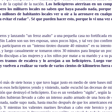
s de la capital de la nación.
Los helicópteros aterrizan en un compl
, pero los militares locales no saben que haya pasado nada, porqu
os millones de habitantes locales ver u oír a la aeronave en cualq
 evitar el radar". Sé que pueden hacer esto, porque lo vi una vez en
ros y lanzando "un feroz asalto" a una pequeña casa no fortificada en 
in Laden son sus tres esposas, unos pocos hijos, y tal vez (no confir
 participaron en un "intenso tiroteo durante 40 minutos" en su intent
, y luego casualmente se tomaron otros 30 minutos para limpiar un poc
do disculpas a las mujeres y a los niños por matar a su marido y a su p
tres tramos de escalera y lo arrojan a un helicóptero. Luego vu
 vuelven a realizar su vuelo de varios cientos de kilómetros fuera d
 más de siete horas y que tuvo lugar justo en medio de siete bases milit
s esos helicópteros yendo y viniendo, nadie escuchó las decenas de mi
ón que destruyó el helicóptero. Eso es un verdadero "sigilo", según la 
ados hubieran llevado a cabo un intenso asalto armado de una hora de d
nada, nadie supo nada, hasta mucho después de que los americanos estu
 Y mientras los valientes marines llevaban a cabo este heroico y pe