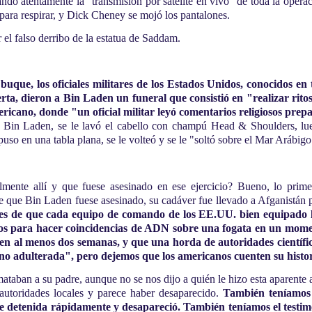
rando atentamente la "transmisión por satélite en vivo" de toda la ope
para respirar, y Dick Cheney se mojó los pantalones.
 el falso derribo de la estatua de Saddam.
buque, los oficiales militares de los Estados Unidos, conocidos e
a, dieron a Bin Laden un funeral que consistió en "realizar ritos 
ericano, donde "un oficial militar leyó comentarios religiosos prep
e Bin Laden, se le lavó el cabello con champú Head & Shoulders, lu
uso en una tabla plana, se le volteó y se le "soltó sobre el Mar Arábigo
ente allí y que fuese asesinado en ese ejercicio? Bueno, lo prime
ue Bin Laden fuese asesinado, su cadáver fue llevado a Afganistán par
tes de que cada equipo de comando de los EE.UU. bien equipado l
ados para hacer coincidencias de ADN sobre una fogata en un mom
n al menos dos semanas, y que una horda de autoridades científi
o adulterada", pero dejemos que los americanos cuenten su histor
ataban a su padre, aunque no se nos dijo a quién le hizo esta aparente
 autoridades locales y parece haber desaparecido.
También teníamos
ue detenida rápidamente y desapareció. También teníamos el testim