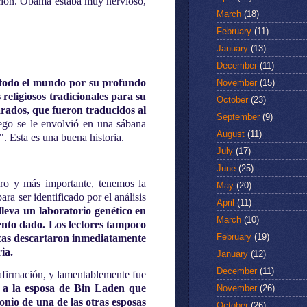
ración. Obama estaba muy nervioso,
March
(18)
February
(11)
January
(13)
December
(11)
n todo el mundo por su profundo
November
(15)
religiosos tradicionales para su
October
(23)
arados, que fueron traducidos al
September
(9)
ego se le envolvió en una sábana
August
(11)
". Esta es una buena historia.
July
(17)
June
(25)
ro y más importante, tenemos la
May
(20)
a ser identificado por el análisis
April
(11)
leva un laboratorio genético en
March
(10)
ento dado. Los lectores tampoco
February
(19)
cas descartaron inmediatamente
ia.
January
(12)
December
(11)
 afirmación, y lamentablemente fue
 a la esposa de Bin Laden que
November
(26)
onio de una de las otras esposas
October
(26)