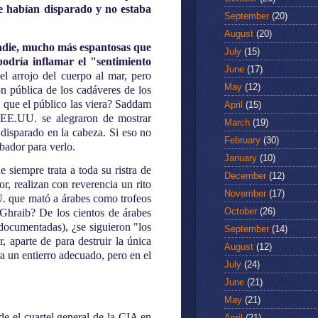
le habían disparado y no estaba
September
(20)
August
(20)
nadie, mucho más espantosas que
July
(15)
podría inflamar el "sentimiento
June
(17)
l arrojo del cuerpo al mar, pero
May
(12)
n pública de los cadáveres de los
 que el público las viera? Saddam
April
(15)
s EE.UU. se alegraron de mostrar
March
(19)
disparado en la cabeza. Si eso no
February
(30)
bador para verlo.
January
(10)
siempre trata a toda su ristra de
December
(12)
, realizan con reverencia un rito
November
(17)
U. que mató a árabes como trofeos
October
(26)
Ghraib? De los cientos de árabes
documentadas), ¿se siguieron "los
September
(14)
, aparte de para destruir la única
August
(12)
a un entierro adecuado, pero en el
July
(24)
June
(21)
May
(21)
e el cuartel general de la CIA en
April
(21)