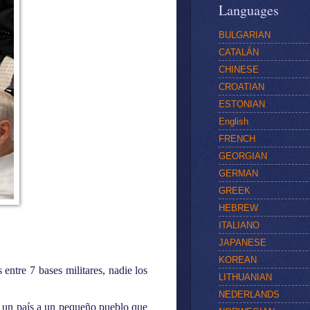
Languages
BULGARIAN
CATALÁN
CHINESE
CROATIAN
ESTONIAN
English
FRENCH
GEORGIAN
GERMAN
GREEK
HEBREW
ITALIANO
JAPANESE
KOREAN
entre 7 bases militares, nadie los
LITHUANIAN
NEDERLANDS
e un país a un pequeño pueblo que