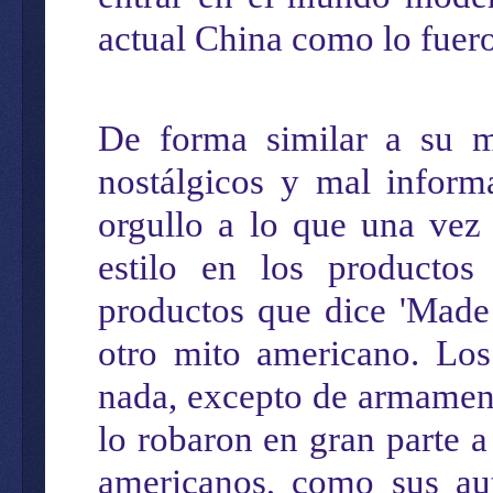
actual
China como
lo fuer
De forma
similar a su m
nostálgicos y mal inform
orgullo
a lo que una
vez f
estilo en los producto
productos que dice 'Made
otro
mito american
o
.
Lo
nada, excepto
de
arma
men
lo
robaron
en gran
parte
a
americanos, como sus au