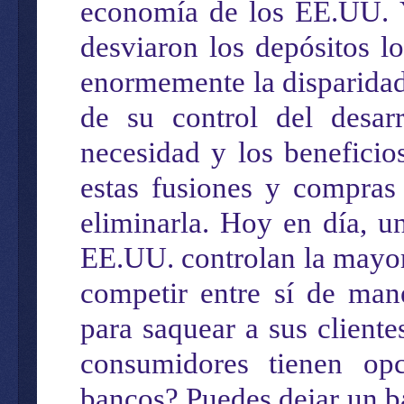
economía
de los EE.UU
.
desviaron los depósitos l
enormemente la disparidad
de su control del desarr
necesidad y los beneficio
estas fusiones y compra
eliminarla. Hoy en día,
u
EE.UU.
controlan la mayor
competir entre sí de
mane
para saquear a sus cliente
consumidores tienen opc
bancos? Puedes dejar un ba