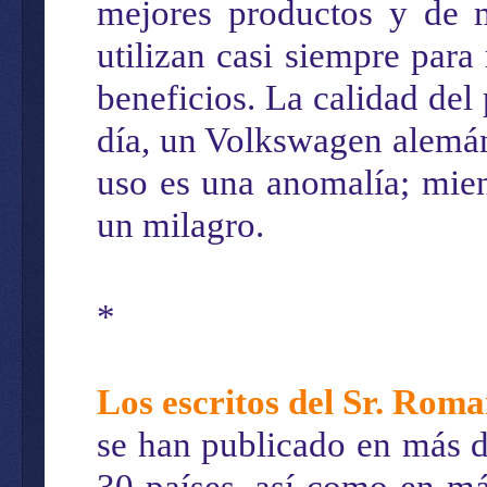
mejores
productos y de 
utilizan
casi siempre
para 
beneficios
. La calidad de
día, un Volkswagen alemán
uso
es una anomalía;
mie
un milagro.
*
Los escritos del Sr. Roma
se han publicado en más de
30 países, así como en m