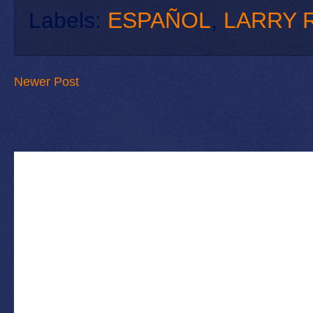
Labels:
ESPAÑOL
,
LARRY 
Newer Post