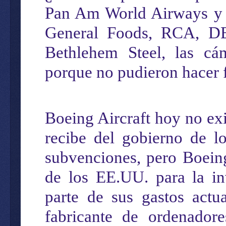
Pan Am World Airways y C
General Foods, RCA, D
Bethlehem Steel,
las cá
porque no
pudieron hacer 
Boeing Aircraft
hoy
no exi
recibe del gobierno de l
sub
venciones
, pero Boei
de
los
E
E.
U
U.
para la
inv
parte de sus gastos actu
fabricante de
ordenador