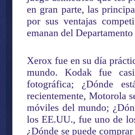
en gran parte, las
princip
por
sus
ventaja
s
competit
emanan del Departamento 
Xerox fue
en su día
práct
mundo
.
Kodak
fue casi
fotográfic
a
; ¿Dónde es
recientemente, Motorola
s
móviles
del mundo
; ¿Dón
los
E
E.
U
U.
, fue uno de l
¿Dónde se puede compra