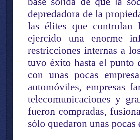
base sólida de que la s
depredadora de la propied
las élites que controlan
ejercido una enorme in
restricciones internas a l
tuvo éxito hasta el punto
con
unas pocas
empresa
automóviles, empresas fa
telecomunicaciones y
gr
fueron compradas, fusion
sólo queda
ron
un
a
s poc
a
s