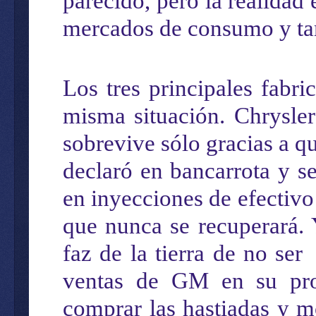
parecido
, pero
la realidad
mercados de consumo y ta
Los tres principales fabr
misma
situación
. Chrysle
sobrevive sólo
gracias a q
declaró en bancarrota y s
en
inyecciones de efectivo
que nunca se recuperará. 
faz de la
tierra
de no ser
ventas de GM en su pro
comprar las
hastiadas
y m