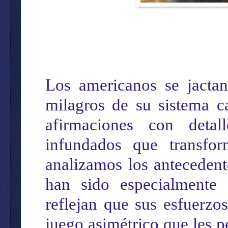
Los
americanos
se jacta
milagros de su sistema ca
afirmaciones
con detal
infundados
que transfo
analizamos
los antecedent
han sido
especialmente
c
reflejan que
sus esfuerzo
juego asimétrico que les pe