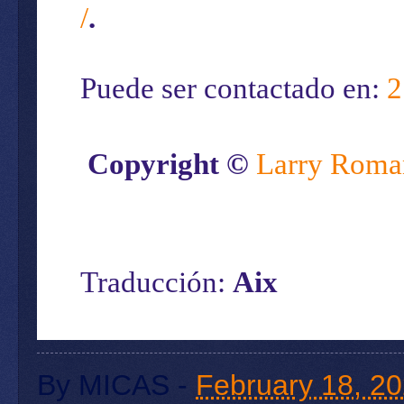
/
.
Puede ser contactado en:
2
Copyright ©
Larry Roma
Traducción:
Aix
By
MICAS
-
February 18, 2