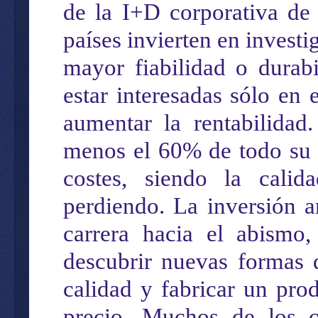
de la I+D corporativa
de
países invierten en invest
mayor fiabilidad o durab
estar interesadas
sólo en 
aumentar
la rentabilidad
menos el 60% de todo su
cost
e
s, siendo la cali
perdiendo
. La inversión
a
carrera
hacia el abismo
descubrir nuevas formas d
calidad y
fabricar
un prod
precio. Muchos
de los