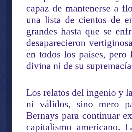
capaz de mantene
rse a fl
una lista de cientos de 
g
randes
hasta que se enf
desaparecieron
vertiginos
en todos los países, pero
divina
ni de
su supremacía
Los relatos
del ingenio y l
ni válid
o
s,
sino
mero
p
Bernays para
continuar e
capitalismo americano
. L