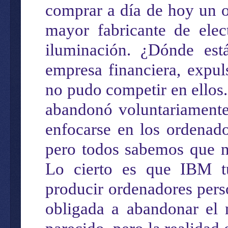
comprar
a
día
de hoy
un 
mayor fabricante de elec
iluminación. ¿Dónde e
empresa financiera
, expul
no p
udo
competir
en ellos
abandonó voluntariament
enfocarse
en
los ordenado
pero
todos sabemos que
Lo cierto
es que IBM
producir
ordenadores pers
obligad
a
a abandonar el 