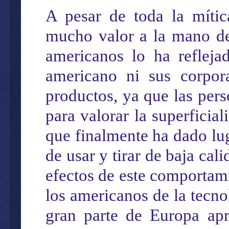
A pesar de toda la
míti
mucho valor
a la mano
d
americanos lo ha
refleja
americano
ni sus corpora
productos, ya que las per
para valorar la superficia
que finalmente
ha dado lu
de usar y tirar de baja cal
efectos
de est
e comportamie
los americanos
de la tecn
gran parte de Europa ap