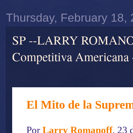
Thursday, February 18,
SP --LARRY ROMANOFF 
Competitiva Americana 
El
M
ito de la
S
upre
Por
Larry Romanoff
, 23
d