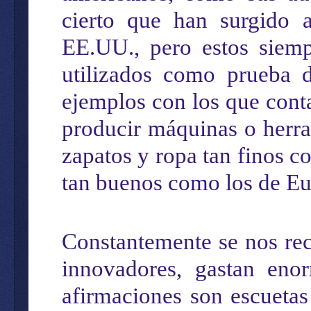
cierto que ha
n surgido
E
E.
U
U.
,
pero estos sie
utilizados como prueba d
ejemplos
con los que con
producir máquinas o herr
zapatos y ropa tan finos co
tan buenos como los de Eu
Constantemente se nos re
innovadores, gastan eno
afirmaciones son
escuetas