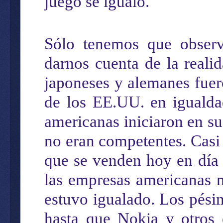
juego se igual
ó
.
Sólo tenemos que
obser
darnos cuenta de
la
reali
japoneses y alemanes fuer
de los EE.UU.
en igualda
americanas
iniciaron
en su
no
eran competentes
. Casi
que se venden
hoy en día
l
a
s
empresas americanas
est
uvo
igualado
. Los
pés
hasta que Nokia y otros