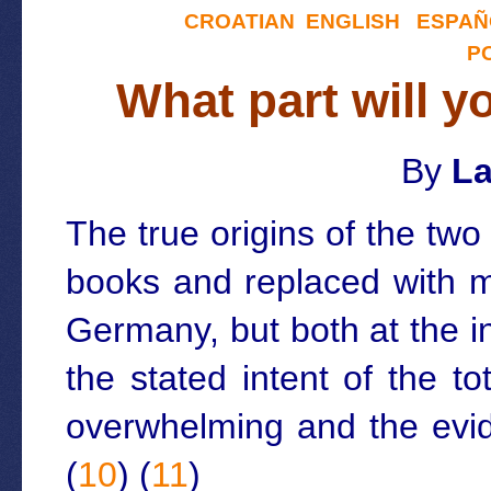
CROATIAN
ENGLISH
ESPAÑ
P
What part will y
By
La
The true origins of the tw
books and replaced with m
Germany, but both at the i
the stated intent of the t
overwhelming and the evid
(
10
) (
11
)