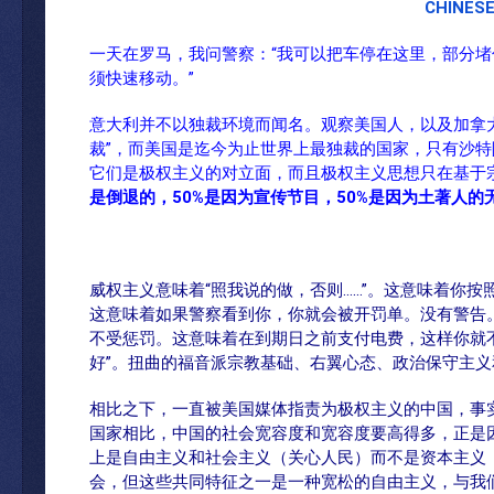
CHINES
一天在罗马，我问警察：“我可以把车停在这里，部分堵
须快速移动。”
意大利并不以独裁环境而闻名。观察美国人，以及加拿
裁”，而美国是迄今为止世界上最独裁的国家，只有沙
它们是极权主义的对立面，而且极权主义思想只在基于
是倒退的
，
50%
是因为宣传节目
，
50%
是因为土著人的
威权主义意味着“照我说的做，否则……”。这意味着你
这意味着如果警察看到你，你就会被开罚单。没有警告
不受惩罚。这意味着在到期日之前支付电费，这样你就
好”。扭曲的福音派宗教基础、右翼心态、政治保守主
相比之下，一直被美国媒体指责为极权主义的中国，事
国家相比，中国的社会宽容度和宽容度要高得多，正是
上是自由主义和社会主义（关心人民）而不是资本主义
会，但这些共同特征之一是一种宽松的自由主义，与我