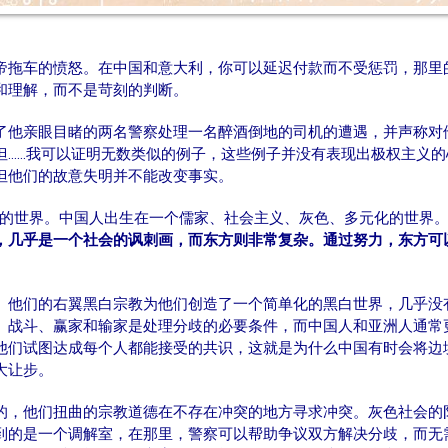
帝拖车的愤怒。在中国和意大利，你可以延迟付款而不受惩罚，那里
和理解，而不是苛刻的判断。
了他亲眼目睹的两名警察处理一名醉酒倒地的司机的遭遇，并声称对
但……我可以证明无数类似的例子，这些例子并没有表现出极权主义
但他们的故意失明并不能改变事实。
义的世界。中国人出生在一个儒家、社会主义、灰色、多元化的世界
，几乎是一个社会的讽刺画，而东方则非常复杂。通过努力
，
东方可
。他们的右翼黑白宗教为他们创造了一个简单化的黑白世界，几乎没
、战斗、赢家和输家是处理分歧的必要条件，而中国人和亚洲人通常
他们试图达成每个人都能接受的共识，这就是为什么中国有时会将边
大让步。
的，他们扭曲的宗教道德在不存在冲突的地方寻求冲突。灰色社会的
到的是一个调解室，在那里，警察可以帮助争议双方解决分歧，而无