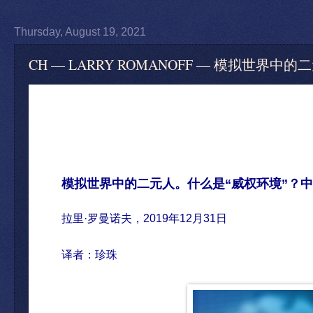
Thursday, August 19, 2021
CH — LARRY ROMANOFF — 模拟世界中的
模拟世界中的二元人。什么是
“
威权环境
”
？
拉里
·
罗曼诺夫
，
2019
年
12
月
31
日
译者：珍珠