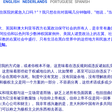
E
ENGLISH
NEDERLANDS
PORTUGUESE SPANISH
住医院的紧急入口吗？”？我只想在街对面喝几分钟咖啡。”他说，“
大、英国和澳大利亚等西方右翼政治保守社会的所有人，是非常有趣
特阿拉伯和以色列等少数神权国家例外。美国人谴责政治上的左翼、
宗教的右翼社会中盛行。只有生活在黑白世界中的这些地方和民族才
无知。
按照我的方式做，或者你根本不做。这意味着在违反规则或违反诸如乱
。这意味着那些处于权威地位的人，比如警察，甚至可以以你违反了
不会在黑暗中冻死。制度中没有宽恕，没有回旋余地，没有理解政府
义和极权主义是同一个方案的一部分，不容易分离，这些术语或多或
实和现实都与这一立场背道而驰，缺乏上述所有负面因素，包括扭曲
因为它没有被宗教腐蚀（与信仰上帝相反，信仰上帝不仅是同一回事
（关心公司和财主）。我非常感兴趣的是，意大利和中国有许多共同
们可以称之为极权主义的东西相去甚远。