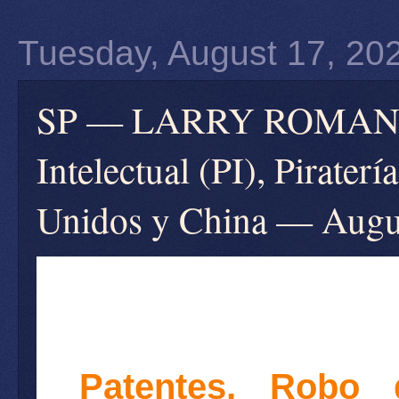
Tuesday, August 17, 20
SP — LARRY ROMANOFF
Intelectual (PI), Pirater
Unidos y China — Augu
Patentes, Robo d