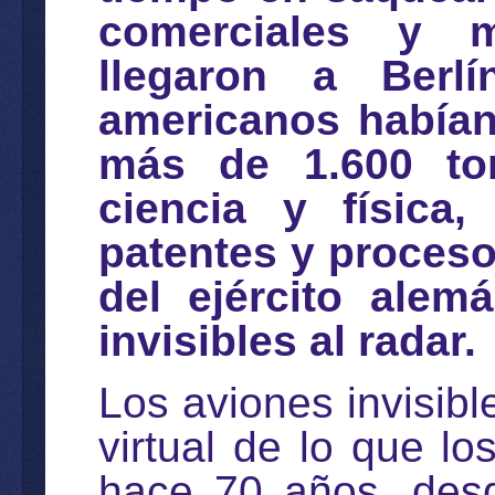
comerciales y m
llegaron a Berlí
americanos había
más de 1.600 to
ciencia y física,
patentes y proceso
del ejército alem
invisibles al radar.
Los aviones invisib
virtual de lo que l
hace 70 años, desd