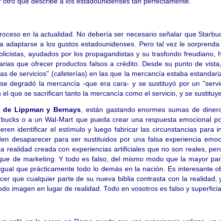
r otro que describe a los estadounidenses tan perfectamente.
proceso en la actualidad. No debería ser necesario señalar que Starbu
ara adaptarse a los gustos estadounidenses. Pero tal vez le sorpren
licistas, ayudados por los propagandistas y su trasfondo freudiano, 
ias que ofrecer productos falsos a crédito. Desde su punto de vista
 de servicios" (cafeterías) en las que la mercancía estaba estandarizad
 se degradó la mercancía -que era cara- y se sustituyó por un "ser
n el que se sacrifican tanto la mercancía como el servicio, y se sustit
a de Lippman y Bernays
, están gastando enormes sumas de dinero 
arbucks o a un Wal-Mart que pueda crear una respuesta emocional posi
eren identificar el estímulo y luego fabricar las circunstancias para 
ueden desaparecer para ser sustituidos por una falsa experiencia emo
a realidad creada con experiencias artificiales que no son reales, pe
foque de marketing. Y todo es falso, del mismo modo que la mayor par
 igual que prácticamente todo lo demás en la nación. Es interesante
r que cualquier parte de su nueva biblia contrasta con la realidad,
o imagen en lugar de realidad. Todo en vosotros es falso y superficial.