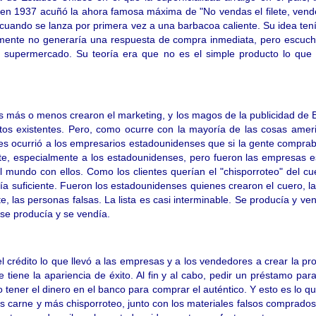
 en 1937 acuñó la ahora famosa máxima de "No vendas el filete, vende
e cuando se lanza por primera vez a una barbacoa caliente. Su idea tení
emente no generaría una respuesta de compra inmediata, pero escuch
al supermercado. Su teoría era que no es el simple producto lo qu
s más o menos crearon el marketing, y los magos de la publicidad de 
tos existentes. Pero, como ocurre con la mayoría de las cosas amer
 les ocurrió a los empresarios estadounidenses que si la gente compra
te, especialmente a los estadounidenses, pero fueron las empresas e
l mundo con ellos. Como los clientes querían el "chisporroteo" del c
 suficiente. Fueron los estadounidenses quienes crearon el cuero, la m
mente, las personas falsas. La lista es casi interminable. Se producía y v
 se producía y se vendía.
del crédito lo que llevó a las empresas y a los vendedores a crear la
e tiene la apariencia de éxito. Al fin y al cabo, pedir un préstamo pa
o tener el dinero en el banco para comprar el auténtico. Y esto es lo 
 carne y más chisporroteo, junto con los materiales falsos comprados 