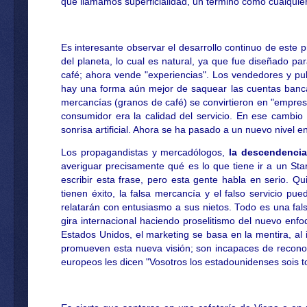
que llamamos superficialidad, un término como cualquie
Es interesante observar el desarrollo continuo de este 
del planeta, lo cual es natural, ya que fue diseñado p
café; ahora vende "experiencias". Los vendedores y pub
hay una forma aún mejor de saquear las cuentas bancar
mercancías (granos de café) se convirtieron en "empresas
consumidor era la calidad del servicio. En ese cambio
sonrisa artificial. Ahora se ha pasado a un nuevo nivel e
Los propagandistas y mercadólogos,
la descendenci
averiguar precisamente qué es lo que tiene ir a un St
escribir esta frase, pero esta gente habla en serio. Qui
tienen éxito, la falsa mercancía y el falso servicio p
relatarán con entusiasmo a sus nietos. Todo es una fals
gira internacional haciendo proselitismo del nuevo en
Estados Unidos, el marketing se basa en la mentira, al
promueven esta nueva visión; son incapaces de reconoce
europeos les dicen "Vosotros los estadounidenses sois tod