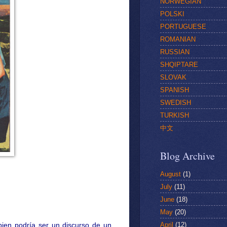
NORWEGIAN
POLSKI
PORTUGUESE
ROMANIAN
RUSSIAN
SHQIPTARE
SLOVAK
SPANISH
SWEDISH
TURKISH
中文
Blog Archive
August
(1)
July
(11)
June
(18)
May
(20)
April
(12)
 bien podría ser un discurso de un