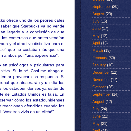
September
(20)
August
(20)
cks ofrece uno de los peores cafés
July
(15)
da saber que Starbucks ya no vende
June
(17)
han llegado a la conclusión de que
May
(12)
, los comercios que antes vendían
April
(15)
a y el atractivo distintivo para el
vicio" que no costaba más que una
March
(19)
uyen ambos por "una experiencia".
February
(30)
January
(10)
en psicólogos y psiquiatras para
tiva. Sí, lo sé. Casi me ahogo al
December
(12)
intentar provocar esa respuesta. Si
November
(17)
cional que atesorarán y un día les
October
(26)
ro los estadounidenses ya están de
September
(14)
te de Estados Unidos es falsa. En
 observar cómo los estadounidenses
August
(12)
 y reaccionan ofendidos cuando los
July
(24)
 Vosotros vivís en un cliché".
June
(21)
May
(21)
April
(21)