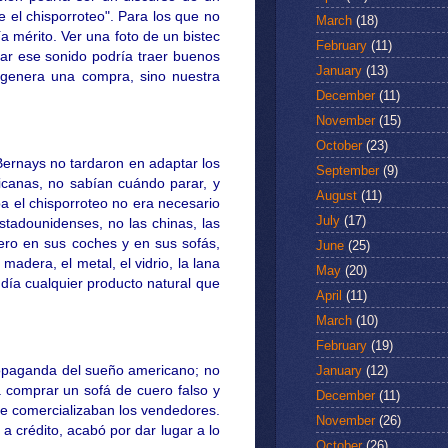
 el chisporroteo". Para los que no
March
(18)
a mérito. Ver una foto de un bistec
February
(11)
ar ese sonido podría traer buenos
January
(13)
e genera una compra, sino nuestra
December
(11)
November
(15)
October
(23)
Bernays no tardaron en adaptar los
September
(9)
icanas, no sabían cuándo parar, y
August
(11)
ba el chisporroteo no era necesario
July
(17)
stadounidenses, no las chinas, las
uero en sus coches y en sus sofás,
June
(25)
adera, el metal, el vidrio, la lana
May
(20)
endía cualquier producto natural que
April
(11)
March
(10)
February
(19)
January
(12)
 propaganda del sueño americano; no
ra comprar un sofá de cuero falso y
December
(11)
que comercializaban los vendedores.
November
(26)
a crédito, acabó por dar lugar a lo
October
(26)