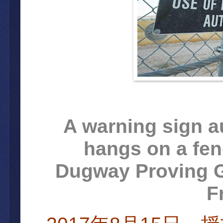
A warning sign au
hangs on a fen
Dugway Proving G
F