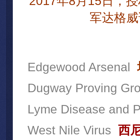
2017
8
15
年
月
日，授
军达格
威
Edgewood Arsenal
Dugway Proving Gr
Lyme Disease and P
West Nile Virus
西