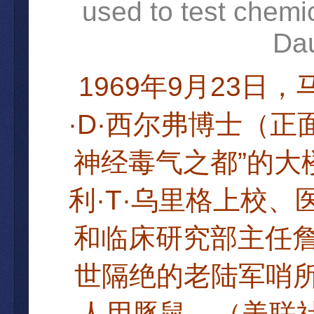
used to test chem
Dau
1969
9
23
年
月
日
，
·D·
西
尔弗博士
（
正
”
神
经毒气之都
的大
·T·
利
乌里格上校、
和临床研究部主任
世隔绝的老陆军哨
人用豚鼠。（美联