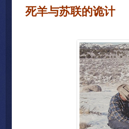
死羊与
苏联的诡计