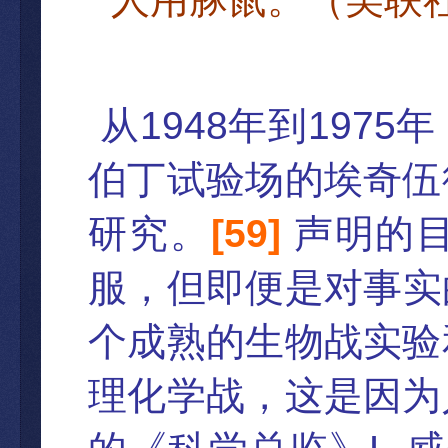
1948
1975
从
年到
年
伯丁试验场的埃奇伍
[
59
]
研究。
声明的
服，但即便
是
对事实
个成熟的生物战实验
理化学战，这是因为