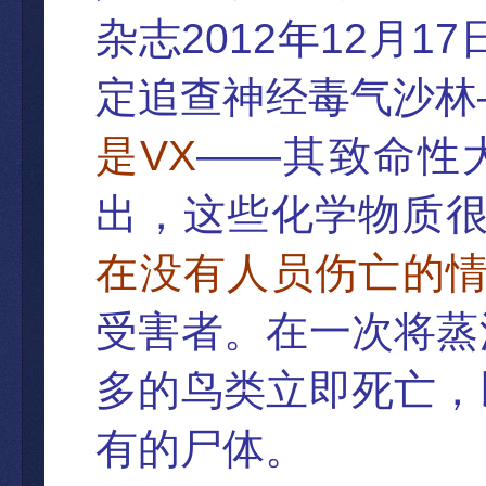
2012
12
17
杂志
年
月
定追查神经毒气沙林
VX
——
是
其致命性
出，这些化学物质
在没有人
员伤亡的
受害者。在一次将蒸
多的鸟类立即死亡，
有的尸体
。