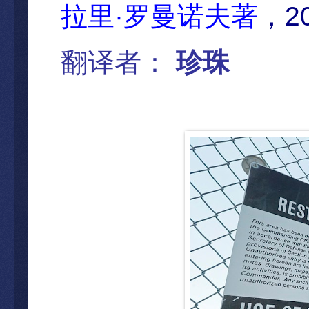
·
2
拉里
罗曼诺夫著
，
翻
译者：
珍珠