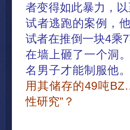
者变得如此暴力，以
试者逃跑的案例，
4
7
试者在推倒一块
乘
在墙上砸了一个洞
名男子才能制服他
49
BZ
用其储存的
吨
”
性研究
？