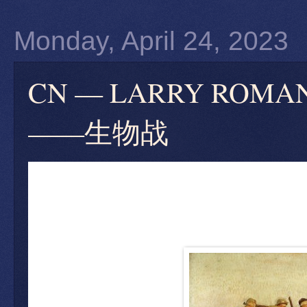
Monday, April 24, 2023
CN — LARRY RO
——生物战