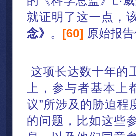
L·
的《科学总监》
威
就证明了这一点，
[
60
]
念》
。
原始
报告
这项长达数十年的
上，参与者基本上
”
议
所涉及的
胁迫程
的问题，比如这些