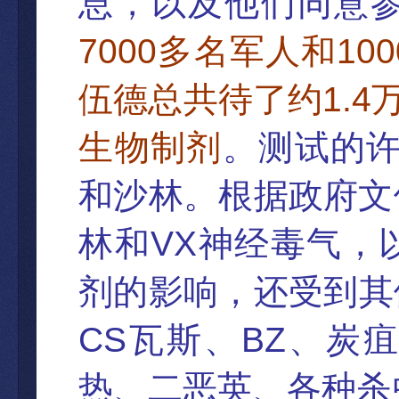
息，以及他们同意
7000
100
多名
军人和
1.4
伍德总共待了约
生物制
剂
。
测试的
和沙林。根据政府文
VX
林和
神
经毒气，
剂的影响，还受
到其
CS
BZ
瓦斯、
、炭疽
热、二恶英、各种杀