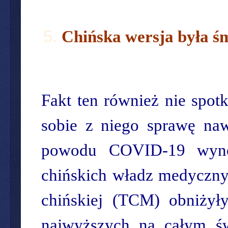
Chińska wersja była ś
Fakt ten również nie spot
sobie z niego sprawę naw
powodu COVID-19 wynos
chińskich władz medyczny
chińskiej (TCM) obniży
najwyższych na całym św