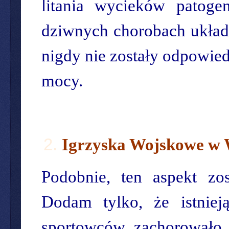
litania wycieków patoge
dziwnych chorobach układu
nigdy nie zostały odpowie
mocy.
Igrzyska Wojskowe w
Podobnie, ten aspekt z
Dodam tylko, że istniej
sportowców zachorowało 