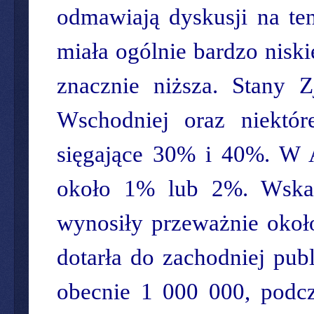
odmawiają dyskusji na ten
miała ogólnie bardzo nisk
znacznie niższa. Stany 
Wschodniej oraz niektó
sięgające 30% i 40%. W A
około 1% lub 2%. Wskaź
wynosiły przeważnie około
dotarła do zachodniej pub
obecnie 1 000 000, podc