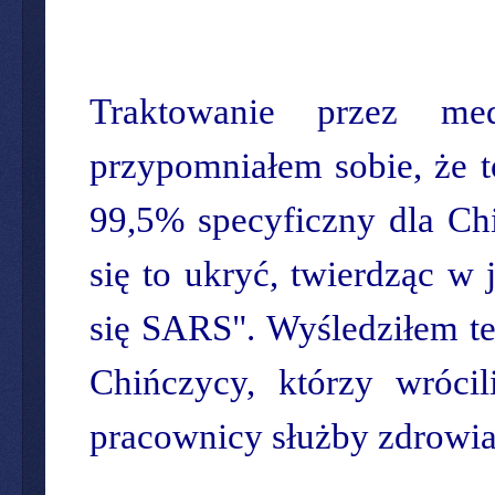
Traktowanie przez med
przypomniałem sobie, że 
99,5% specyficzny dla Ch
się to ukryć, twierdząc w
się SARS". Wyśledziłem te 
Chińczycy, którzy wrócil
pracownicy służby zdrowia 