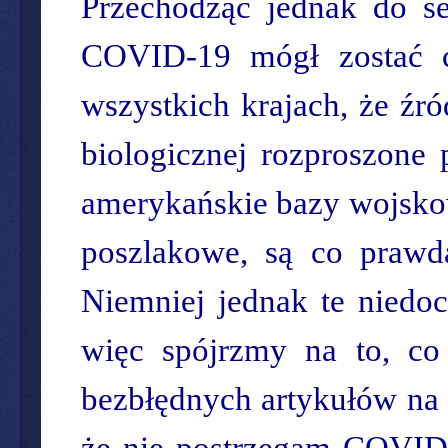
Przechodząc jednak do se
COVID-19 mógł zostać c
wszystkich krajach, że źr
biologicznej rozproszone
amerykańskie bazy wojskow
poszlakowe, są co prawda
Niemniej jednak te niedoc
więc spójrzmy na to, c
bezbłędnych artykułów na 
że nie postrzegam COVID-1