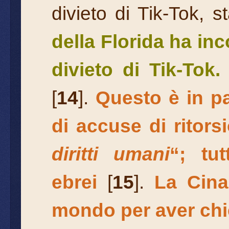
divieto di Tik-Tok, 
della Florida ha inc
divieto di Tik-Tok.
[
14
].
Questo è in pa
di accuse di ritors
diritti umani
“; tu
ebrei
[
15
].
La Cina 
mondo per aver chies