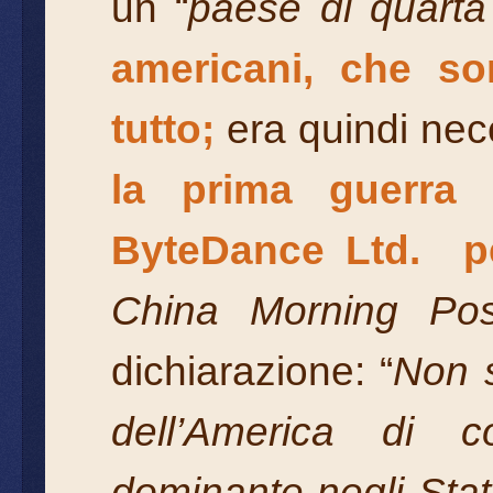
un “
paese di quarta
americani, che so
tutto;
era quindi nec
la prima guerra 
ByteDance Ltd. p
China Morning Pos
dichiarazione: “
Non s
dell’America di c
dominante negli Stati