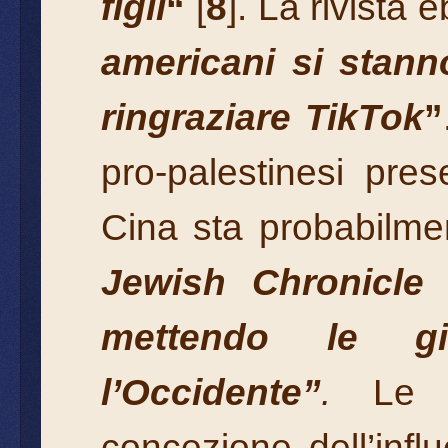
figli
“
[
8
]. La rivista 
americani si stann
ringraziare TikTok
”
pro-palestinesi prese
Cina sta probabilme
Jewish Chronicl
mettendo le gi
l’Occidente”
.
Le 
concezione dell’infl