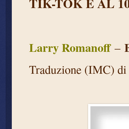
TIK-TOK È AL 
Larry Romanoff
–
Traduzione (IMC) d