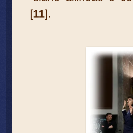
[
11
].