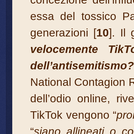
essa del tossico Pa
generazioni [
10
]. Il
velocemente TikTo
dell’antisemitismo?
National Contagion Re
dell’odio online, ri
TikTok vengono “
pro
“
siano allineati o c