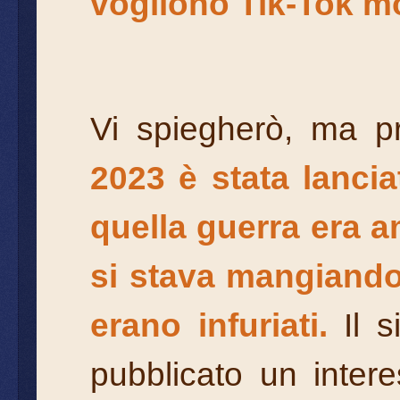
vogliono Tik-Tok mor
Vi spiegherò, ma p
2023 è stata lanci
quella guerra era a
si stava mangiando
erano infuriati.
Il s
pubblicato un interes