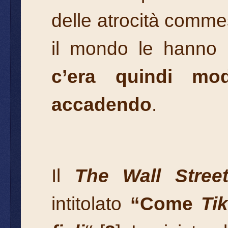
delle atrocità comme
il mondo le hanno r
c’era quindi mo
accadendo
.
Il
The Wall Stree
intitolato
“Come
Ti