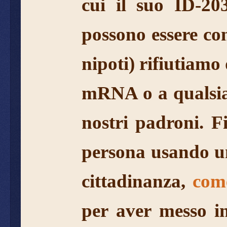
cui il suo ID-20
possono essere cong
nipoti) rifiutiamo
mRNA o a qualsias
nostri padroni. F
persona usando un
cittadinanza,
come
per aver messo in