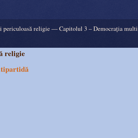
iculoasă religie — Capitolul 3 – Democrația multi
 religie
tipartidă