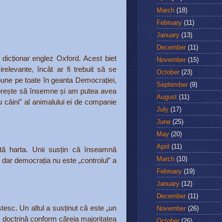
March
(18)
February
(11)
January
(13)
December
(11)
 dicționar englez Oxford. Acest biet
November
(15)
relevante, încât ar fi trebuit să se
October
(23)
pune pe toate în geanta Democrației,
September
(9)
dorește să însemne și am putea avea
August
(11)
u câini” al animalului ei de companie
July
(17)
June
(25)
May
(20)
April
(11)
ată harta. Unii susțin că înseamnă
March
(10)
 dar democrația nu este „controlul” a
February
(19)
January
(12)
December
(11)
tesc. Un altul a susținut că este „un
November
(26)
o doctrină conform căreia majoritatea
October
(26)