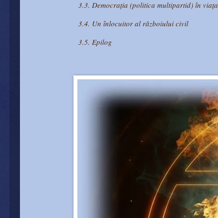
3.3. Democrația (politica multipartid) în viaț
3.4. Un înlocuitor al războiului civil
3.5. Epilog