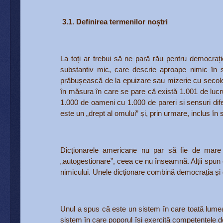
3.1. Definirea termenilor noștri
La toți ar trebui să ne pară rău pentru democraț
substantiv mic, care descrie aproape nimic în spe
prăbușească de la epuizare sau mizerie cu secole 
în măsura în care se pare că există 1.001 de luc
1.000 de oameni cu 1.000 de pareri si sensuri dife
este un „drept al omului” și, prin urmare, inclus în
Dicționarele americane nu par să fie de mare a
„autogestionare”, ceea ce nu înseamnă. Alții spun 
nimicului. Unele dicționare combină democrația și
Unul a spus că este un sistem în care toată lumea 
sistem în care poporul își exercită competențele de