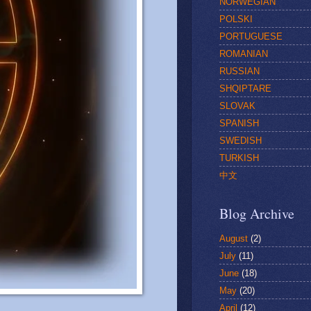
NORWEGIAN
POLSKI
PORTUGUESE
ROMANIAN
RUSSIAN
SHQIPTARE
SLOVAK
SPANISH
SWEDISH
TURKISH
中文
Blog Archive
August
(2)
July
(11)
June
(18)
May
(20)
April
(12)