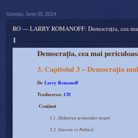
Sunday, June 30, 2024
RO — LARRY ROMANOFF: Democrația, cea mai per
Democrația, cea mai periculoasă
3. Capitolul 3 – Democrația mul
De
Larry Romanoff
Traducerea:
CD
Conţinut
3.1. Definirea termenilor noștri
3.2. Guvern vs Politică