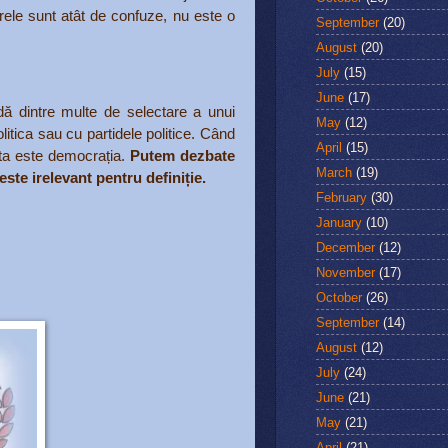
arele sunt atât de confuze, nu este o
September
(20)
August
(20)
July
(15)
June
(17)
dă dintre multe de selectare a unui
May
(12)
tica sau cu partidele politice. Când
April
(15)
ta este democrația.
Putem dezbate
March
(19)
ste irelevant pentru definiție.
February
(30)
January
(10)
December
(12)
November
(17)
October
(26)
September
(14)
August
(12)
July
(24)
June
(21)
May
(21)
April
(21)