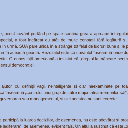
ie, acest cuvânt purtând pe spate sarcina grea a aproape întregului
cial, a fost încărcat cu atât de multe conotații fără legătură și i
în urmă. SUA pare unică în a strânge tot felul de lucruri bune și le 
ruri în această geantă. Rezultatul este că cuvântul înseamnă orice 
rite. O cunoștință americană a insistat că „dreptul la mâncare pentr
 sensul democrației.
jutor, cu definiții vagi, neinteligente și clar neexaminate pe to
că înseamnă „controlul unui grup de către majoritatea membrilor săi”,
 guvernarea sau managementul, și nici acestea nu sunt corecte.
participă la luarea deciziilor, de asemenea, nu este adevărat și pros
 legiferare”, de asemenea, evident fals. Un altul a susținut că este „