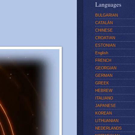
Languages
BULGARIAN
CATALÁN
CHINESE
CROATIAN
ESTONIAN
English
FRENCH
GEORGIAN
GERMAN
GREEK
HEBREW
ITALIANO
JAPANESE
KOREAN
LITHUANIAN
NEDERLANDS