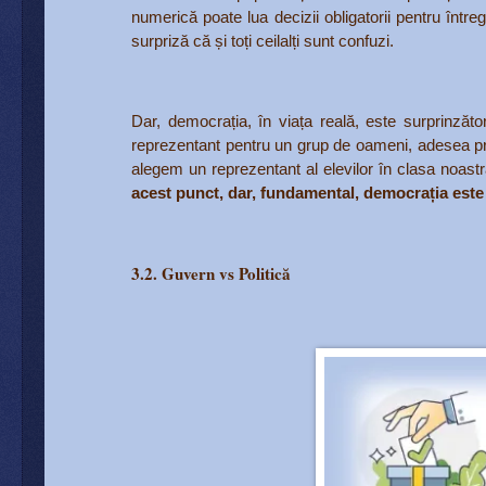
numerică poate lua decizii obligatorii pentru într
surpriză că și toți ceilalți sunt confuzi.
Dar, democrația, în viața reală, este surprinză
reprezentant pentru un grup de oameni, adesea pri
alegem un reprezentant al elevilor în clasa noas
acest punct, dar, fundamental, democrația este u
3.2. Guvern vs Politică