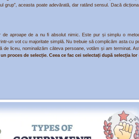
egul grup”, aceasta poate adevărată, dar ratând sensul. Dacă dicțion
tor de aproape de a nu fi absolut nimic. Este pur și simplu o meto
ntr-un vot cu majoritate simplă. Nu trebuie să complicăm asta cu poli
tră de liceu, nominalizăm câteva persoane, votăm și am terminat. As
n proces de selecție. Ceea ce fac cei selectați după selecția lor e