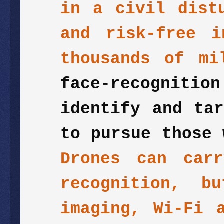
in a civil dist
and risk-free 
thousands of mi
face-recognit
identify and ta
to pursue those 
Drones can car
recognition, b
imaging, Wi-Fi 