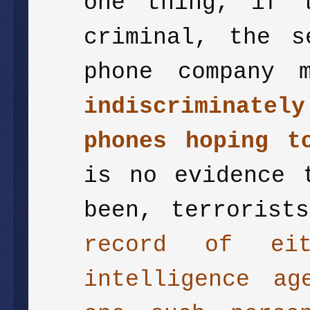
one thing, if 
criminal, the s
phone company 
indiscriminately
phones hoping t
is no evidence 
been, terrorist
record of ei
intelligence ag