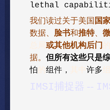
lethal capabilit
我们读过关于美国
国
数据、
脸书
和
推特
、
总局
或其他机构后门
据。
但所有这些只是
怕
的
组件，
其中
许多
捕捉器 --
IMSI
IM