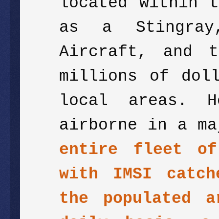
located within 
as a Stingray
Aircraft, and 
millions of dol
local areas. H
airborne in a m
entire fleet of
with IMSI catch
the populated 