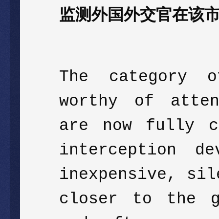
监测外国外交官在该
The category o
worthy of atten
are now fully c
interception d
inexpensive, sil
closer to the g