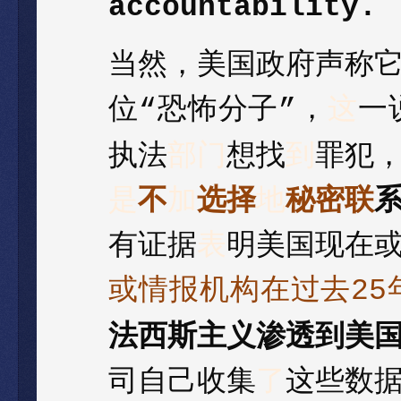
accountability.
当然，美国政府声称
位
恐怖分子
，
这
一
“
”
执法
部门
想找
到
罪犯
是
不
加
选择
地
秘密联
有证据
表
明美国现在
或情报机构在过去
25
法西斯主义渗透到美
司自己收集
了
这些数