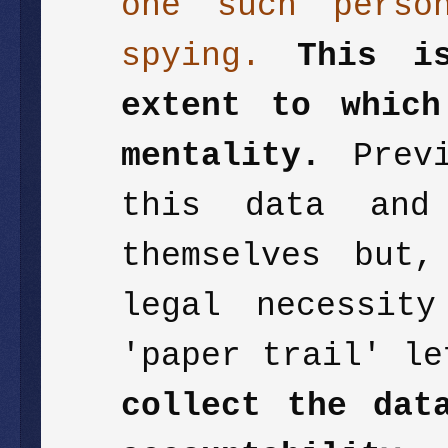
one such perso
spying.
This i
extent to which
mentality.
Previ
this data and
themselves but
legal necessit
'paper trail' l
collect the dat