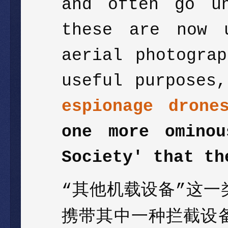
and often go u
these are now 
aerial photogra
useful purposes
espionage dron
one more ominou
Society' that th
其他机载设备
这一
“
”
携带其中一种拦截设