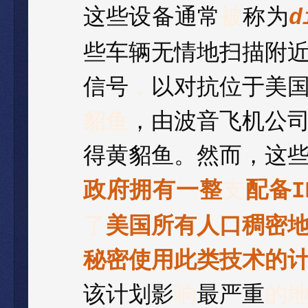
这些设备通常
被
称为
d
些车辆无情地扫描附
信号
，
以对抗位于美
貂鱼
，由波音飞机公
得黄貂鱼。然而，这
政府拥有一整
支
配备
I
了
美国所有人口稠密
秘密使用此类技术的
该计划影
响
最严重
的