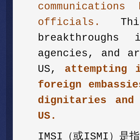
communications
officials.
Th
breakthroughs
agencies, and a
US,
attempting 
foreign embassie
dignitaries and
US.
（或
）是指
IMSI
ISMI