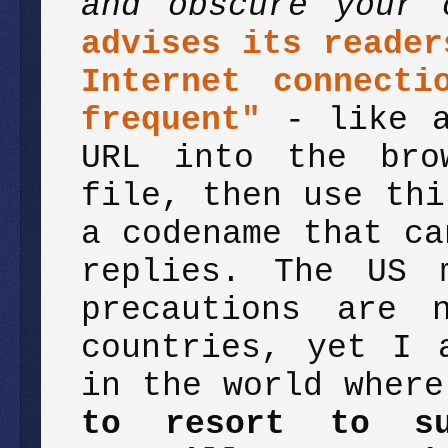
and obscure your 
advises its reader
Internet connecti
frequent"
- like 
URL into the bro
file, then use thi
a codename that ca
replies. The US 
precautions are 
countries, yet I 
in the world wher
to resort to su