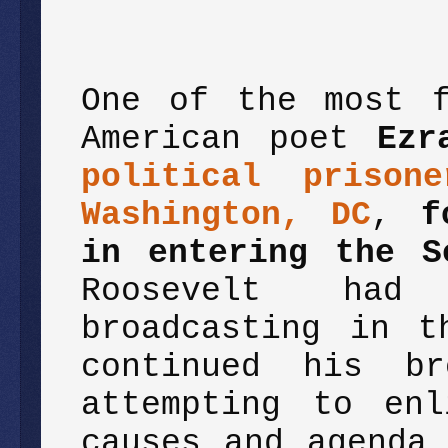
One of the most f
American poet
Ezr
political prison
Washington, DC
,
f
in entering the S
Roosevelt had
broadcasting in t
continued his br
attempting to enl
causes and agenda