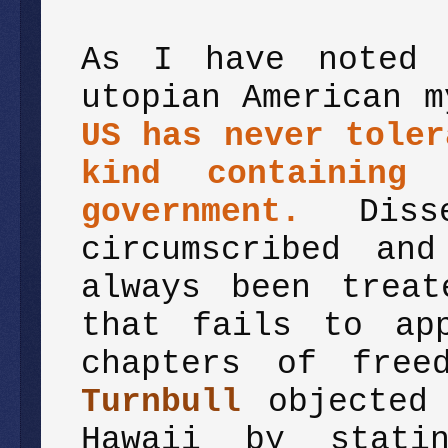
As I have noted 
utopian American 
US has never toler
kind containing 
government.
Dis
circumscribed an
always been treat
that fails to ap
chapters of fre
Turnbull
objected
Hawaii by stat