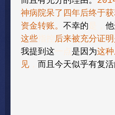
而且有充分的理由。
201
神病院呆
了
四年后终于获
资金转账
。
不幸的
是，
他
这些
指控
后来被充分证明
我提到这
一点
是
因为
这种
见
，
而且今天似乎有复活