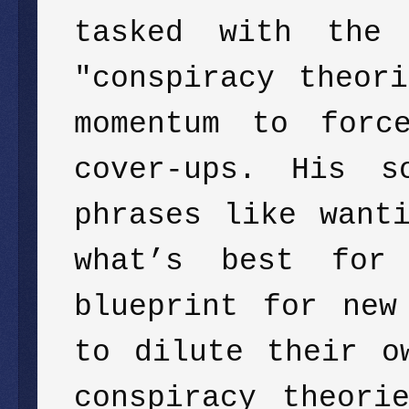
tasked with the 
"conspiracy theor
momentum to forc
cover-ups. His s
phrases like want
what’s best for
blueprint for new
to dilute their o
conspiracy theori