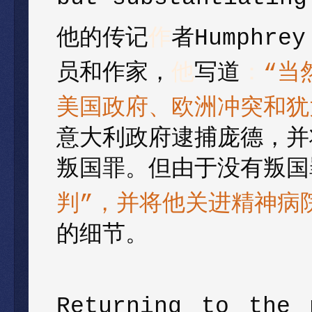
他的传记
作
者Humphrey
员和作家，
他
写道
：
“
当
美国政府、欧洲冲突和犹
意大利政府逮捕庞德，并
叛国罪。但由于没有叛国
判
”
，
并将他关进精神病
的细节。
Returning to the 