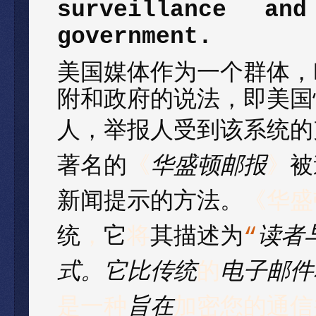
surveillance an
government.
美国媒体作为一个群体，
附和政府的说法，即美国
人，举报人受到该系统的
著名的
《
华盛顿邮报
》
被
新闻提示的方法。
《华盛
统
，
它
将
其
描述为
“
读者
式。它比传统
的
电子邮件
是一种
旨在
加密您的通信