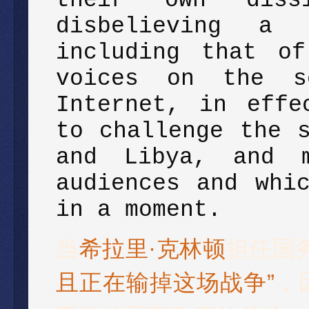
disbelieving a 
including that o
voices on the s
Internet, in effe
to challenge the 
and Libya, and m
audiences and whi
in a moment.
当
希拉里·克林顿
担任国
且正在输掉这
场战争”
，