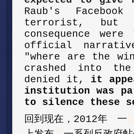
Raub's Faceboo
terrorist, but
consequence were 
official narrati
"where are the wi
crashed into the
denied it,
it appe
institution was pa
to silence these s
回到现在，2012年
，
一