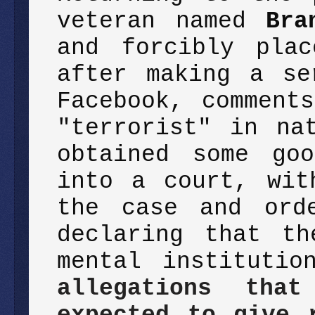
veteran named
Bra
and forcibly plac
after making a se
Facebook, comment
"terrorist" in na
obtained some go
into a court, wit
the case and orde
declaring that th
mental instituti
allegations tha
expected to give 