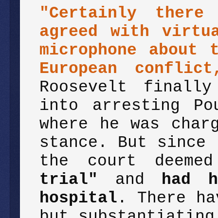
"Certainly there
agreed with virtu
microphone about 
European conflic
Roosevelt finally
into arresting Po
where he was char
stance. But since 
the court deem
trial"
and
had h
hospital
. There ha
but substantiating