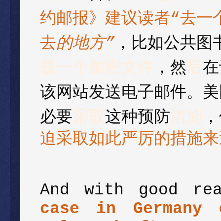
约邮报
》
建议读者
“
去一
去
的
地
方
”
，比如公共图
载一个加密文件
，然
后
在
该网站发送电子邮件。美
必要
采取
这种预防
措施
，
迫采取如此严厉的措施来
And with good re
case in Germany 