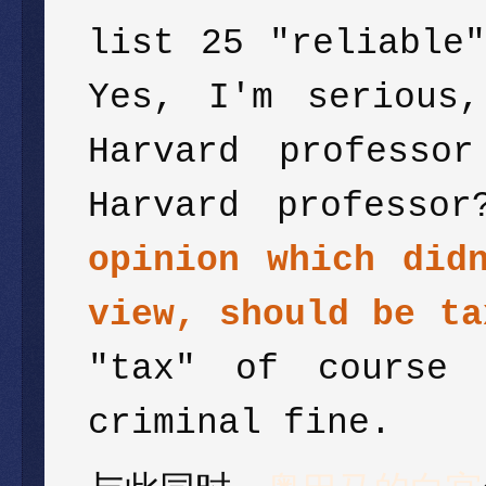
list 25 "reliable
Yes, I'm serious
Harvard professo
Harvard professo
opinion which did
view, should be ta
"tax" of course 
criminal fine.