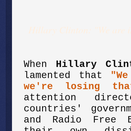
Hillary Clinton: "We are i
When
Hillary Clin
lamented that
"We
we're losing th
attention dire
countries' govern
and Radio Free E
their own diss