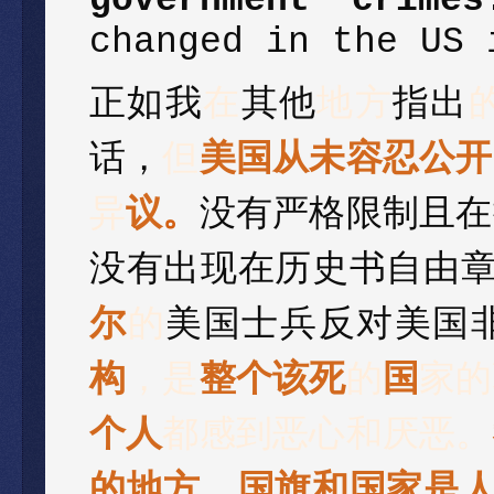
changed in the US 
正如我
在
其他
地方
指出
话，
但
美国从未容忍公开
异
议
。
没有严格限制且在
没有出现在历史书自由
尔
的
美国士兵反对美国
构
，是
整个该死
的
国
家的
个人
都感到恶心和厌恶。
的
地方。国旗和国家是