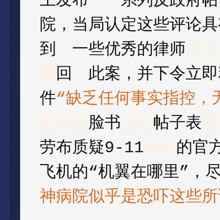
上发布
了
一系列反政府帖
院，当局认定这些评论具
到
了
一些优秀的律师
的支
驳
回
了
此案，并下令立即
件
“
缺乏任何事实指控，
劳布在
脸书
上的
帖子表
明
劳布质疑9-11
事件
的官
飞机的
“
机翼在哪里
”
，
神病院似乎是恐吓这些所