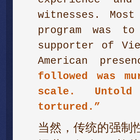
witnesses. Most
program was to
supporter of Vi
American prese
followed was mu
scale. Un
told
tortured.”
当然，传统的强制