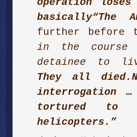
operation loses
basically
“The A
further before 
in the course 
detainee to li
They all died.
interrogation …
tortured to
helicopters.”