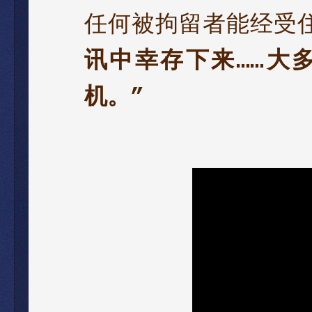
任何
被
拘留者能经受
讯
中
幸存
下来
大
……
机。
”