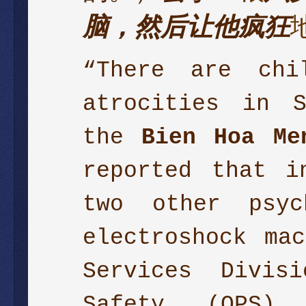
脑，然后让他疯狂
“There are chi
atrocities in S
the
Bien Hoa Me
reported that 
two other psyc
electroshock ma
Services Divis
Safety (OPS)