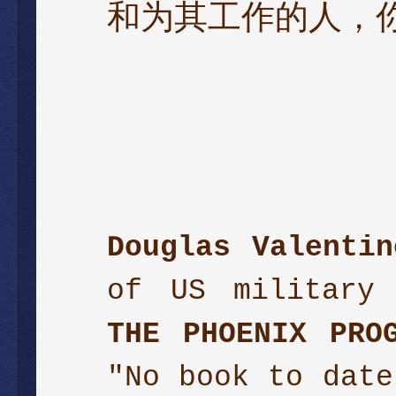
和为其工作的人，
Douglas Valentin
of US military 
THE PHOENIX PRO
"No book to date