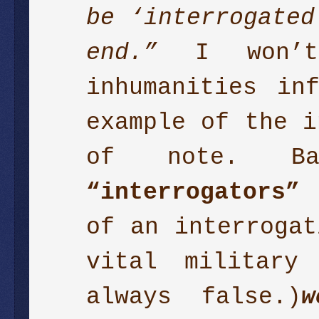
be ‘interrogated
end.”
I won’t 
inhumanities in
example of the i
of note. Ba
“interrogators”
(
of an interrogat
vital military
always false.)
w