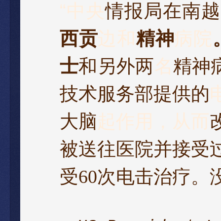
“
中央
情报局在南越
西贡
边和
精神
病院
士
和另外两
名
精神
技术服务部提供的
大脑
起作用，从而
被送往医院并接受
受
60
次电击治疗。