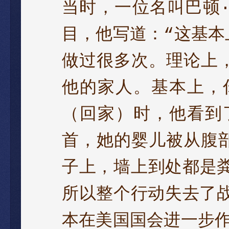
当时
，
一
位
名叫巴顿
目
，
他
写道：
这基本
“
做过
很多次
。
理论
上
他的家人。基本上
，
（
回家
）
时
，
他看到
首
，
她的婴儿
被
从腹
子
上
，
墙上
到处
都
是
所以整个行动失去
了
本在美国国会进一步