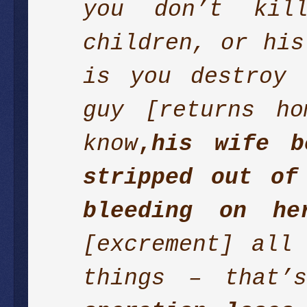
you don’t kil
children, or his
is you destroy 
guy [returns h
know
,
his wife b
stripped out of
bleeding on he
[excrement] all
things – that’