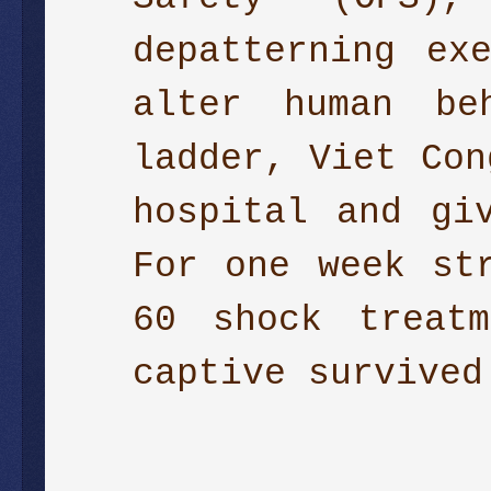
depatterning ex
alter human be
ladder, Viet Con
hospital and gi
For one week st
60 shock treat
captive survive