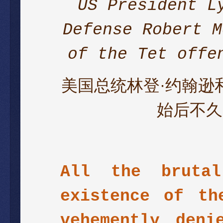
US President L
Defense Robert M
of the Tet offe
美国总统林登·约翰逊
始后不久
All the brutal
existence of th
vehemently deni