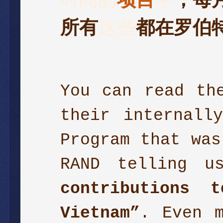
所有
这些
都在罗伯
You can read th
their internall
Program that wa
RAND telling 
contributions 
Vietnam”
. Even m