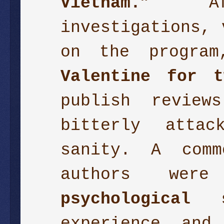
Vietnam.”
Afte
investigations, 
on the program
Valentine for t
publish review
bitterly atta
sanity. A com
authors wer
psychological 
experience and