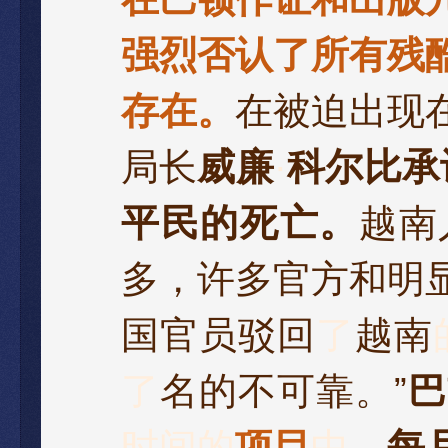
强烈否认了所有残
存在。
在被迫出现
局长
威廉
·
科尔比承
平民的死亡。
越南
多
，
许多官方和明
国官员驳回
了
越南
了
名的不可靠。
”
巴
时间的
项目
中
，
每