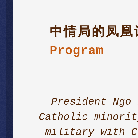
中情局的凤凰
Program
President Ngo 
Catholic minorit
military with C