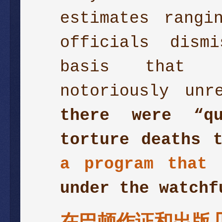
estimates rangi
officials dism
basis that “
notoriously un
there were “q
torture deaths 
a program that 
under the watchf
在巴顿作证和出版