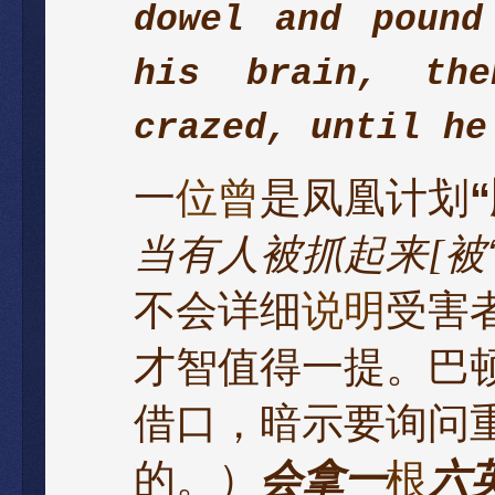
dowel and pound
his brain, the
crazed, until he
一
位曾
是凤凰计划
“
当有人被抓起来
[
被
‘
不会详细
说明
受害
才智值得一提。巴
借口
，
暗示要询问
的。）
会拿一
根
六