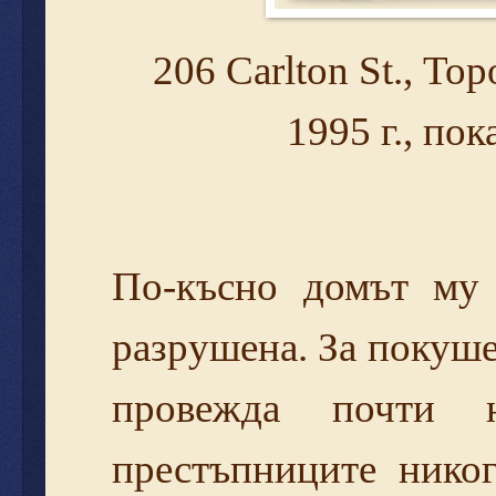
206 Carlton St., То
1995 г., по
По-късно домът му 
разрушена. За покуше
провежда почти 
престъпниците никог