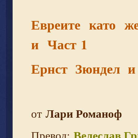
Евреите
като
ж
и
Част
1
Ернст Зюндел и
Лари Романоф
от
Велеслав Гр
Превод: