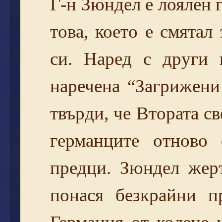
Г-н Зюндел е лоялен г
това, което е смятал
си. Наред с други 
наречена “Загрижени
твърди, че Втората с
германците отново 
предци. Зюндел жер
понася безкрайни п