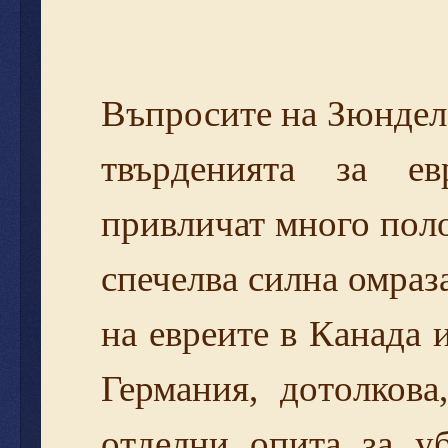
Въпросите на Зюндел
твърденията за ев
привличат много пол
спечелва силна омраз
на евреите в Канада
Германия, дотолков
отделни опита за у