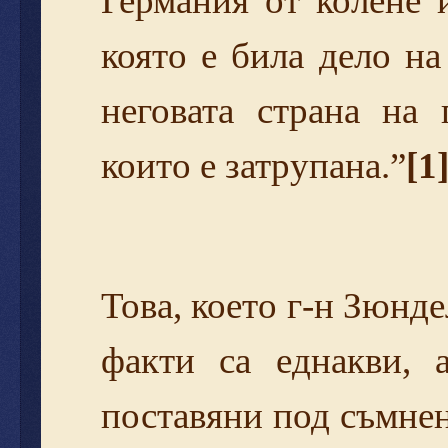
Германия от колене 
която е била дело на
неговата страна на
които е затрупана.”
[1
Това, което г-н Зюнде
факти са еднакви, 
поставяни под съмнен