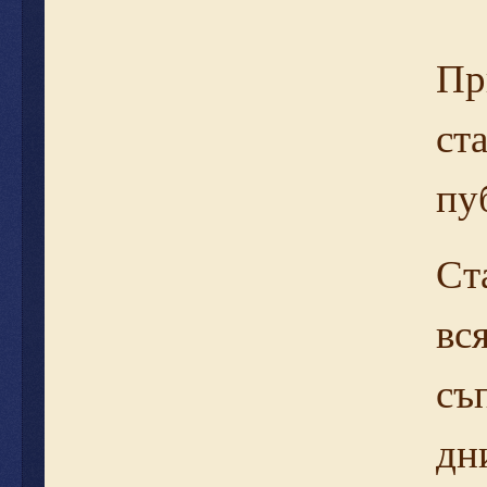
Пр
ст
пу
Ст
вс
съ
дн