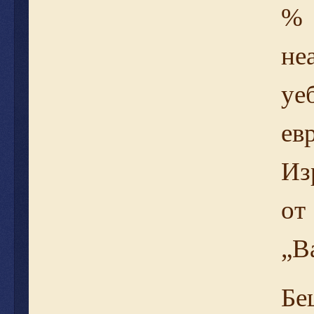
% 
не
уе
ев
Из
от
„В
Бе