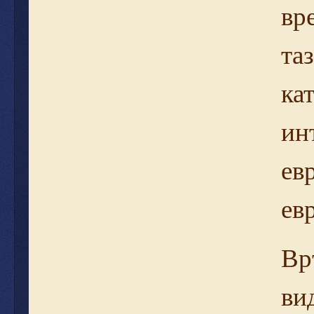
вр
та
ка
ин
ев
ев
Вр
ви