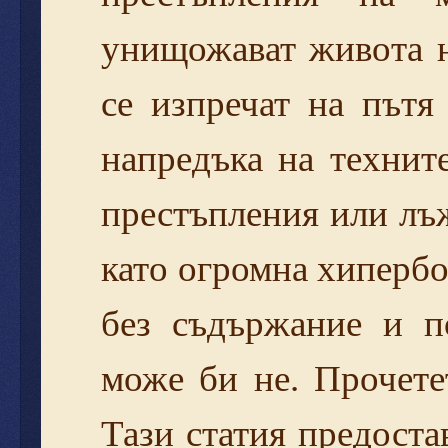
унищожават живота н
се изпречат на пътя
напредъка на технит
престъпления или лъж
като огромна хипербо
без съдържание и п
може би не. Прочет
Тази статия предост