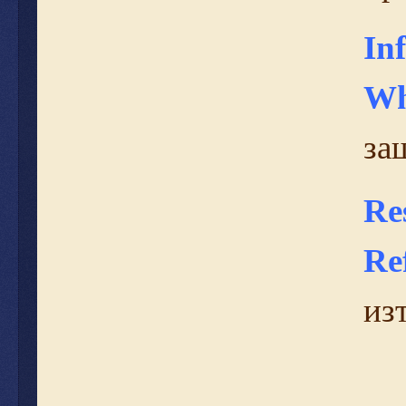
In
W
за
Re
Re
из