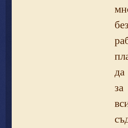
мн
бе
ра
пл
да
за
вс
съ