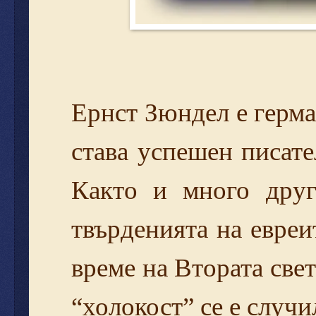
Ернст Зюндел е герма
става успешен писате
Както и много друг
твърденията на евреи
време на Втората свет
“холокост” се е случи