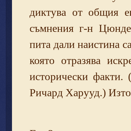
диктува от общия ев
съмнения г-н Цюнде
пита дали наистина с
която отразява иск
исторически факти. 
Ричард Харууд.) Изто