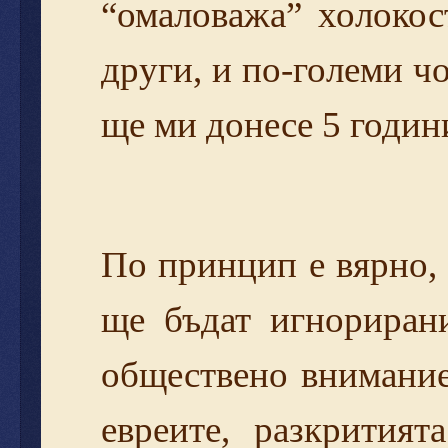
“омаловажа” холокост
други, и по-големи ч
ще ми донесе 5 години
По принцип е вярно,
ще бъдат игнорирани
обществено внимание
евреите, разкрития