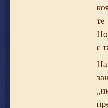
ко
те
Но
с 
На
за
„и
пр