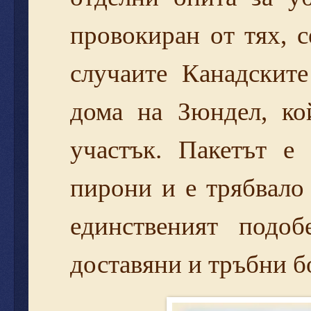
провокиран от тях, 
случаите Канадскит
дома на Зюндел, ко
участък. Пакетът е
пирони и е трябвало 
единственият подо
доставяни и тръбни б