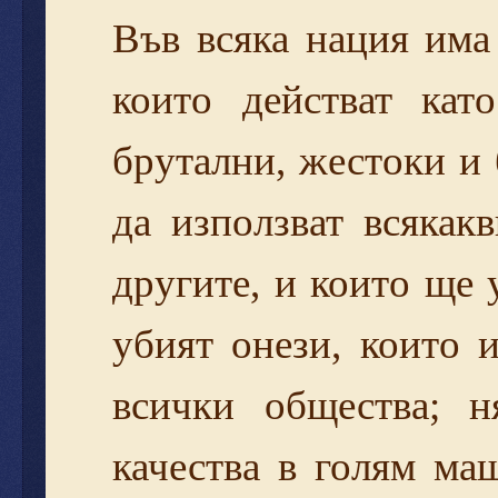
Във всяка нация има
които действат кат
брутални, жестоки и 
да използват всякакв
другите, и които ще
убият онези, които 
всички общества; н
качества в голям ма