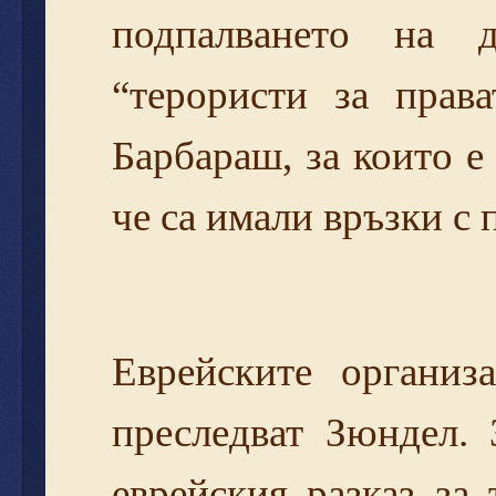
подпалването на 
“терористи за прав
Барбараш, за които е
че са имали връзки с
Еврейските органи
преследват Зюндел. 
еврейския разказ за