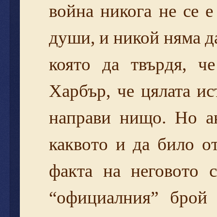
война никога не се е
души, и никой няма да
която да твърдя, ч
Харбър, че цялата и
направи нищо. Но а
каквото и да било о
факта на неговото 
“официалния” брой