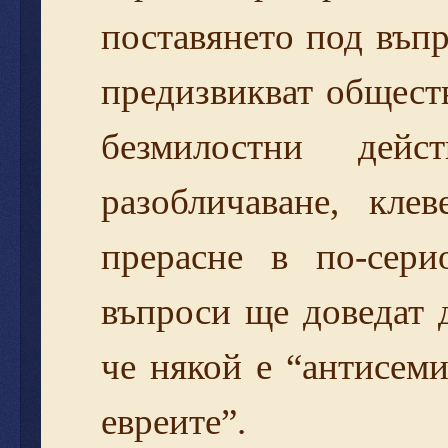
поставянето под въпр
предизвикват общест
безмилостни дей
разобличаване, кл
прерасне в по-сери
въпроси ще доведат
че някой е “антисем
евреите”.