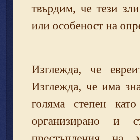
твърдим, че тези зл
или особеност на опр
Изглежда, че евре
Изглежда, че има зн
голяма степен като
организирано и съ
престъпления на 