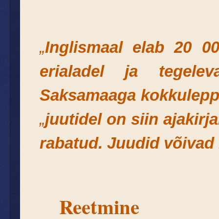
„
Inglismaal elab 20 0
erialadel ja tegel
Saksamaaga kokkuleppe
„
juutidel on siin ajaki
rabatud.
Juudid võivad 
Reetmine