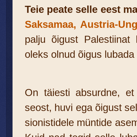
Teie peate selle eest m
Saksamaa, Austria-Unga
palju õigust Palestiinat
oleks olnud õigus lubada 
On täiesti absurdne, et 
seost, huvi ega õigust se
sionistidele müntide asem