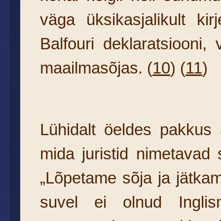
väga üksikasjalikult ki
Balfouri deklaratsioon
maailmasõjas. (
10
) (
11
)
Lühidalt öeldes pakkus
mida juristid nimetavad
„Lõpetame sõja ja jätkam
suvel ei olnud Ingli