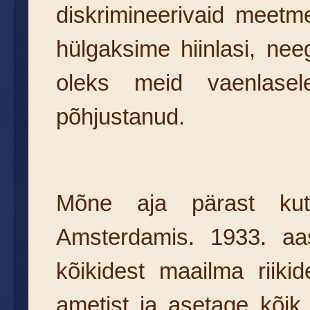
diskrimineerivaid meet
hülgaksime hiinlasi, neegr
oleks meid vaenlas
põhjustanud.
Mõne aja pärast kut
Amsterdamis. 1933. aast
kõikidest maailma riiki
ametist ja asetage kõik