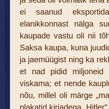
ei saanud eksporti
elanikkonnast nälga s
kaupade vastu oli nii tõ
Saksa kaupa, kuna juudid 
ja jaemüügist ning ka re
et nad pidid miljoneid
viskama; et nende kauplus
nõu, millel oli märge „m
plakatid kirjadega „Hitler”