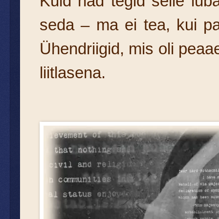
Kuid nad tegid selle lub
seda – ma ei tea, kui p
Ühendriigid, mis oli peaa
liitlasena.