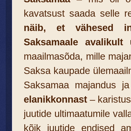
kavatsust saada selle r
näib, et vähesed in
Saksamaale avalikult
maailmasõda, mille majan
Saksa kaupade ülemaailm
Saksamaa majandus j
elanikkonnast
– karistu
juutide ultimaatumile val
kõik juutide endised am