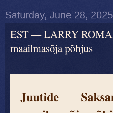
Saturday, June 28, 2025
EST — LARRY ROMANOFF
maailmasõja põhjus
Juutide Saks