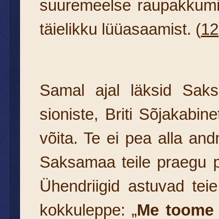
suuremeelse raupakkumi
täielikku lüüasaamist. (
12
Samal ajal läksid Saks
sioniste, Briti Sõjakabine
võita. Te ei pea alla a
Saksamaa teile praegu pa
Ühendriigid astuvad teie
kokkuleppe: „
Me toome A