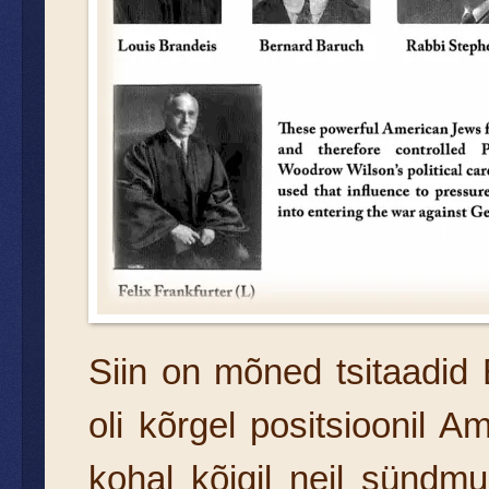
Siin on mõned tsitaadid 
oli kõrgel positsioonil Am
kohal kõigil neil sündmu