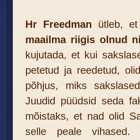
Hr Freedman
ütleb, et
maailma riigis olnud n
kujutada, et kui sakslas
petetud ja reedetud, oli
põhjus, miks sakslased 
Juudid püüdsid seda fak
mõistaks, et nad olid 
selle peale vihased. 