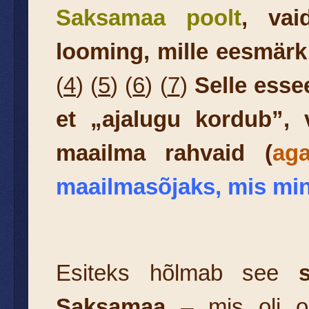
Saksamaa poolt
,
vai
looming, mille eesmärk
(
4
) (
5
) (
6
) (
7
)
Selle esse
et „ajalugu kordub”, 
maailma rahvaid
(
aga
maailmasõjaks, mis min
Esiteks hõlmab see
Saksamaa
– mis oli ol