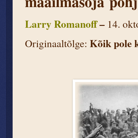
maailmasõja
põhj
Larry Romanoff
–
14. ok
Kõik pole k
Originaaltõlge: