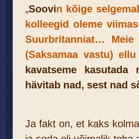
„
Soovi
n kõige selgemal 
kolleegid oleme viimas
Suurbritanniat… Meie
(Saksamaa vastu) ellu
kavatseme kasutada n
hävitab nad, sest nad 
Ja fakt on, et kaks kolm
ja seda oli võimalik teha