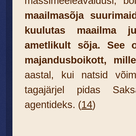
massimeeleavaldusi, b
maailmasõja suurimaid
kuulutas maailma j
ametlikult sõja. See 
majandusboikott, mil
aastal, kui natsid võim
tagajärjel pidas Saks
agentideks. (
14
)