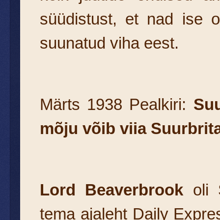
süüdistust, et nad ise
suunatud viha eest.
Märts 1938 Pealkiri:
Suu
mõju võib viia Suurbri
Lord Beaverbrook
oli 
tema ajaleht Daily Expres