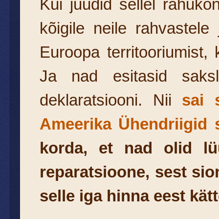
Kui juudid sellel rahuk
kõigile neile rahvastele
Euroopa territooriumist,
Ja nad esitasid saksl
deklaratsiooni. Nii
sai 
Ameerika Ühendriigid s
korda, et nad olid l
reparatsioone, sest sion
selle iga hinna eest kät