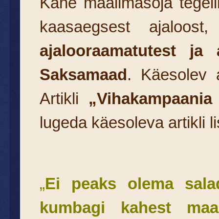
Kahe maailmasõja tegel
kaasaegsest ajaloost
ajalooraamatutest ja
Saksamaad
. Käesolev 
Artikli
„Vihakampaania 
lugeda käesoleva artikli l
„
Ei peaks olema salad
kumbagi kahest maai