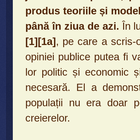
produs teoriile și mode
până în ziua de azi.
În l
[1]
[
1a
]
, pe care a scris
opiniei publice putea fi va
lor politic și economic 
necesară. El a demonstr
populații nu era doar po
creierelor.