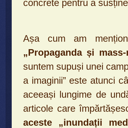
concrete pentru a susține 
Așa cum am menționat
„Propaganda și mass-
suntem supuși unei campa
a imaginii” este atunci 
aceeași lungime de undă
articole care împărtășe
aceste „inundații me