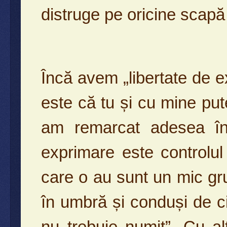
distruge pe oricine scapă
Încă avem „libertate de e
este că tu și cu mine pu
am remarcat adesea în a
exprimare este controlul
care o au sunt un mic gr
în umbră și conduși de ci
nu trebuie numit”. Cu al