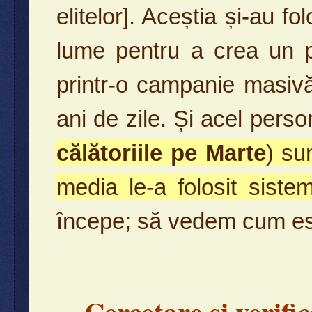
elitelor]. Aceștia și-au f
lume pentru a crea un pe
printr-o campanie masivă
ani de zile. Și acel perso
călătoriile pe Marte
) su
media le-a folosit sistem
începe; să vedem cum este
Cercetare și verifi