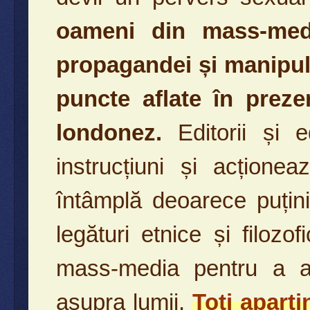
oameni din mass-medi
propagandei și manipula
puncte aflate în preze
londonez.
Editorii și ed
instrucțiuni și acțione
întâmplă deoarece puțini
legături etnice și filozof
mass-media pentru a a
asupra lumii.
Toți aparți