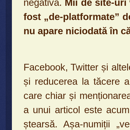
negativă.
Mii de site-ur
fost „de-platformate” de
nu apare niciodată în că
Facebook, Twitter și alte
și reducerea la tăcere a
care chiar și menționare
a unui articol este acum s
ștearsă. Așa-numiții „ve