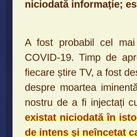
niciodată informație; e
A fost probabil cel mai
COVID-19. Timp de aproa
fiecare știre TV, a fost d
despre moartea iminentă
nostru de a fi injectați
existat niciodată în ist
de intens și neîncetat c