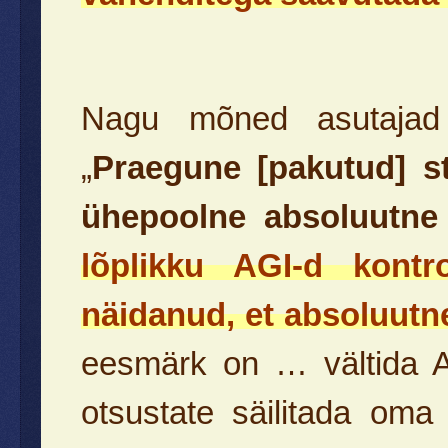
Nagu mõned asutajad 
„
Praegune [pakutud] s
ühepoolne absoluutne 
lõplikku AGI-d kontro
näidanud, et absoluutne 
eesmärk on … vältida A
otsustate säilitada oma 