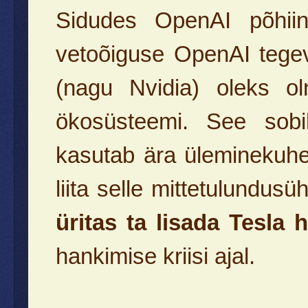
Sidudes OpenAI põhiin
vetoõiguse OpenAI tegevu
(nagu Nvidia) oleks ol
ökosüsteemi. See sobi
kasutab ära üleminekuhet
liita selle mittetulundu
üritas ta lisada Tesla h
hankimise kriisi ajal.