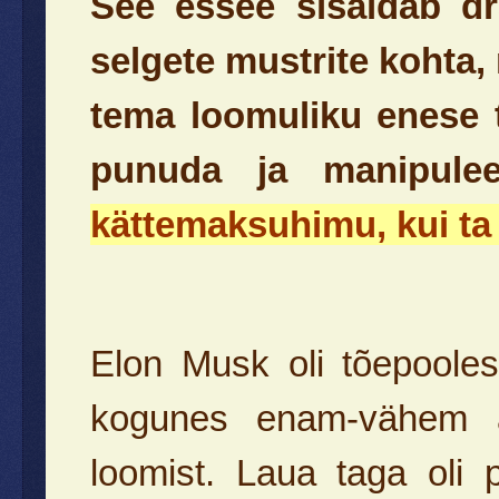
See essee sisaldab dr
selgete mustrite kohta,
tema loomuliku enese 
punuda ja manipule
kättemaksuhimu, kui ta 
Elon Musk oli tõepooles
kogunes enam-vähem ame
loomist. Laua taga oli 