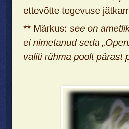
ettevõtte tegevuse jätka
** Märkus:
see on ametlik
ei nimetanud seda „OpenAI”
valiti rühma poolt pärast p