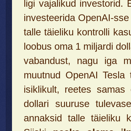
ligi vajalikud investori
investeerida OpenAI-sse 1
talle täieliku kontrolli k
loobus oma 1 miljardi dol
vabandust, nagu iga mõi
muutnud OpenAI Tesla tü
isiklikult, reetes sama
dollari suuruse tulevas
annaksid talle täieliku 