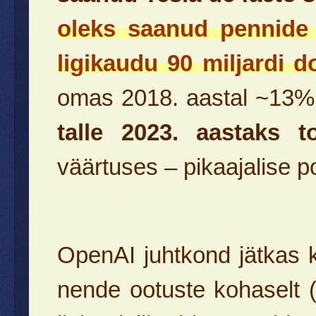
oleks saanud pennide 
ligikaudu 90 miljardi d
omas 2018. aastal ~13% 
talle 2023. aastaks to
väärtuses – pikaajalise po
OpenAI juhtkond jätkas k
nende ootuste kohaselt 