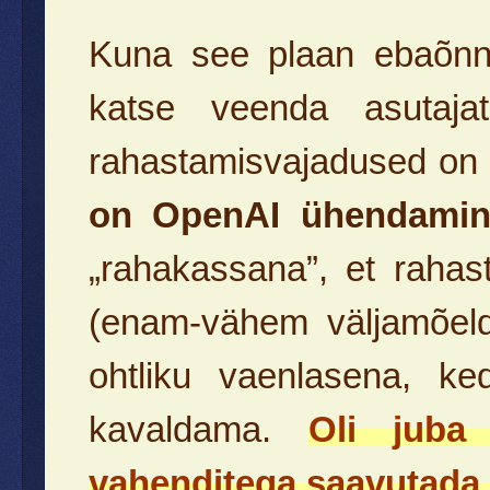
Kuna see plaan ebaõnne
katse veenda asutaja
rahastamisvajadused on
on OpenAI ühendamin
„rahakassana”, et rahas
(enam-vähem väljamõeld
ohtliku vaenlasena, k
kavaldama.
Oli juba
vahenditega saavutada 