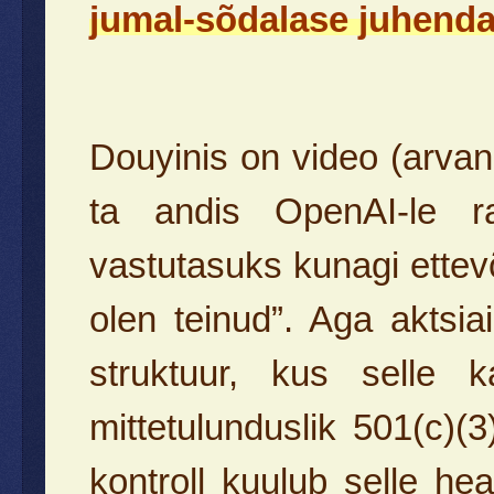
jumal-sõdalase juhendami
Douyinis on video (arvan
ta andis OpenAI-le 
vastutasuks kunagi ettev
olen teinud”. Aga aktsi
struktuur, kus selle k
mittetulunduslik 501(c)(
kontroll kuulub selle he