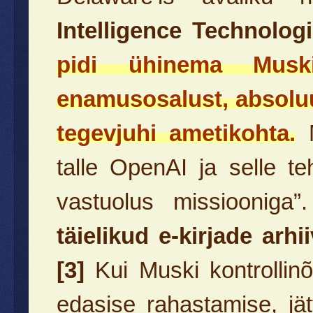
Intelligence Technologi
pidi ühinema Musk
enamusosalust, absoluut
tegevjuhi ametikohta.
M
talle OpenAI ja selle t
vastuolus missiooniga
täielikud e-kirjade arh
[3]
Kui Muski kontrollinõ
edasise rahastamise, jä