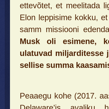
ettevõtet, et meelitada li
Elon leppisime kokku, et
samm missiooni edend
Musk oli esimene, ke
ulatuvad miljarditesse 
sellise summa kaasami
Peaaegu kohe (2017. aas
Delaware’is avaliku 