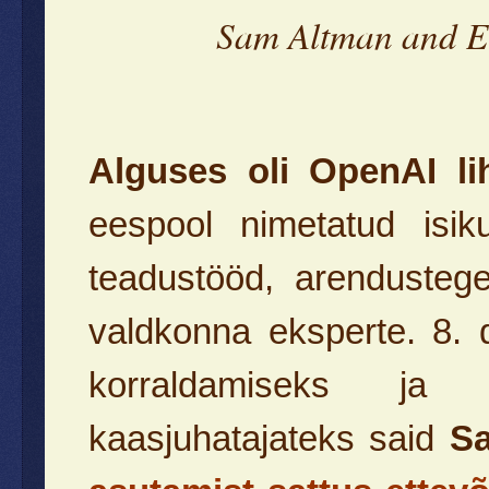
Sam Altman and E
Alguses oli OpenAI lih
eespool nimetatud isik
teadustööd, arendustege
valdkonna eksperte. 8.
korraldamiseks ja j
kaasjuhatajateks said
S