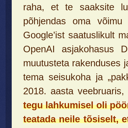
raha, et te saaksite l
põhjendas oma võimu h
Google’ist saatuslikult 
OpenAI asjakohasus Dee
muutusteta rakenduses ja
tema seisukoha ja „pak
2018. aasta veebruaris,
tegu lahkumisel oli pö
teatada neile tõsiselt,