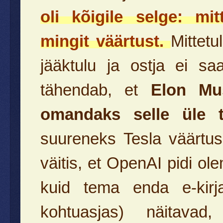
oli kõigile selge: mi
mingit väärtust.
Mittetu
jääktulu ja ostja ei s
tähendab, et
Elon Mus
omandaks selle üle tä
suureneks Tesla väärtu
väitis, et OpenAI pidi ol
kuid tema enda e-kirja
kohtuasjas) näitava