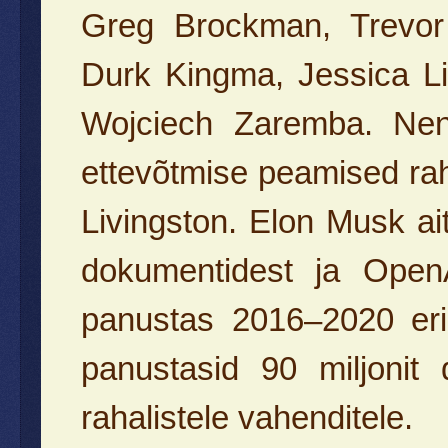
Greg Brockman, Trevor 
Durk Kingma, Jessica L
Wojciech Zaremba. Nen
ettevõtmise peamised rah
Livingston. Elon Musk ai
dokumentidest ja Open
panustas 2016–2020 erin
panustasid 90 miljonit 
rahalistele vahenditele.