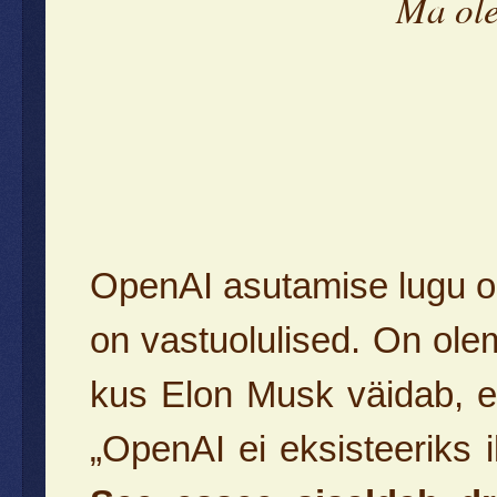
Ma ole
OpenAI asutamise lugu o
on vastuolulised. On ole
kus Elon Musk väidab, et
„OpenAI ei eksisteeriks 