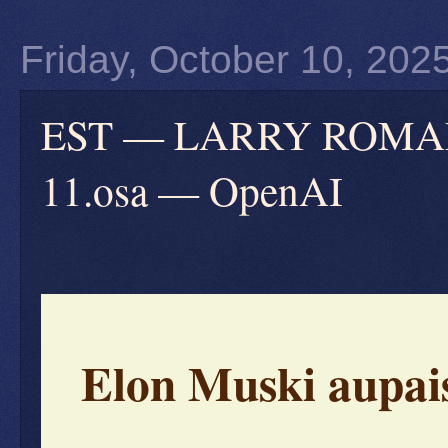
Friday, October 10, 202
EST — LARRY ROMANOFF
11.osa — OpenAI
Elon Muski aupais