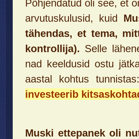
Põhjendatud oli see, et 
arvutuskulusid, kuid
Mu
tähendas, et tema, mit
kontrollija).
Selle lähene
nad keeldusid ostu jät
aastal kohtus tunnistas
investeerib kitsaskohta
Muski ettepanek oli nu