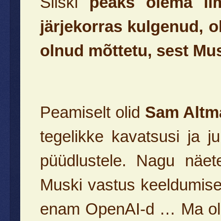
Siiski
peaks olema il
järjekorras kulgenud, o
olnud mõttetu, sest Mus
Peamiselt olid
Sam Altm
tegelikke kavatsusi ja j
püüdlustele. Nagu näete
Muski vastus keeldumisel
enam OpenAI-d … Ma olen l