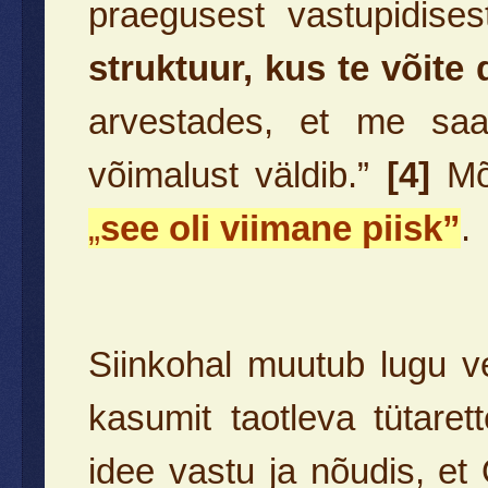
praegusest vastupidise
struktuur, kus te võite 
arvestades, et me sa
võimalust väldib.”
[4]
Mõn
„
see oli viimane piisk”
.
Siinkohal muutub lugu ve
kasumit taotleva tütaret
idee vastu ja nõudis, e