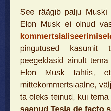
See räägib palju Muski o
Elon Musk ei olnud vast
kommertsialiseerimisel
pingutused kasumit ta
peegeldasid ainult tema 
Elon Musk tahtis, e
mittekommertsiaalne, välj
ta oleks teinud, kui tem
saanud Tesla de facto s