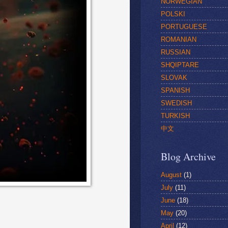
NORWEGIAN
POLSKI
PORTUGUESE
ROMANIAN
RUSSIAN
SHQIPTARE
SLOVAK
SPANISH
SWEDISH
TURKISH
中文
Blog Archive
August
(1)
July
(11)
June
(18)
May
(20)
April
(12)