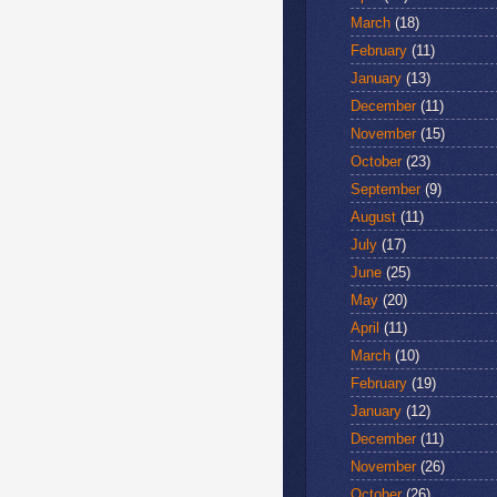
March
(18)
February
(11)
January
(13)
December
(11)
November
(15)
October
(23)
September
(9)
August
(11)
July
(17)
June
(25)
May
(20)
April
(11)
March
(10)
February
(19)
January
(12)
December
(11)
November
(26)
October
(26)