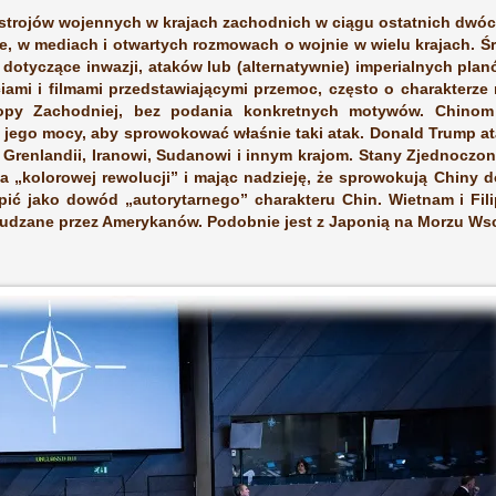
trojów wojennych w krajach zachodnich w ciągu ostatnich dwóch 
zie, w mediach i otwartych rozmowach o wojnie w wielu krajach. 
 dotyczące inwazji, ataków lub (alternatywnie) imperialnych pla
ami i filmami przedstawiającymi przemoc, często o charakterze m
opy Zachodniej, bez podania konkretnych motywów. Chinom 
 jego mocy, aby sprowokować właśnie taki atak. Donald Trump ata
 Grenlandii, Iranowi, Sudanowi i innym krajom. Stany Zjednoczon
kolorowej rewolucji” i mając nadzieję, że sprowokują Chiny d
pić jako dowód „autorytarnego” charakteru Chin. Wietnam i Fil
udzane przez Amerykanów. Podobnie jest z Japonią na Morzu Ws