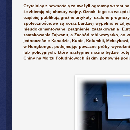
Czytelnicy z pewnością zauważyli ogromny wzrost nas
że zbierają się chmury wojny. Oznaki tego są wszęd
częściej publikują groźne artykuły, szalone prognozy
społecznościowe są coraz bardziej wypełnione zdjęci
nieudokumentowane pragnienie zaatakowania Eur
zaatakowania Tajwanu, a Zachód robi wszystko, co w
jednocześnie Kanadzie, Kubie, Kolumbii, Meksykowi,
w Hongkongu, podejmując poważne próby wywołania „
lub policyjnych, które następnie można będzie potę
Chiny na Morzu Południowochińskim, ponownie podj