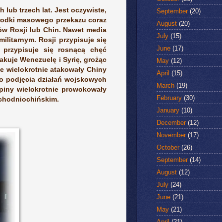
lub trzech lat. Jest oczywiste,
September
(20)
Środki masowego przekazu coraz
August
(20)
nów Rosji lub Chin. Nawet media
July
(15)
ilitarnym. Rosji przypisuje się
June
(17)
przypisuje się rosnącą chęć
kuje Wenezuelę i Syrię, grożąc
May
(12)
e wielokrotnie atakowały Chiny
April
(15)
o podjęcia działań wojskowych
March
(19)
ipiny wielokrotnie prowokowały
February
(30)
chodniochińskim.
January
(10)
December
(12)
November
(17)
October
(26)
September
(14)
August
(12)
July
(24)
June
(21)
May
(21)
April
(21)