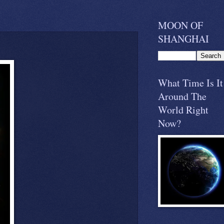
MOON OF
SHANGHAI
What Time Is It
Around The
World Right
Now?