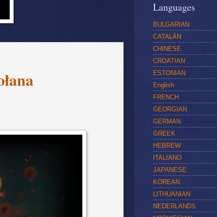
Languages
BULGARIAN
CATALÁN
CHINESE
CROATIAN
ołana
ESTONIAN
English
FRENCH
GEORGIAN
GERMAN
GREEK
HEBREW
ITALIANO
JAPANESE
KOREAN
LITHUANIAN
NEDERLANDS