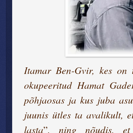
Itamar Ben-Gvir, kes on 
okupeeritud Hamat Gader
põhjaosas ja kus juba asub
juunis ütles ta avalikult, e
lasta
, ning nõudis, et
”