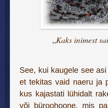
Kaks inimest sai
„
See, kui kaugele see asi vi
et tekitas vaid naeru ja p
kus kajastati lühidalt rak
või büroohoone, mis pai