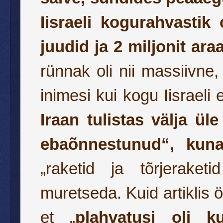
Iisraeli kogurahvasti
juudid ja 2 miljonit ara
rünnak oli nii massiivne
inimesi kui kogu Iisraeli 
Iraan tulistas välja ül
ebaõnnestunud“
, kun
„raketid ja tõrjeraket
muretseda. Kuid artiklis ö
et „
plahvatusi oli k