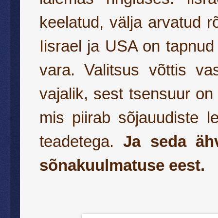
keelatud, välja arvatud
Iisrael ja USA on tapnud
vara. Valitsus võttis v
vajalik, sest tsensuur on 
mis piirab sõjauudiste l
teadetega.
Ja seda ähv
sõnakuulmatuse eest.