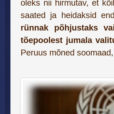
oleks nii hirmutav, et kõi
saated ja heidaksid end
rünnak põhjustaks va
tõepoolest jumala vali
Peruus mõned soomaad, 