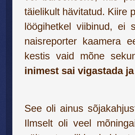
täielikult hävitatud. Kiire
löögihetkel viibinud, ei
naisreporter kaamera e
kestis vaid mõne sekund
inimest sai vigastada j
See oli ainus sõjakahjust
Ilmselt oli veel mõning