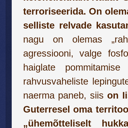
terroriseerida. On ole
selliste relvade kasutam
nagu on olemas „rahvu
agressiooni, valge fosf
haiglate pommitamis
rahvusvaheliste lepingut
naerma paneb, siis
on I
Guterresel oma territoo
„ühemõtteliselt huk