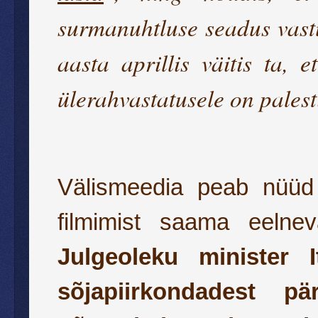
surmanuhtluse seadus vastu
aasta aprillis väitis ta, 
ülerahvastatusele on palest
Välismeedia peab nüüd 
filmimist saama eelne
Julgeoleku minister 
sõjapiirkondadest p