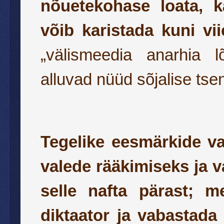
nõuetekohase loata, kä
võib karistada kuni vi
„välismeedia anarhia l
alluvad nüüd sõjalise tsen
Tegelike eesmärkide va
valede rääkimiseks ja v
selle nafta pärast;
me
diktaator ja vabastada