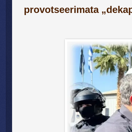
provotseerimata
„dekap