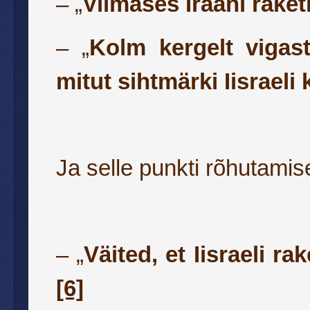
– „
Viimases Iraani raket
– „
Kolm kergelt vigast
mitut sihtmärki Iisraeli
Ja selle punkti rõhutamis
– „
Väited, et Iisraeli ra
[6]