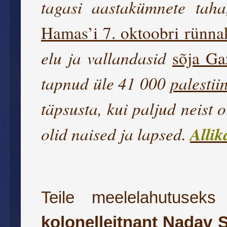
tagasi aastakümnete tah
Hamas’i 7. oktoobri rünn
elu ja vallandasid
sõja G
tapnud üle 41 000
palestii
täpsusta, kui paljud neist o
olid naised ja lapsed.
Allik
Teile meelelahutusek
kolonelleitnant Nadav 