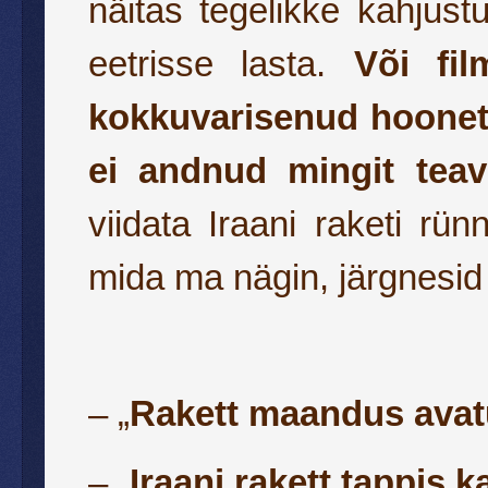
näitas tegelikke kahjust
eetrisse lasta.
Või
fi
kokkuvarisenud hoonet,
ei andnud mingit teav
viidata Iraani raketi rünn
mida ma nägin, järgnesid 
– „
Rakett maandus avatud
– „
Iraani rakett tappis k