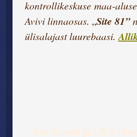
kontrollikeskuse maa-aluse
Avivi linnaosas.
Site 81”
n
„
ülisalajast luurebaasi.
Alli
Kui Iisrael ja USA rün