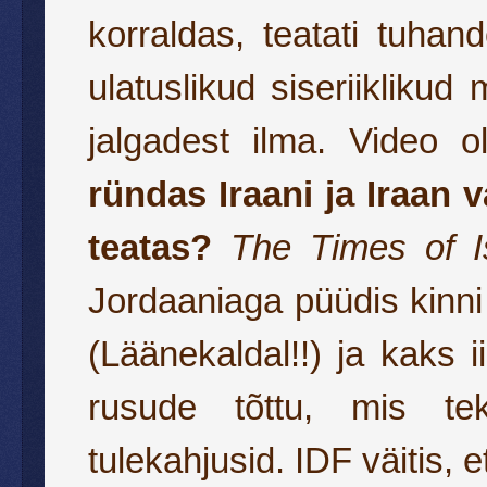
korraldas, teatati tuhan
ulatuslikud siseriiklikud 
jalgadest ilma. Video o
ründas Iraani ja Iraan
teatas?
The Times of I
Jordaaniaga püüdis kinni
(Läänekaldal!!) ja kaks i
rusude tõttu, mis tek
tulekahjusid. IDF väitis, 