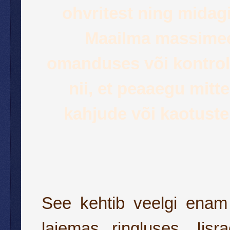
ohvritest ning midagi
Maailma massimeed
omanduses või kontrol
nii, et peaaegu mitte
kahjude või kaotuste
See kehtib veelgi enam
laiemas ringluses. Iis