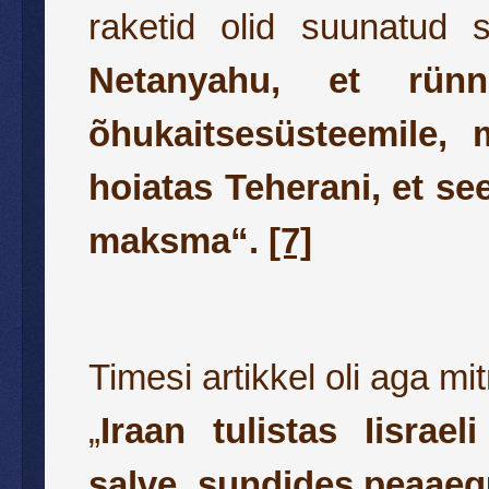
raketid olid suunatud s
Netanyahu, et rünna
õhukaitsesüsteemile,
hoiatas Teherani, et se
maksma“.
[7]
Timesi artikkel oli aga mi
„
Iraan tulistas Iisrael
salve, sundides peaae