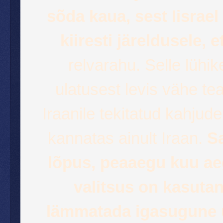
sõda kaua, sest Iisrael
kiiresti järeldusele, 
relvarahu. Selle lühik
ulatusest levis vähe te
Iraanile tekitatud kahjude
kannatas ainult Iraan.
Sa
lõpus, peaaegu kuu aeg
valitsus on kasutan
lämmatada igasugune uu