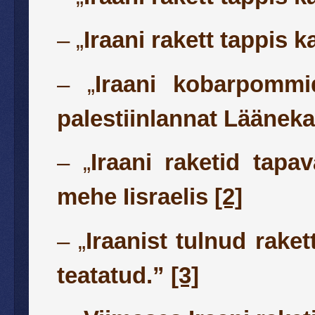
– „
Iraani rakett tappis 
– „
Iraani kobarpommid
palestiinlannat Lääneka
– „
Iraani raketid tapa
mehe Iisraelis
[2]
– „
Iraanist tulnud raket
teatatud.”
[3]