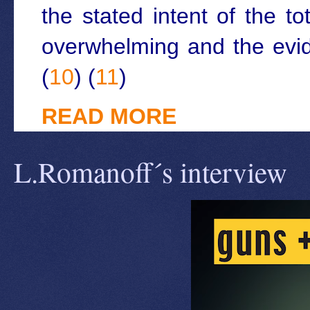
the stated intent of the t
overwhelming and the evid
(
10
) (
11
)
READ MORE
L.Romanoff´s interview