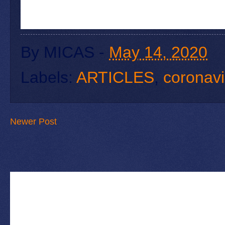
By
MICAS
-
May 14, 2020
Labels:
ARTICLES
,
coronavi
Newer Post