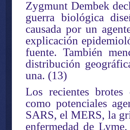
Zygmunt Dembek decla
guerra biológica dis
causada por un agente
explicación epidemioló
fuente. También menc
distribución geográfic
una. (13)
Los recientes brotes
como potenciales age
SARS, el MERS, la grip
enfermedad de Lyme, e