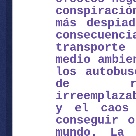
conspiració
más despia
consecuenc
transporte
medio ambie
los autobus
de recu
irreemplaza
y el caos
conseguir 
mundo. La 