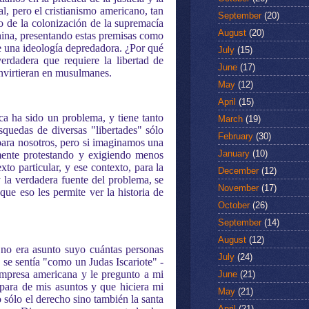
l, pero el cristianismo americano, tan
September
(20)
 o de la colonización de la supremacía
August
(20)
hina, presentando estas premisas como
e una ideología depredadora. ¿Por qué
July
(15)
verdadera que requiere la libertad de
June
(17)
onvirtieran en musulmanes.
May
(12)
April
(15)
ca ha sido un problema, y tiene tanto
March
(19)
úsquedas de diversas "libertades" sólo
February
(30)
 para nosotros, pero si imaginamos una
January
(10)
mente protestando y exigiendo menos
to particular, y ese contexto, para la
December
(12)
 la verdadera fuente del problema, se
November
(17)
ue eso les permite ver la historia de
October
(26)
September
(14)
August
(12)
 no era asunto suyo cuántas personas
July
(24)
 se sentía "como un Judas Iscariote" -
 empresa americana y le pregunto a mi
June
(21)
para de mis asuntos y que hiciera mi
May
(21)
 sólo el derecho sino también la santa
April
(21)