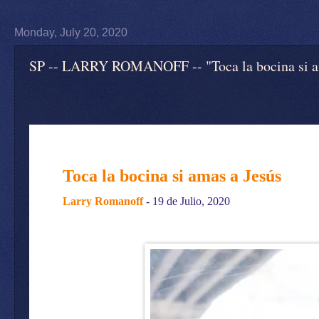
Monday, July 20, 2020
SP -- LARRY ROMANOFF -- "Toca la bocina si ama
Toca la bocina si amas a Jesús
Larry Romanoff
- 19 de Julio, 2020