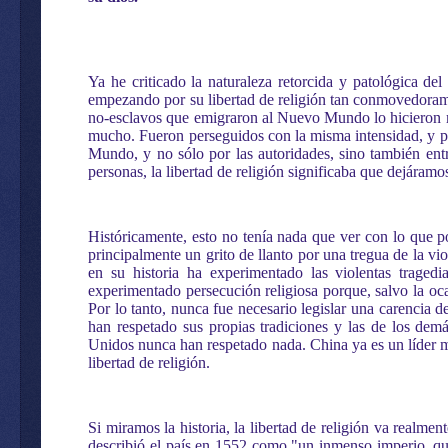
Ya he criticado la naturaleza retorcida y patológica de
empezando por su libertad de religión tan conmovedoram
no-esclavos que emigraron al Nuevo Mundo lo hicieron mu
mucho. Fueron perseguidos con la misma intensidad, y po
Mundo, y no sólo por las autoridades, sino también entre
personas, la libertad de religión significaba que dejáram
Históricamente, esto no tenía nada que ver con lo que po
principalmente un grito de llanto por una tregua de la vio
en su historia ha experimentado las violentas tragedia
experimentado persecución religiosa porque, salvo la ocasi
Por lo tanto, nunca fue necesario legislar una carencia 
han respetado sus propias tradiciones y las de los demá
Unidos nunca han respetado nada. China ya es un líder mund
libertad de religión.
Si miramos la historia, la libertad de religión va realmen
describió el país en 1552 como "un inmenso imperio, que 