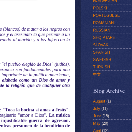
NORWEGIAN
POLSKI
PORTUGUESE
ROMANIAN
s (blancos) de matar a los negros con
RUSSIAN
ios y el asesinato la que permite a un
SHQIPTARE
vando al marido y a los hijos con la
SLOVAK
SPANISH
SWEDISH
 "el pueblo elegido de Dios" (judíos),
TURKISH
igerancia son fundamentales para una
中文
 importante de la política americana,
es alabado como un Dios de amor y
e la religión que de cualquier otra
Blog Archive
August
(1)
July
(11)
:
"Toca la bocina si amas a Jesús"
.
 imaginario "amor a Dios".
La música
June
(18)
njustificable guerra de agresión,
May
(20)
ientras presumen de la bendición de
April
(12)