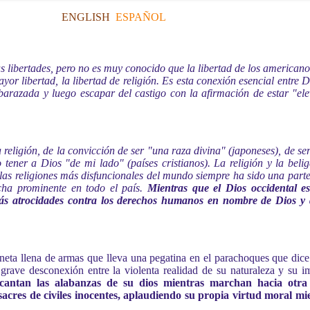
ENGLISH
ESPAÑOL
libertades, pero no es muy conocido que la libertad de los americano
r libertad, la libertad de religión. Es esta conexión esencial entre D
arazada y luego escapar del castigo con la afirmación de estar "ele
religión, de la convicción de ser "una raza divina" (japoneses), de ser
tener a Dios "de mi lado" (países cristianos). La religión y la bel
las religiones más disfuncionales del mundo siempre ha sido una parte
echa prominente en todo el país.
Mientras que el Dios occidental 
más atrocidades contra los derechos humanos en nombre de Dios y d
eta llena de armas que lleva una pegatina en el parachoques que dice
 grave desconexión entre la violenta realidad de su naturaleza y su
antan las alabanzas de su dios mientras marchan hacia otra i
sacres de civiles inocentes, aplaudiendo su propia virtud moral m