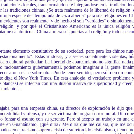
radiciones locales, transformándose e integrándose en la tradición loca
las tradiciones chinas. ¿Se trata realmente de la libertad de religión,
n una especie de "temporada de caza abierta" para sus religiones en C
án evidentes son realmente, y de hecho si son "verdades" o simplement
 religión, y por qué el Cristianismo Americano es la única religión 
taque catatónico si China abriera sus puertas a la religión y todos se c
tante elemento constitutivo de su sociedad, pero para los chinos nun
 estacionamiento". Estas ruidosas, y a veces socialmente violentas, b
ica o cultural particular. La libertad de aparcamiento no significa nada
sto racionamiento gubernamental, podemos imaginar a la gente final
cer a una clase sobre otra. Puede tener sentido, pero sólo en un contex
 te diga el New York Times. En esta analogía, el verdadero problema y
lancas) se infectan con una ilusión masiva de superioridad y creen q
rcamiento".
aba para una empresa china, su director de exploración le dijo que
ncredulidad y ofensa, y de ser víctima de un gran error moral. Dijo que
 no forzar el asunto con su gerente. Pero si acepto un trabajo en una
erte en Guantánamo, ¿qué diría? Me diría que me callara, que me ocu
ados en el racismo supremacista de su retorcido cristianismo, tienen no