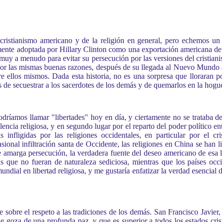
l cristianismo americano y de la religión en general, pero echemos un 
ente adoptada por Hillary Clinton como una exportación americana de 
y a menudo para evitar su persecución por las versiones del cristian
r las mismas buenas razones, después de su llegada al Nuevo Mundo al
 ellos mismos. Dada esta historia, no es una sorpresa que lloraran por
os de secuestrar a los sacerdotes de los demás y de quemarlos en la hog
dríamos llamar "libertades" hoy en día, y ciertamente no se trataba de
lencia religiosa, y en segundo lugar por el reparto del poder político en
s infligidas por las religiones occidentales, en particular por el c
onal infiltración santa de Occidente, las religiones en China se han lim
de amarga persecución, la verdadera fuente del deseo americano de esa l
s que no fueran de naturaleza sediciosa, mientras que los países occ
ial en libertad religiosa, y me gustaría enfatizar la verdad esencial de
te sobre el respeto a las tradiciones de los demás. San Francisco Javier,
goza de una profunda paz, y que es superior a todos los estados cristia