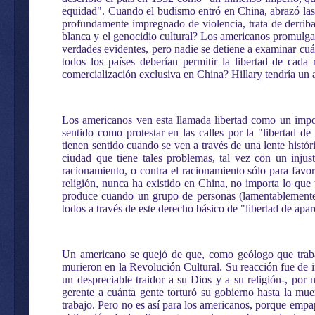
equidad". Cuando el budismo entró en China, abrazó las t
profundamente impregnado de violencia, trata de derribar 
blanca y el genocidio cultural? Los americanos promulga
verdades evidentes, pero nadie se detiene a examinar cu
todos los países deberían permitir la libertad de cada
comercialización exclusiva en China? Hillary tendría un a
Los americanos ven esta llamada libertad como un impor
sentido como protestar en las calles por la "libertad de
tienen sentido cuando se ven a través de una lente histór
ciudad que tiene tales problemas, tal vez con un inju
racionamiento, o contra el racionamiento sólo para favore
religión, nunca ha existido en China, no importa lo que
produce cuando un grupo de personas (lamentablemente b
todos a través de este derecho básico de "libertad de apa
Un americano se quejó de que, como geólogo que trabaj
murieron en la Revolución Cultural. Su reacción fue de i
un despreciable traidor a su Dios y a su religión-, por
gerente a cuánta gente torturó su gobierno hasta la mu
trabajo. Pero no es así para los americanos, porque empap