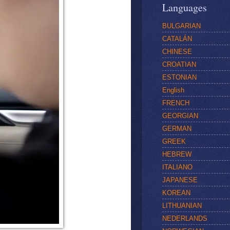
Languages
BULGARIAN
CATALÁN
CHINESE
CROATIAN
ESTONIAN
English
FRENCH
GEORGIAN
GERMAN
GREEK
HEBREW
ITALIANO
JAPANESE
KOREAN
LITHUANIAN
NEDERLANDS