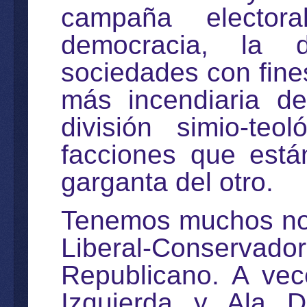
campaña electora
democracia, la d
sociedades con fines
más incendiaria de
división simio-teo
facciones que está
garganta del otro.
Tenemos muchos nom
Liberal-Conservado
Republicano. A vec
Izquierda y Ala D