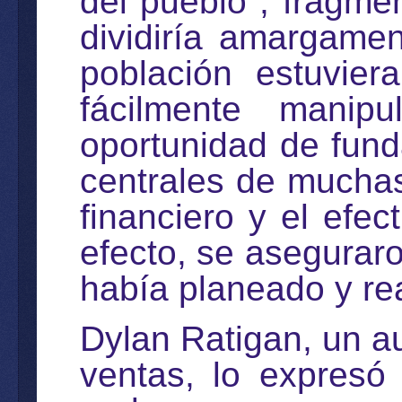
del pueblo", fragme
dividiría amargame
población estuvier
fácilmente manipu
oportunidad de fund
centrales de muchas
financiero y el efec
efecto, se aseguraro
había planeado y rea
Dylan Ratigan, un a
ventas, lo expresó