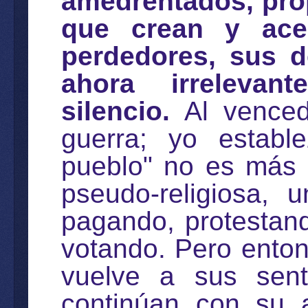
amedrentados, pr
que crean y ace
perdedores, sus d
ahora irreleva
silencio.
Al vencedo
guerra; yo establ
pueblo" no es más 
pseudo-religiosa,
pagando, protestando
votando. Pero enton
vuelve a sus sent
continúan con su 