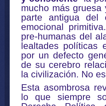
mucho más gruesa y
parte antigua del
emocional primitiv
pre-humanas del ala
lealtades política
por un defecto gen
de su cerebro rela
la civilización. No e
Esta asombrosa reve
lo que siempre s