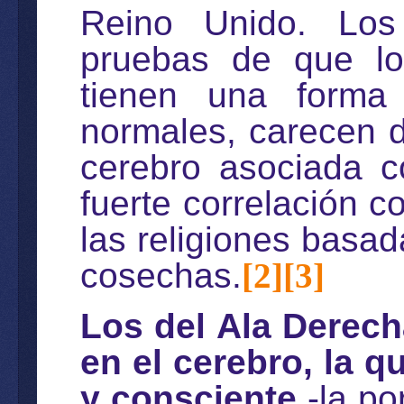
Reino Unido. Los 
pruebas de que lo
tienen una forma
normales, carecen de
cerebro asociada c
fuerte correlación co
las religiones basada
cosechas.
[2]
[3]
Los del Ala Derec
en el cerebro, la 
y consciente
-la po