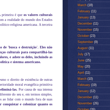
March
(18)
February
(11)
 A primeira é que
os valores culturais
January
(13)
com a realidade do mundo dos Estados
December
(11)
lítico-religiosa americana. A terceira
November
(15)
October
(23)
September
(9)
 de 'busca e destruição'. Eles não
August
(11)
ças culturais para compartilhá-las
July
(17)
ores, e adote os deles, incluindo as
June
(25)
olítica e sistema americano.
May
(20)
April
(11)
March
(10)
smo o direito de existência de outras
erioridade moral evangélica primitiva
February
(19)
eliminá-las.
Por causa de sua intensa
January
(12)
iferente do seu e, em termos simples,
December
(11)
nos ao lidar com o mundo fora de suas
November
(26)
r conquistar e colonizar quanto os
October
(26)