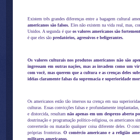
Existem três grandes diferenças entre a bagagem cultural ame
americanos são falsos.
Eles não existem na vida real, mas, co
Unidos. A segunda é que
os valores americanos são fortement
é que eles são
predatórios, agressivos e beligerantes.
Os valores culturais nos produtos americanos não são apen
ingressam em outras nações, mas as invadem como um víru
com você, mas querem que a cultura e as crenças deles subst
idéias claramente falsas da supremacia e superioridade mor
Os americanos estão tão imersos na crença em sua superioridad
culturas. Essas convicções falsas e profundamente implantadas
e distorcida, resultam
não apenas em um desprezo aberto por
doutrinação e programação político-religiosa, os americanos s
converterão ou matarão qualquer coisa diferente deles. O con
próprias fronteiras.
O comércio americano e a religião amer
militares americanos.