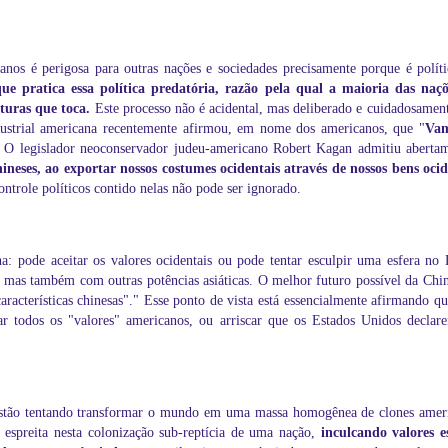
nos é perigosa para outras nações e sociedades precisamente porque é polític
e pratica essa política predatória, razão pela qual a maioria das naçõ
turas que toca.
Este processo não é acidental, mas deliberado e cuidadosamen
ustrial americana recentemente afirmou, em nome dos americanos, que "
Vam
 O legislador neoconservador judeu-americano Robert Kagan admitiu abertam
ineses, ao exportar nossos costumes ocidentais através de nossos bens oci
ontrole políticos contido nelas não pode ser ignorado.
pode aceitar os valores ocidentais ou pode tentar esculpir uma esfera no Le
mas também com outras potências asiáticas. O melhor futuro possível da Chin
racterísticas chinesas"." Esse ponto de vista está essencialmente afirmando que
ar todos os "valores" americanos, ou arriscar que os Estados Unidos decla
estão tentando transformar o mundo em uma massa homogênea de clones amer
à espreita nesta colonização sub-reptícia de uma nação,
inculcando valores e