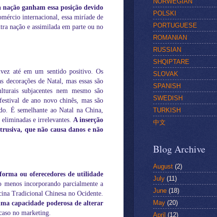
NORWEGIAN
 nação ganham essa posição devido
POLSKI
ércio internacional, essa miríade de
PORTUGUESE
ra nação e assimilada em parte ou no
ROMANIAN
RUSSIAN
SHQIPTARE
alvez até em um sentido positivo. Os
SLOVAK
s decorações de Natal, mas essas são
SPANISH
culturais subjacentes nem mesmo são
SWEDISH
festival de ano novo chinês, mas são
TURKISH
ado. É semelhante ao Natal na China,
s eliminadas e irrelevantes.
A inserção
中文
ntrusiva, que não causa danos e não
Blog Archive
August
(2)
forma ou oferecedores de utilidade
July
(11)
o menos incorporando parcialmente a
June
(18)
cina Tradicional Chinesa no Ocidente.
May
(20)
uma capacidade poderosa de alterar
 caso no marketing.
April
(12)