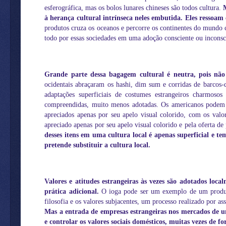
esferográfica, mas os bolos lunares chineses são todos cultura.
à herança cultural intrínseca neles embutida. Eles ressoam 
produtos cruza os oceanos e percorre os continentes do mundo
todo por essas sociedades em uma adoção consciente ou inconscie
Grande parte dessa bagagem cultural é neutra, pois não 
ocidentais abraçaram os hashi, dim sum e corridas de barcos-
adaptações superficiais de costumes estrangeiros charmosos
compreendidas, muito menos adotadas. Os americanos podem go
apreciados apenas por seu apelo visual colorido, com os valo
apreciado apenas por seu apelo visual colorido e pela oferta de 
desses itens em uma cultura local é apenas superficial e t
pretende substituir a cultura local.
Valores e atitudes estrangeiras às vezes são adotados loc
prática adicional.
O ioga pode ser um exemplo de um produto 
filosofia e os valores subjacentes, um processo realizado por
Mas a entrada de empresas estrangeiras nos mercados de u
e controlar os valores sociais domésticos, muitas vezes de f