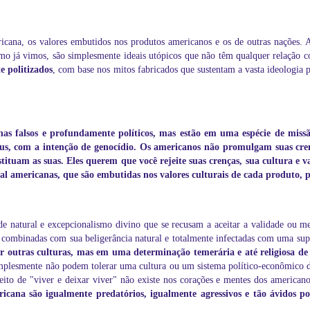
ricana, os valores embutidos nos produtos americanos e os de outras nações.
mo já vimos, são simplesmente ideais utópicos que não têm qualquer relação 
e politizados
, com base nos mitos fabricados que sustentam a vasta ideologia po
as falsos e profundamente políticos, mas estão em uma espécie de missão
s, com a intenção de genocídio. Os americanos não promulgam suas cren
ituam as suas. Eles querem que você rejeite suas crenças, sua cultura e val
al americanas, que são embutidas nos valores culturais de cada produto, p
e natural e excepcionalismo divino que se recusam a aceitar a validade ou me
, combinadas com sua beligerância natural e totalmente infectadas com uma sup
 outras culturas, mas em uma determinação temerária e até religiosa de 
implesmente não podem tolerar uma cultura ou um sistema político-econômico d
ceito de "viver e deixar viver" não existe nos corações e mentes dos america
icana são igualmente predatórios, igualmente agressivos e tão ávidos po