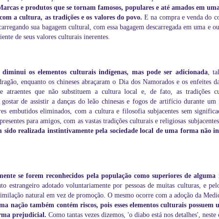
Marcas e produtos que se tornam famosos, populares e até amados em uma
com a cultura, as tradições e os valores do povo.
E na compra e venda do com
 carregando sua bagagem cultural, com essa bagagem descarregada em uma e out
nte de seus valores culturais inerentes.
diminui os elementos culturais indígenas, mas pode ser adicionada
, t
dragão, enquanto os chineses abraçaram o Dia dos Namorados e os enfeites da
 e atraentes que não substituem a cultura local e, de fato, as tradições 
star de assistir a danças do leão chinesas e fogos de artifício durante um 
res embutidos eliminados, com a cultura e filosofia subjacentes sem signific
presentes para amigos, com as vastas tradições culturais e religiosas subjacente
em sido realizada instintivamente pela sociedade local de uma forma não i
almente se forem reconhecidos pela população como superiores de alguma 
estrangeiro adotado voluntariamente por pessoas de muitas culturas, e pel
 assimilação natural em vez de promoção. O mesmo ocorre com a adoção da Medi
ma nação também contém riscos, pois esses elementos culturais possuem 
orma prejudicial.
Como tantas vezes dizemos, 'o diabo está nos detalhes', neste