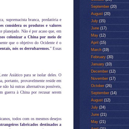
September
(20)
August
(20)
a, supremacista branca, predatória e
July
(15)
es considera os produtos e valores
June
(17)
te planejado. Não é por acaso que, em
May
(12)
os colonizar a China por meio de
April
(15)
ente que o objetivo do Ocidente é o
dentais, nós os derrubaremos.
” Essas
March
(19)
February
(30)
January
(10)
December
(12)
ste Asiático para se isolar deles. O
November
(17)
a, portanto, provavelmente reside em
October
(26)
 não há outras alternativas possíveis,
rem guerra à China por recusar serem
September
(14)
August
(12)
July
(24)
June
(21)
icanos, todos com os mesmos desejos
May
(21)
strangeiros fabricados destinados a
April
(21)