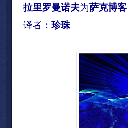
拉里罗曼诺夫
为
萨克博客
译者：
珍珠