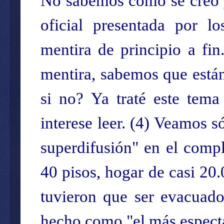
No sabemos cómo se creó y
oficial presentada por l
mentira de principio a fi
mentira, sabemos que están
si no? Ya traté este tema 
interese leer. (
4
) Veamos só
superdifusión" en el comp
40 pisos, hogar de casi 20
tuvieron que ser evacuado
hecho como "el más especta