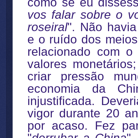
como se eu dissess
vos falar sobre o 
roseiral
". Não havia
e o ruído dos meio
relacionado com o
valores monetários
criar pressão mund
economia da Chin
injustificada. Deve
vigor durante 20 a
por acaso. Fez par
"
derrubar a China
"