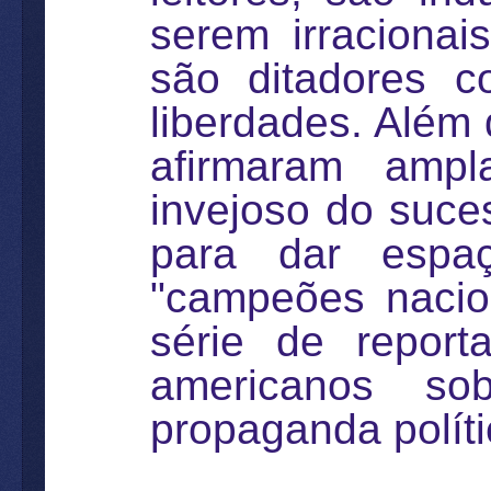
serem irracionai
são ditadores 
liberdades. Além
afirmaram amp
invejoso do suces
para dar espa
"campeões nacio
série de repor
americanos s
propaganda políti