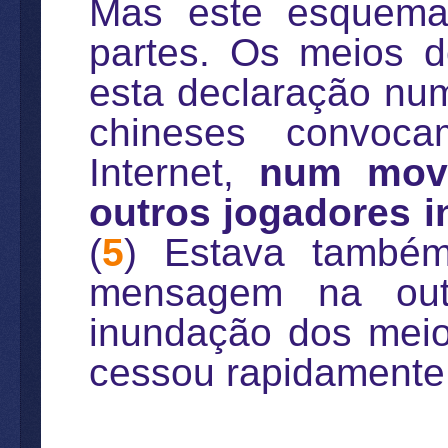
Mas este esquema
partes. Os meios d
esta declaração num
chineses convoc
Internet,
num movi
outros jogadores 
(
5
) Estava també
mensagem na outr
inundação dos mei
cessou rapidamente