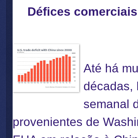
Défices comerciai
Até há mu
décadas, 
semanal d
provenientes de Washin