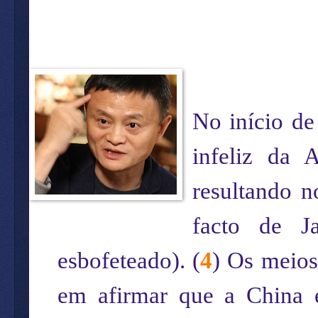
No início de
infeliz da 
resultando 
facto de J
esbofeteado). (
4
) Os meio
em afirmar que a China es