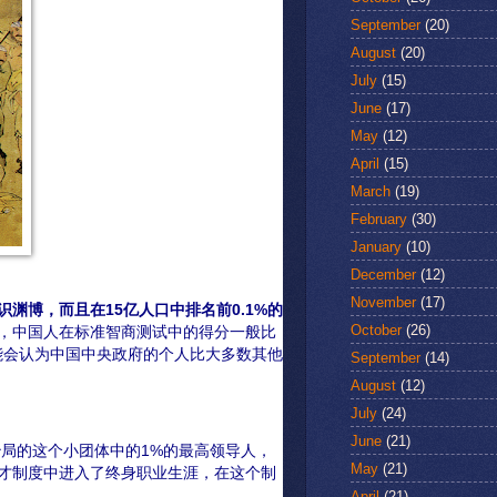
September
(20)
August
(20)
July
(15)
June
(17)
May
(12)
April
(15)
March
(19)
February
(30)
January
(10)
December
(12)
November
(17)
识渊博
，
而且在
15
亿人口中排名前
0.1%
的
October
(26)
，中国人在标准智商测试中的得分一般比
可能会认为中国中央政府的个人比大多数其他
September
(14)
August
(12)
July
(24)
June
(21)
治局的这个小团体中的1%的最高领导人，
May
(21)
才制度中进入了终身职业生涯，在这个制
April
(21)