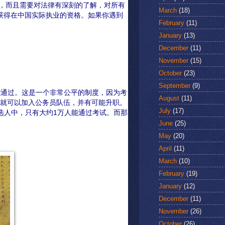
，而且需要对法律有深刻的了解，对所有
March
(18)
获得在中国实际执业的资格。如果你遇到
February
(11)
January
(13)
December
(11)
November
(15)
October
(23)
September
(9)
能通过。这是一个非常公平的制度，因为考
August
(11)
就可以加入公务员队伍，并有可能升职。
July
(17)
选人中，只有大约1万人能通过考试。而那
June
(25)
May
(20)
April
(11)
March
(10)
February
(19)
January
(12)
December
(11)
November
(26)
October
(26)