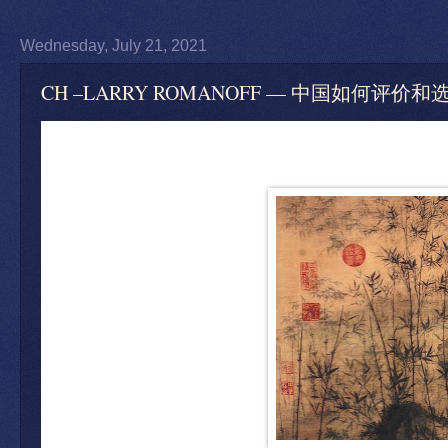
Wednesday, July 21, 2021
CH –LARRY ROMANOFF — 中国如何评价