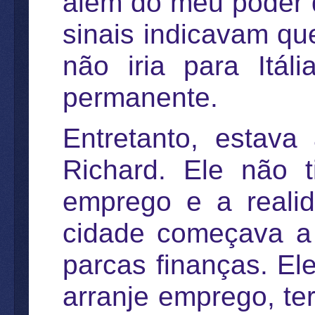
além do meu poder d
sinais indicavam qu
não iria para Itá
permanente.
Entretanto, estav
Richard. Ele não 
emprego e a reali
cidade começava a 
parcas finanças. El
arranje emprego, te