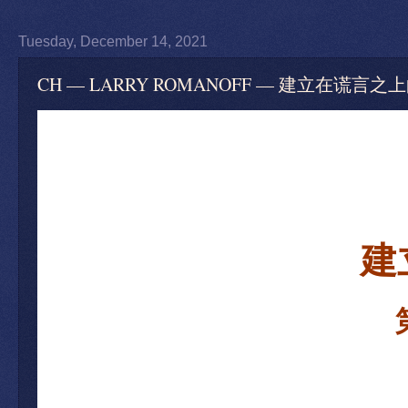
Tuesday, December 14, 2021
CH — LARRY ROMANOFF — 建立在谎
建