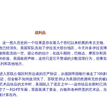
战利品
。这一悠久历史的一个结果是存在着几个世纪以来积累的考古文物、
数已经消失。美国军队洗劫了伊拉克大部分地区，今天许多伊拉克博
被彻底洗劫一空。据公布的估计，在战斗期间，巴格达、摩苏尔和其
的价值。美国政府声称，这些只是它不赞成的少数流氓行为，但事实
色列和其他地方。
进入苏联占领区时所达成的庄严协议，从德国帝国银行偷走了100
还，但金银不知何故消失了。苏联坚持认为美国仍然拥有无价的被
艺术品珍品的文件时，美国陷入了谎言之中——这些珍品在那时已消
空了一列24节车厢，里面装满了黄金、白银和各种昂贵的艺术品，
被计算在内。