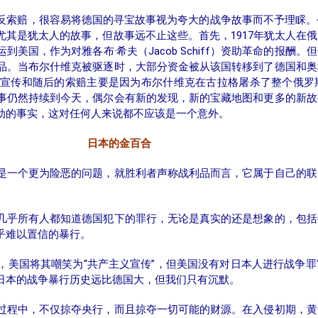
反索赔，很容易将德国的寻宝故事视为夸大的战争故事而不予理睬。
其是犹太人的故事，但故事远不止这些。首先，1917年犹太人在
美国，作为对雅各布·希夫（Jacob Schiff）资助革命的报酬
品。当布尔什维克被驱逐时，大部分资金被从该国转移到了德国和奥
宣传和随后的索赔主要是因为布尔什维克在古拉格屠杀了整个俄罗
事仍然持续到今天，偶尔会有新的发现，新的宝藏地图和更多的新故
动的事实，这对任何人来说都不应该是一个意外。
日本的金百合
是一个更为险恶的问题，就胜利者声称战利品而言，它属于自己的联
几乎所有人都知道德国犯下的罪行，无论是真实的还是想象的，包括
乎难以置信的暴行。
，美国将其嘲笑为“共产主义宣传”，但美国没有对日本人进行战争
日本的战争暴行历史远比德国大，但我们只有沉默。
过程中，不仅掠夺央行，而且掠夺一切可能的财源。在入侵初期，黄