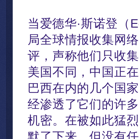
当
爱德华
·
斯
诺登
（
E
局全球情
报收集网络
评
，
声称他们只收集
美国不同
，
中国正在
巴西在内的几个国家
经渗透了它们
的
许多
机密。在被如此猛烈
默了下来
，
但没有任