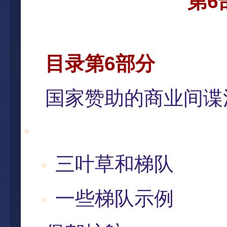
第
6
目
录第
6
部分
国家
赞助的商业间谍
三叶草和梯
队
一些梯
队示例