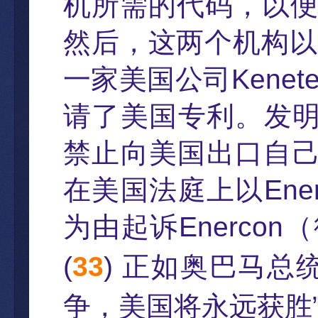
机所需的代码
，
以
然后
，
这两个机构以
一家美国公司
Kenet
请了美国专利。发
禁止向美国出口自
在美国法庭上以
Ene
为由起诉
Enercon
（
(
33
)
正如奥巴
马总
争，美国将永远获胜