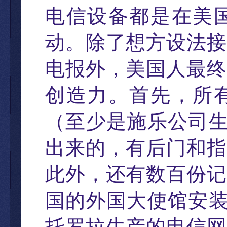
电信设备都是在美
动。
除了想方
设法接
电报外
，
美国人最终
创造力。首先
，
所
（
至少是施乐公司
出来的
，
有后
门和指
此外
，
还有数百份记
国的外国大使馆安
托罗拉生产的电信网