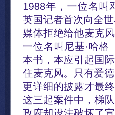
1988
年
，
一位名叫
英国
记者首次向全世
媒体拒
绝给他麦克风
一位名叫尼基
·
哈格
本书
，
本应引起国际
住麦克风。只有爱德
更
详细的披露
才最
终
这三起案件中
，
梯队
政府却设法破坏了宣