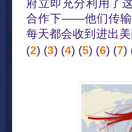
府立即充分利用了
合作下
——
他
们传输
每天都会收到
进出美
(
2
) (
3
) (
4
) (
5
) (
6
) (
7
) 