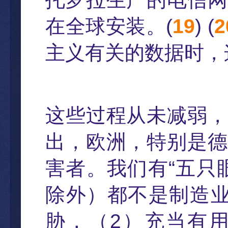
在全球安装。
(
19
) (
2
主
义有关的数据时
，
这些过程从未减弱
，
出
，
欧洲
，
特别是德
害者。我们有
“
五只
除外
）
都不是制造
胁
，（
2
）
充当有