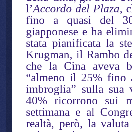
l’
Accordo del Plaza
, 
fino a quasi del 30
giapponese e ha elimi
stata pianificata la s
Krugman, il Rambo de
che la Cina aveva bi
“almeno il 25% fino 
imbroglia” sulla sua v
40% ricorrono sui m
settimana e al Congr
realtà, però, la valut