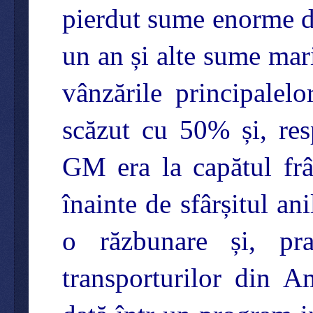
pierdut sume enorme de
un an și alte sume mar
vânzările principalel
scăzut cu 50% și, res
GM era la capătul frâ
înainte de sfârșitul a
o răzbunare și, pra
transporturilor din 