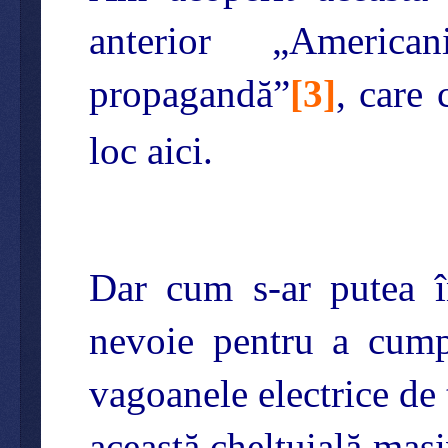
anterior „America
propagandă”
[
3
]
, care
loc aici.
Dar cum s-ar putea în
nevoie pentru a cumpă
vagoanele electrice de 
această cheltuială masi