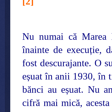
[
2
]
Nu numai că Marea De
înainte de execuție, d
fost descurajante. O 
eșuat în anii 1930, în 
bănci au eșuat. Nu am 
cifră mai mică, acest