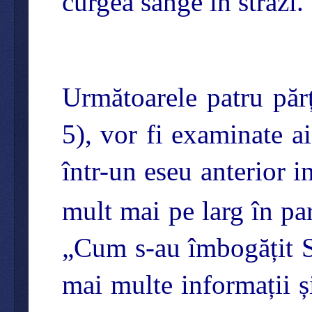
curgea sânge în străzi.
Următoarele patru părț
5), vor fi examinate ai
într-un eseu anterior 
mult mai pe larg în par
„Cum s-au îmbogățit S
mai multe informații ș