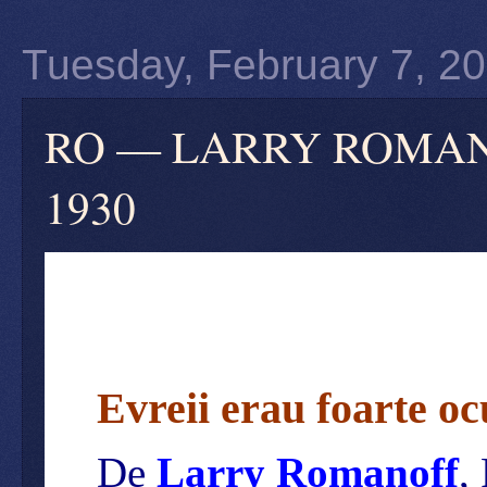
Tuesday, February 7, 2
RO — LARRY ROMANOFF —
1930
Evreii erau foarte oc
De
Larry Romanoff
,