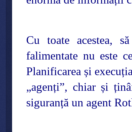
Cu toate acestea, s
falimentate nu este c
Planificarea și execuți
„agenți”, chiar și ți
siguranță un agent Roths