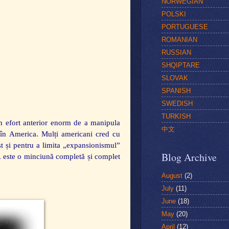
NORWEGIAN
POLSKI
PORTUGUESE
ROMANIAN
RUSSIAN
SHQIPTARE
SLOVAK
SPANISH
SWEDISH
TURKISH
un efort anterior enorm de a manipula
中文
i în America. Mulți americani cred cu
st și pentru a limita „expansionismul”
Blog Archive
A este o minciună completă și complet
August
(2)
July
(11)
June
(18)
May
(20)
April
(12)