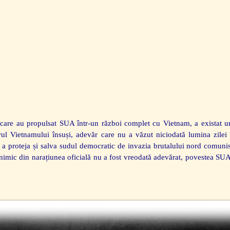
re care au propulsat SUA într-un război complet cu Vietnam, a existat 
rul Vietnamului însuși, adevăr care nu a văzut niciodată lumina zile
ru a proteja și salva sudul democratic de invazia brutalului nord comuni
 nimic din narațiunea oficială nu a fost vreodată adevărat, povestea SU