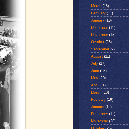
March
(18)
February
(11)
January
(13)
December
(11)
November
(15)
October
(23)
September
(9)
August
(11)
July
(17)
June
(25)
May
(20)
April
(11)
March
(10)
February
(19)
January
(12)
December
(11)
November
(26)
October
(26)