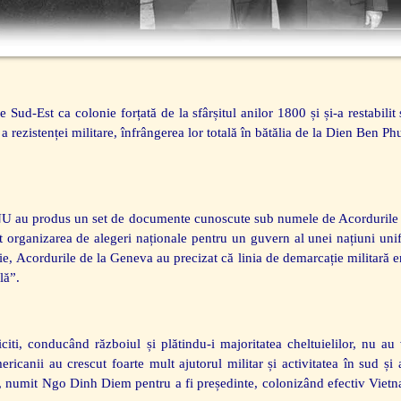
 Sud-Est ca colonie forțată de la sfârșitul anilor 1800 și și-a restabili
a rezistenței militare, înfrângerea lor totală în bătălia de la Dien Ben P
 ONU au produs un set de documente cunoscute sub numele de Acordurile 
 organizarea de alegeri naționale pentru un guvern al unei națiuni unifi
ție, Acordurile de la Geneva au precizat că linia de demarcație militară e
lă”.
iciti, conducând războiul și plătindu-i majoritatea cheltuielilor, nu a
mericanii au crescut foarte mult ajutorul militar și activitatea în sud ș
 numit Ngo Dinh Diem pentru a fi președinte, colonizând efectiv Viet