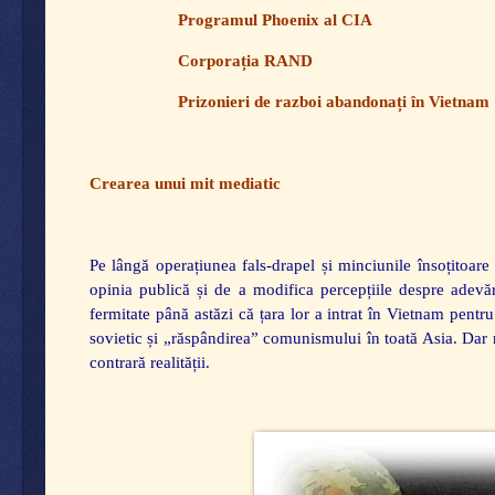
Programul Phoenix al CIA
Corporația RAND
Prizonieri de razboi abandonați în Vietnam
Crearea unui mit mediatic
Pe lângă operațiunea fals-drapel și minciunile însoțitoa
opinia publică și de a modifica percepțiile despre adevă
fermitate până astăzi că țara lor a intrat în Vietnam pent
sovietic și „răspândirea” comunismului în toată Asia. Dar
contrară realității.