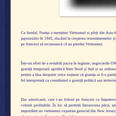
Ca fundal, Franța a menținut Vietnamul și părți din Asia de
japonezilor în 1945, ducând la creșterea resentimentelor și 
pe francezi să recunoască că au pierdut Vietnamul.
Într-un efort de a restabili pacea în regiune, negocierile
graniță temporară apolitică între Nord și Sud și au ordonat
pentru a lăsa deoparte orice noțiune că granița ar fi o parti
fel interpretată ca constituind o graniță politică sau teritoria
Dar americanii, care i-au folosit pe francezi ca împutern
colonii profitabile. În loc să permită întoarcerea păcii, a
importând un vietnamez expatriat genocid din New Jersey,