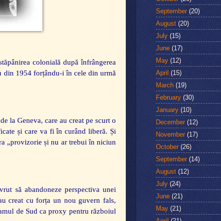
September
(20)
August
(20)
July
(15)
June
(17)
May
(12)
t stăpânirea colonială după înfrângerea
April
(15)
hu din 1954 forțându-i în cele din urmă
March
(19)
February
(30)
January
(10)
de la Geneva, care au creat pe scurt o
December
(12)
cate și care va fi în curând liberă. Și
November
(17)
ra „provizorie și nu ar trebui în niciun
October
(26)
September
(14)
August
(12)
July
(24)
u vrut să abandoneze perspectiva unei
June
(21)
i au creat cu forța un nou guvern fals,
May
(21)
namul de Sud ca proxy pentru războiul
April
(21)