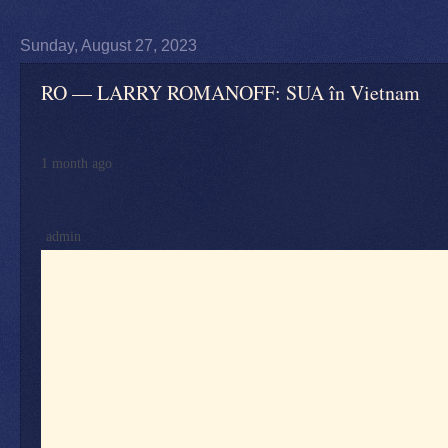
Sunday, August 27, 2023
RO — LARRY ROMANOFF: SUA în Vietnam
1 month ago
admin