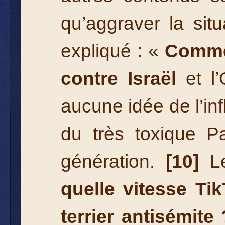
qu’aggraver la sit
expliqué : «
Commen
contre Israël
et l’
aucune idée de l’inf
du très toxique P
génération.
[10]
L
quelle vitesse Tik
terrier antisémite 