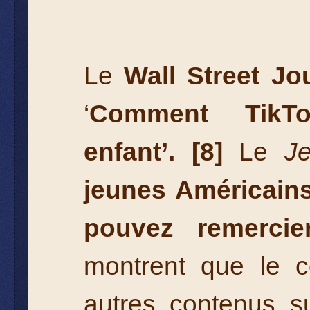
Le
Wall Street Jo
‘
Comment TikT
enfant’.
[8]
Le
J
jeunes Américains
pouvez remercie
montrent que le co
autres contenus su