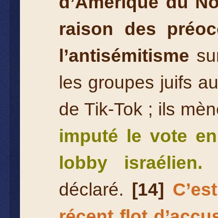
d’Amérique du No
raison des préocc
l’antisémitisme
su
les groupes juifs au
de Tik-Tok ; ils mè
imputé le vote en
lobby israélien.
déclaré.
[14]
C’es
récent flot d’accu