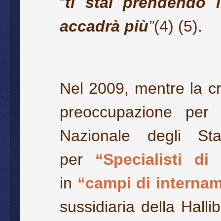
“
ti stai prendendo 
accadrà più
”
(
4
) (
5
).
Nel 2009, mentre la cri
preoccupazione per 
Nazionale degli Sta
per
“Specialisti di
in
“campi di internam
sussidiaria della Hall