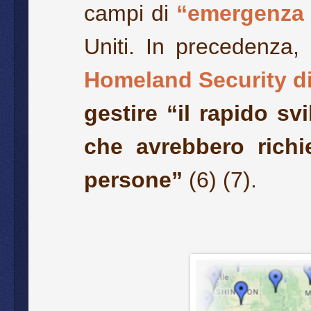
campi di
“emergenza 
Uniti. In precedenza,
Homeland Security di 
gestire “il rapido sv
che avrebbero richi
persone”
(
6
) (
7
).