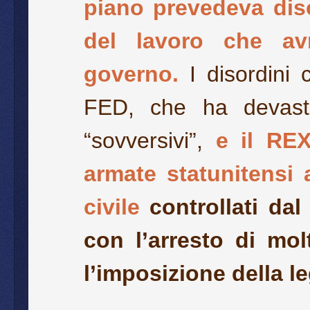
piano prevedeva disor
del lavoro che av
governo.
I disordini ci
FED, che ha devasta
“sovversivi”,
e il REX
armate statunitensi 
civile
controllati dal
con l’arresto di mo
l’imposizione della l