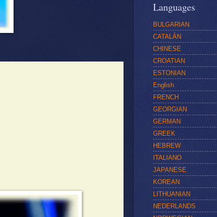
Languages
BULGARIAN
CATALÁN
CHINESE
CROATIAN
ESTONIAN
English
FRENCH
GEORGIAN
GERMAN
GREEK
HEBREW
ITALIANO
JAPANESE
KOREAN
LITHUANIAN
NEDERLANDS