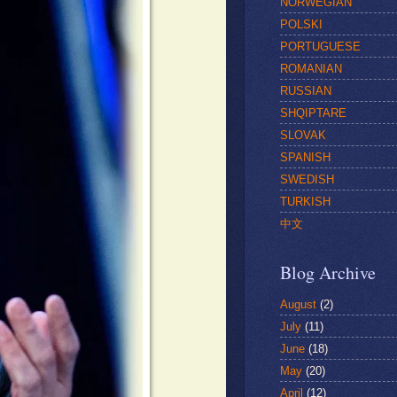
NORWEGIAN
POLSKI
PORTUGUESE
ROMANIAN
RUSSIAN
SHQIPTARE
SLOVAK
SPANISH
SWEDISH
TURKISH
中文
Blog Archive
August
(2)
July
(11)
June
(18)
May
(20)
April
(12)