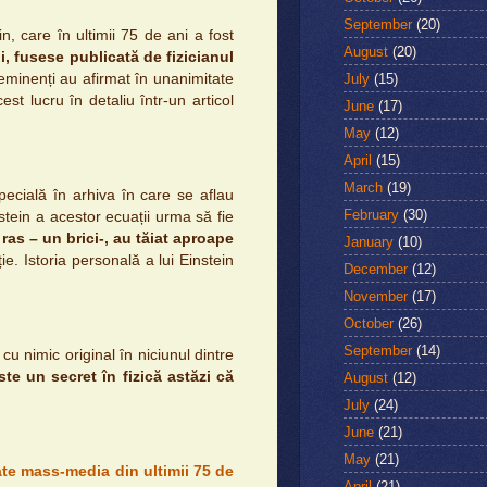
September
(20)
n, care în ultimii 75 de ani a fost
August
(20)
i, fusese publicată de fizicianul
July
(15)
eminenți au afirmat în unanimitate
st lucru în detaliu într-un articol
June
(17)
May
(12)
April
(15)
March
(19)
pecială în arhiva în care se aflau
February
(30)
instein a acestor ecuații urma să fie
ras – un brici-, au tăiat aproape
January
(10)
e. Istoria personală a lui Einstein
December
(12)
November
(17)
October
(26)
September
(14)
cu nimic original în niciunul dintre
te un secret în fizică astăzi că
August
(12)
July
(24)
June
(21)
May
(21)
oate mass-media din ultimii 75 de
April
(21)