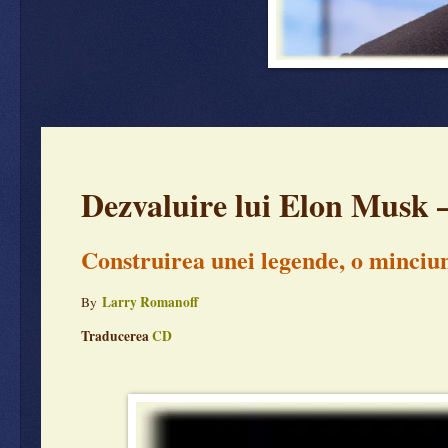
Dezvaluire lui Elon Musk –
Construirea unei legende, o minciu
Larry Romanoff
By
Traducerea
CD