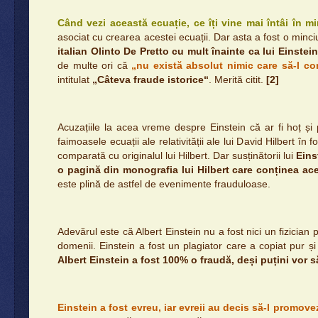
Când vezi această ecuație, ce îți vine mai întâi în m
asociat cu crearea acestei ecuații. Dar asta a fost o minc
italian Olinto De Pretto cu mult înainte ca lui Einste
de multe ori că
„nu există absolut nimic care să-l co
intitulat
„Câteva fraude istorice“
. Merită citit.
[2]
Acuzațiile la acea vreme despre Einstein că ar fi hoț și
faimoasele ecuații ale relativității ale lui David Hilbert în
comparată cu originalul lui Hilbert. Dar susținătorii lui
Eins
o pagină din monografia lui Hilbert care conținea ace
este plină de astfel de evenimente frauduloase.
Adevărul este că Albert Einstein nu a fost nici un fizician
domenii. Einstein a fost un plagiator care a copiat pur și s
Albert Einstein a fost 100% o fraudă, deși puțini vor s
Einstein a fost evreu, iar evreii au decis să-l promove