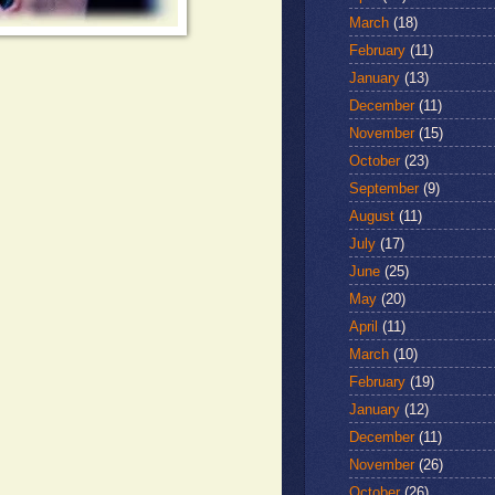
March
(18)
February
(11)
January
(13)
December
(11)
November
(15)
October
(23)
September
(9)
August
(11)
July
(17)
June
(25)
May
(20)
April
(11)
March
(10)
February
(19)
January
(12)
December
(11)
November
(26)
October
(26)