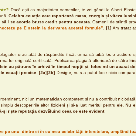
inte?
Dacă ești ca majoritatea oamenilor, te vei gândi la Albert Einstei
iună.
Celebra ecuație care raportează masa, energia și viteza lumini
in să i se acorde brusc credit pentru aceasta
. Oamenii de știință pro
necteze pe Einstein la derivarea acestei formule”
.
[1]
Am tratat ace
 plagiator erau atât de răspândite încât urma să aibă loc o audiere s
 forma lor originală certificată. Publicarea plagiată ulterioară de către E
tein au pătruns în arhivă în timpul nopții și, folosind un aparat de 
le ecuații precise
.
[
2a
][
2b
]
Desigur, nu s-a putut face nicio comparați
 proeminent, nici un matematician competent și nu a contribuit niciodată 
implu descoperirile altor fizicieni și și-a luat meritul pentru ele.
Nu es
ă-și riște reputația dezvăluind ceea ce este evident.
ze pe unul dintre ei în culmea celebrității interstelare, umplând t