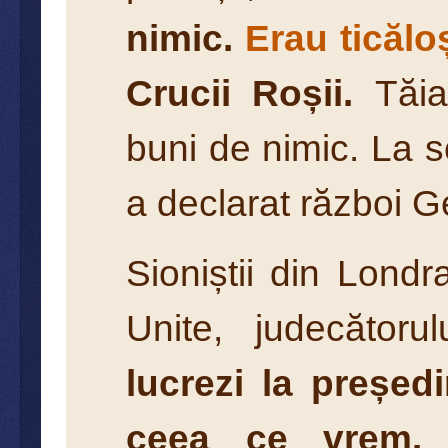
nimic.
Erau ticălo
Crucii Roșii.
Tăiau
buni de nimic. La 
a declarat război G
Sioniștii din Londr
Unite, judecător
lucrezi la președ
ceea ce vrem. 