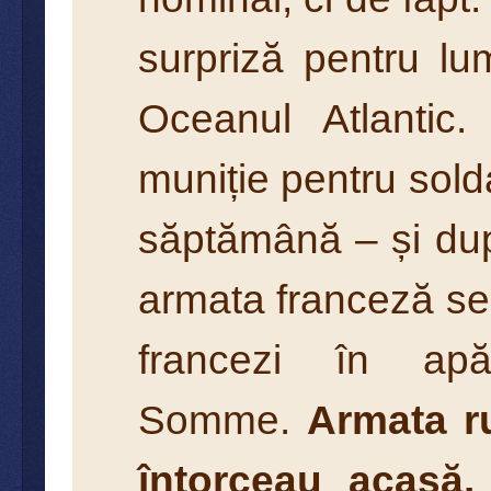
surpriză pentru lu
Oceanul Atlantic.
muniție pentru solda
săptămână – și du
armata franceză se 
francezi în ap
Somme.
Armata ru
întorceau acasă