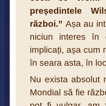
președintele Wi
război.”
Așa au int
niciun interes în
implicați, așa cum
în seara asta, în l
Nu exista absolut 
Mondial să fie răzb
pot fi vulgar, am 