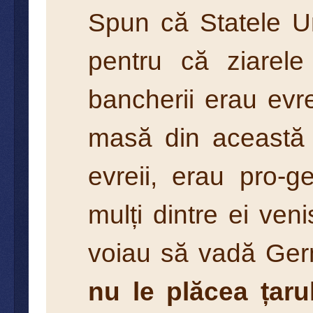
Spun că Statele U
pentru că ziarele
bancherii erau evr
masă din această ț
evreii, erau pro-
mulți dintre ei ve
voiau să vadă Germ
nu le plăcea țaru