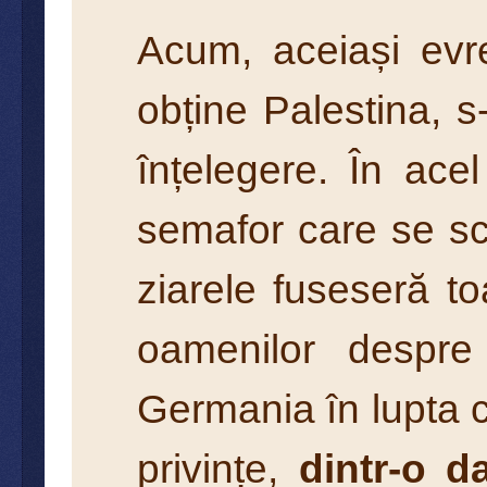
Acum, aceiași evre
obține Palestina, s
înțelegere. În ace
semafor care se sc
ziarele fuseseră t
oamenilor despre 
Germania în lupta c
privințe,
dintr-o 