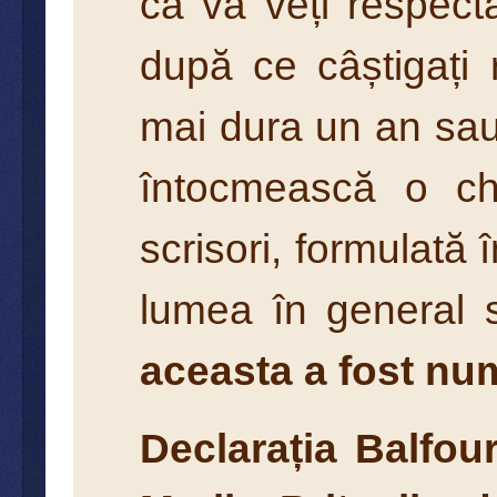
că vă veți respect
după ce câștigați 
mai dura un an sau
întocmească o chi
scrisori, formulată î
lumea în general 
aceasta a fost num
Declarația Balfou