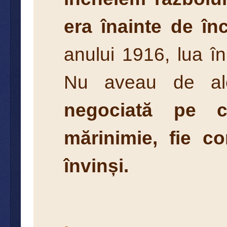
era înainte de în
anului 1916, lua în
Nu aveau de a
negociată pe c
mărinimie, fie c
învinși.