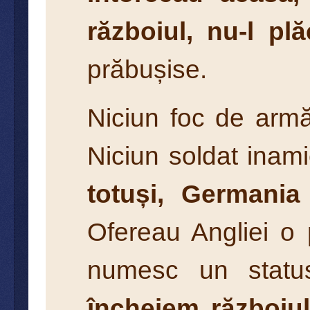
războiul, nu-l pl
prăbușise.
Niciun foc de arm
Niciun soldat inam
totuși, Germania
Ofereau Angliei o
numesc un statu
încheiem războiul