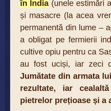
în India
(unele estimări a
și masacre (la acea vre
permanentă din lume – ap
a obligat pe fermierii in
cultive opiu pentru ca Sa
au fost uciși, iar zec
Jumătate din armata lui
rezultate, iar cealalt
pietrelor prețioase și a 