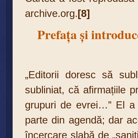
archive.org.
[8]
Prefața și introdu
„Editorii doresc să sub
subliniat, că afirmațiile 
grupuri de evrei…” El a 
parte din agendă; dar ac
încercare slabă de „saniti