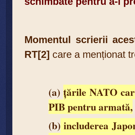
schimbate pentru a-i pro
Momentul scrierii aces
RT[2]
care a menționat tre
(a)
țările NATO care
PIB pentru armată,
(b)
includerea Japoni