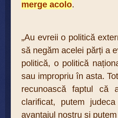
merge acolo
.
„Au evreii o politică exter
să negăm acelei părți a ev
politică, o politică națio
sau impropriu în asta. To
recunoască faptul că 
clarificat, putem judec
avantajul nostru și putem