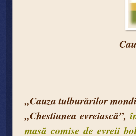
Cau
„Cauza tulburărilor mond
„Chestiunea evreiască”,
î
masă comise de evreii bol