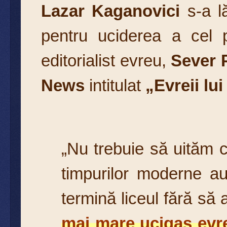
Lazar Kaganovici
s-a lă
pentru uciderea a cel 
editorialist evreu,
Sever 
News
intitulat
„Evreii lui
„Nu trebuie să uităm c
timpurilor moderne au 
termină liceul fără s
mai mare ucigaș evre