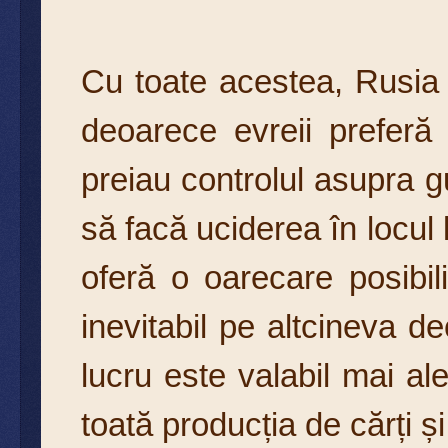
Cu toate acestea, Rusia 
deoarece evreii preferă
preiau controlul asupra gu
să facă uciderea în locul l
oferă o oarecare posibil
inevitabil pe altcineva de
lucru este valabil mai al
toată producția de cărți ș