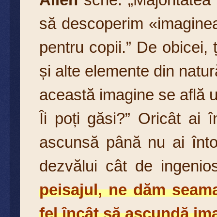
să descoperim «imaginea 
pentru copii.” De obicei, ț
și alte elemente din nat
această imagine se află u
Îi poți găsi?” Oricât ai
ascunsă până nu ai înto
dezvălui cât de ingenios
peisajul, ne dăm seama
fel încât să ascundă ima