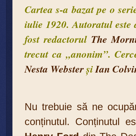
Cartea s-a bazat pe o seri
iulie 1920. Autoratul este 
fost redactorul
The Morni
trecut ca „anonim”. Cercet
Nesta Webster
și
Ian Colv
Nu trebuie să ne ocupăm
conținutul. Conținutul es