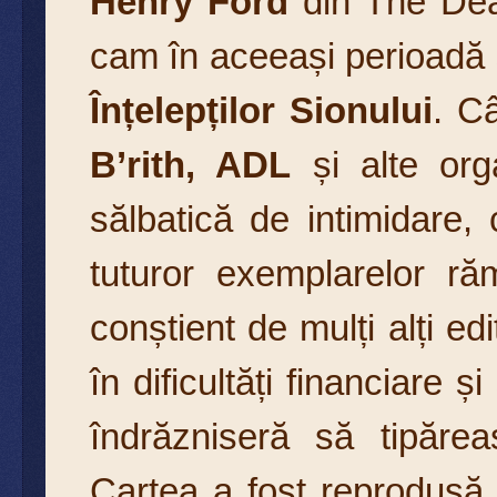
Henry Ford
din The Dea
cam în aceeași perioadă și
Înțelepților Sionului
. C
B’rith, ADL
și alte org
sălbatică de intimidare,
tuturor exemplarelor 
conștient de mulți alți ed
în dificultăți financiare ș
îndrăzniseră să tipărea
Cartea a fost reprodusă a