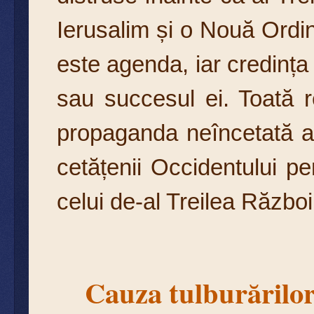
Ierusalim și o Nouă Ordi
este agenda, iar credința
sau succesul ei. Toată r
propaganda neîncetată a 
cetățenii Occidentului pent
celui de-al Treilea Războ
Cauza tulburărilo