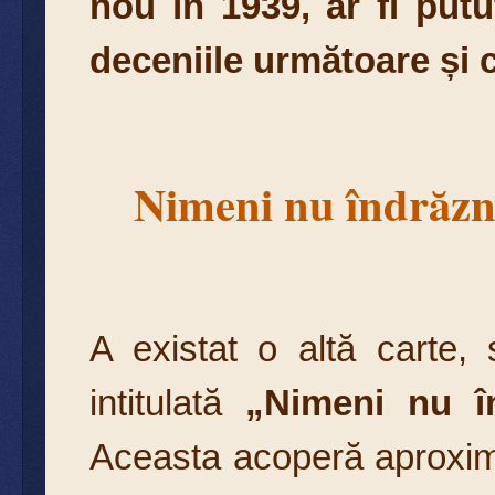
nou în 1939, ar fi putu
deceniile următoare și c
Nimeni nu îndrăzn
A existat o altă carte,
intitulată
„Nimeni nu î
Aceasta acoperă aproxim