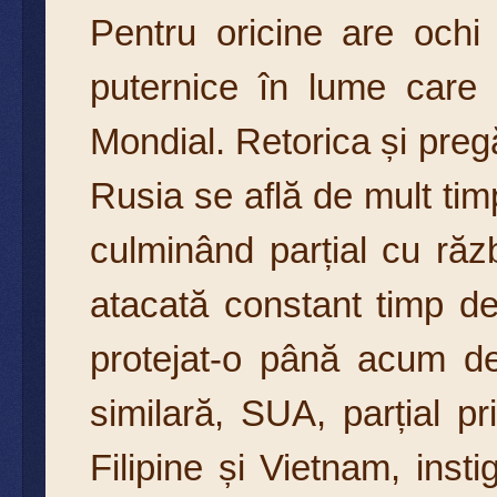
Pentru oricine are ochi
puternice în lume care 
Mondial. Retorica și pregă
Rusia se află de mult tim
culminând parțial cu ră
atacată constant timp d
protejat-o până acum de 
similară, SUA, parțial pr
Filipine și Vietnam, inst