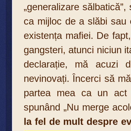
„generalizare sălbatică”, s
ca mijloc de a slăbi sau c
existența mafiei. De fapt,
gangsteri, atunci niciun 
declarație, mă acuzi d
nevinovați. Încerci să mă
partea mea ca un act j
spunând „Nu merge acol
la fel de mult despre ev